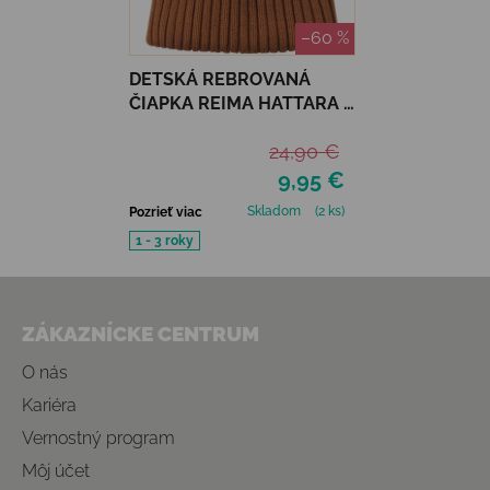
–60 %
DETSKÁ REBROVANÁ
ČIAPKA REIMA HATTARA -
CINNAMON BROWN
24,90 €
9,95 €
Skladom
(2 ks)
Pozrieť viac
1 - 3 roky
Zápätie
ZÁKAZNÍCKE CENTRUM
O nás
Kariéra
Vernostný program
Môj účet