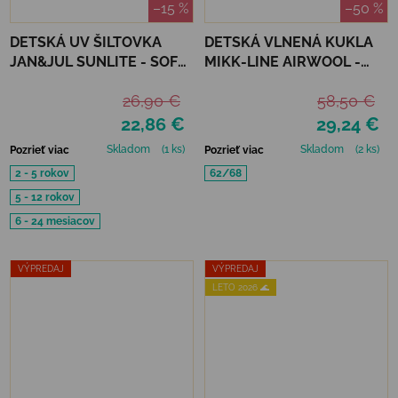
–15 %
–50 %
DETSKÁ UV ŠILTOVKA
DETSKÁ VLNENÁ KUKLA
JAN&JUL SUNLITE - SOFT
MIKK-LINE AIRWOOL -
PINK
DINO
26,90 €
58,50 €
22,86 €
29,24 €
Skladom
(1 ks)
Skladom
(2 ks)
Pozrieť viac
Pozrieť viac
2 - 5 rokov
62/68
5 - 12 rokov
6 - 24 mesiacov
VÝPREDAJ
VÝPREDAJ
LETO 2026 🌊