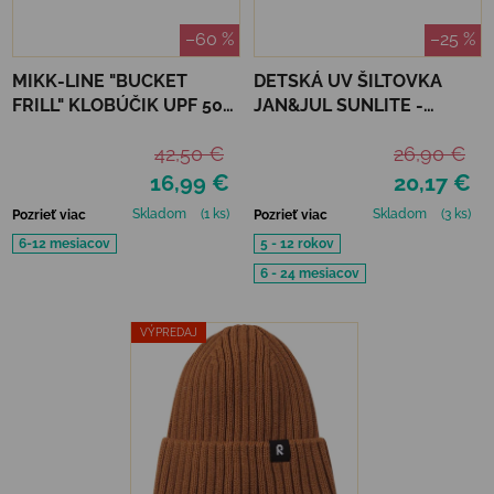
–60 %
–25 %
MIKK-LINE "BUCKET
DETSKÁ UV ŠILTOVKA
FRILL" KLOBÚČIK UPF 50+
JAN&JUL SUNLITE -
- NOUGAT
OTTER
42,50 €
26,90 €
16,99 €
20,17 €
Skladom
(1 ks)
Skladom
(3 ks)
Pozrieť viac
Pozrieť viac
6-12 mesiacov
5 - 12 rokov
6 - 24 mesiacov
VÝPREDAJ