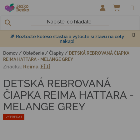
Prejsť na obsah
NÁKUP
🎉 Roztočte koleso šťastia a vytočte si zľavu na celý
nákup!
Domov
/
Oblečenie
/
Čiapky
/
DETSKÁ REBROVANÁ ČIAPKA
REIMA HATTARA - MELANGE GREY
Značka:
Reima 🇫🇮
DETSKÁ REBROVANÁ
ČIAPKA REIMA HATTARA -
MELANGE GREY
VÝPREDAJ