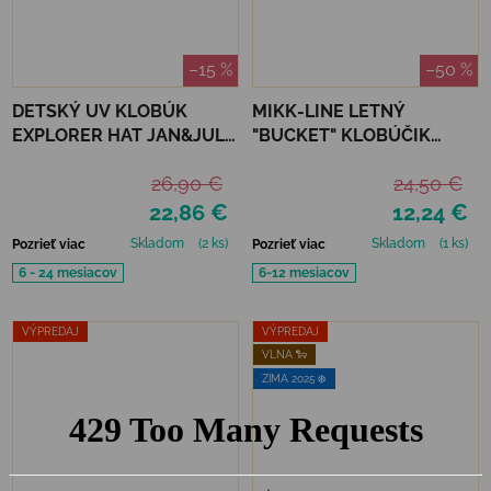
–15 %
–50 %
DETSKÝ UV KLOBÚK
MIKK-LINE LETNÝ
EXPLORER HAT JAN&JUL -
"BUCKET" KLOBÚČIK
MEADOW FLOWERS
CUMIN - UPF 50+
26,90 €
24,50 €
22,86 €
12,24 €
Skladom
(2 ks)
Skladom
(1 ks)
Pozrieť viac
Pozrieť viac
6 - 24 mesiacov
6-12 mesiacov
VÝPREDAJ
VÝPREDAJ
VLNA 🐑
ZIMA 2025 ❄️