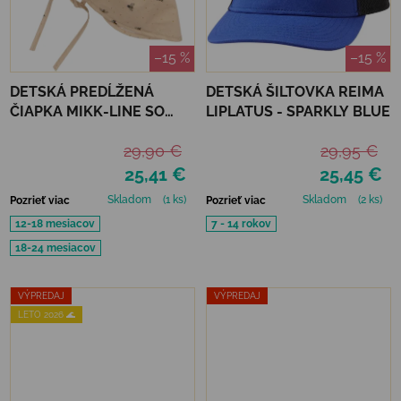
–15 %
–15 %
DETSKÁ PREDĹŽENÁ
DETSKÁ ŠILTOVKA REIMA
ČIAPKA MIKK-LINE SO
LIPLATUS - SPARKLY BLUE
ŠILTOM - BUMBLE BEE
29,90 €
29,95 €
25,41 €
25,45 €
Skladom
(1 ks)
Skladom
(2 ks)
Pozrieť viac
Pozrieť viac
12-18 mesiacov
7 - 14 rokov
18-24 mesiacov
VÝPREDAJ
VÝPREDAJ
LETO 2026 🌊