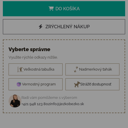
DO KOŠÍKA
ZRÝCHLENÝ NÁKUP
Vyberte správne
Využite rýchle odkazy nižšie.
Veľkostná tabuľka
Nadmerkový ťahák
Vernostný program
Strážiť dostupnosť
Radi vám pomôžeme s výberom
+421 948 123 802
info@jezkobezko.sk