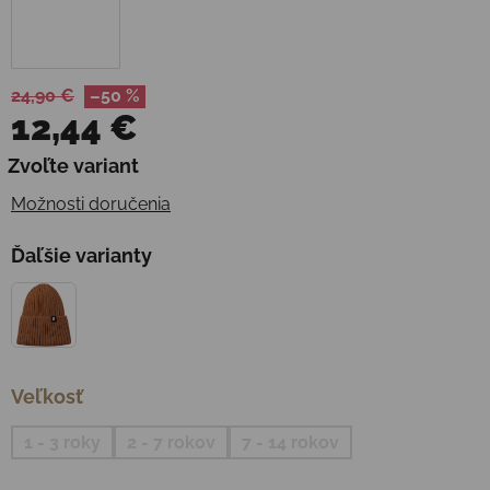
24,90 €
–50 %
12,44 €
Jednotková cena:
Zvoľte variant
Možnosti doručenia
Ďaľšie varianty
Veľkosť
1 - 3 roky
2 - 7 rokov
7 - 14 rokov