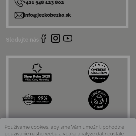
+421 948 123 802
info@jezkobezko.sk
Sledujte nás
Používame cookies, aby sme Vám umožnili pohodlné
používanie nášho webu a vďaka analýze dát neustále