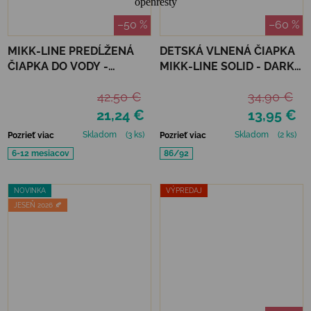
–50 %
–60 %
MIKK-LINE PREDĹŽENÁ
DETSKÁ VLNENÁ ČIAPKA
ČIAPKA DO VODY -
MIKK-LINE SOLID - DARK
METAL-SHARK
GREY MELANGE
42,50 €
34,90 €
21,24 €
13,95 €
Skladom
(3 ks)
Skladom
(2 ks)
Pozrieť viac
Pozrieť viac
6-12 mesiacov
86/92
NOVINKA
VÝPREDAJ
JESEŇ 2026 🍂