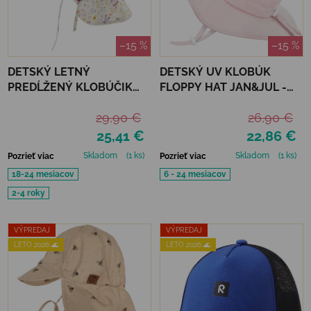
–15 %
–15 %
DETSKÝ LETNÝ
DETSKÝ UV KLOBÚK
PREDĹŽENÝ KLOBÚČIK
FLOPPY HAT JAN&JUL -
MIKK-LINE - BUTTERFLY
SOFT PINK
29,90 €
26,90 €
25,41 €
22,86 €
Skladom
(1 ks)
Skladom
(1 ks)
Pozrieť viac
Pozrieť viac
18-24 mesiacov
6 - 24 mesiacov
2-4 roky
VÝPREDAJ
VÝPREDAJ
LETO 2026 🌊
LETO 2026 🌊