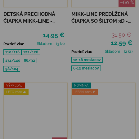
–60 %
DETSKÁ PRECHODNÁ
MIKK-LINE PREDĹŽENÁ
ČIAPKA MIKK-LINE -
ČIAPKA SO ŠILTOM 3D -
MELANGE DENVER
DRIED HERB
14,95 €
31,50 €
12,59 €
Skladom
(3 ks)
Pozrieť viac
Skladom
(2 ks)
Pozrieť viac
110/116
122/128
12-18 mesiacov
134/140
86/92
6-12 mesiacov
98/104
VÝPREDAJ
NOVINKA
LETO 2026 🌊
JESEŇ 2026 🍂