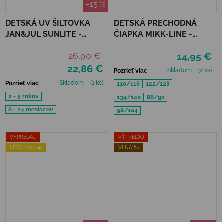
–15 %
DETSKÁ UV ŠILTOVKA
DETSKÁ PRECHODNÁ
JAN&JUL SUNLITE -
ČIAPKA MIKK-LINE -
LAVENDER
DUSTY OLIVE
26,90 €
14,95 €
22,86 €
Skladom
(2 ks)
Pozrieť viac
Skladom
(1 ks)
Pozrieť viac
110/116
122/128
2 - 5 rokov
134/140
86/92
6 - 24 mesiacov
98/104
VÝPREDAJ
VÝPREDAJ
LETO 2026 🌊
VLNA 🐑