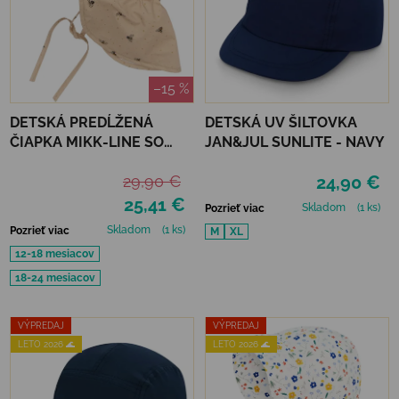
–15 %
DETSKÁ PREDĹŽENÁ
DETSKÁ UV ŠILTOVKA
ČIAPKA MIKK-LINE SO
JAN&JUL SUNLITE - NAVY
ŠILTOM - BUMBLE BEE
29,90 €
24,90 €
25,41 €
Skladom
(1 ks)
Pozrieť viac
Skladom
(1 ks)
Pozrieť viac
M
XL
12-18 mesiacov
18-24 mesiacov
VÝPREDAJ
VÝPREDAJ
LETO 2026 🌊
LETO 2026 🌊