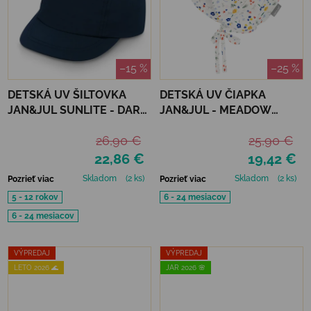
–15 %
–25 %
DETSKÁ UV ŠILTOVKA
DETSKÁ UV ČIAPKA
JAN&JUL SUNLITE - DARK
JAN&JUL - MEADOW
NAVY
FLOWERS
26,90 €
25,90 €
22,86 €
19,42 €
Skladom
(2 ks)
Skladom
(2 ks)
Pozrieť viac
Pozrieť viac
5 - 12 rokov
6 - 24 mesiacov
6 - 24 mesiacov
VÝPREDAJ
VÝPREDAJ
LETO 2026 🌊
JAR 2026 🌸