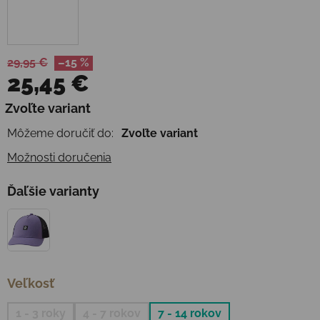
29,95 €
–15 %
25,45 €
Jednotková cena:
Zvoľte variant
Môžeme doručiť do:
Zvoľte variant
Možnosti doručenia
Ďaľšie varianty
Veľkosť
1 - 3 roky
4 - 7 rokov
7 - 14 rokov