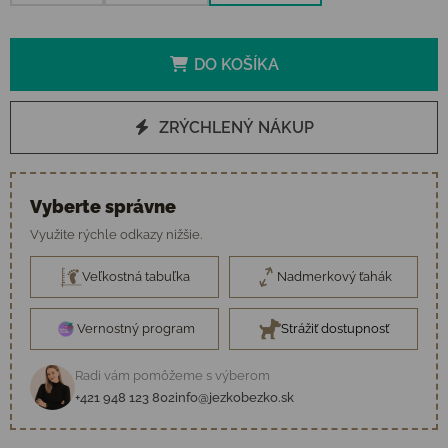
DO KOŠÍKA
ZRÝCHLENÝ NÁKUP
Vyberte správne
Využite rýchle odkazy nižšie.
Veľkostná tabuľka
Nadmerkový ťahák
Vernostný program
Strážiť dostupnosť
Radi vám pomôžeme s výberom
+421 948 123 802
info@jezkobezko.sk