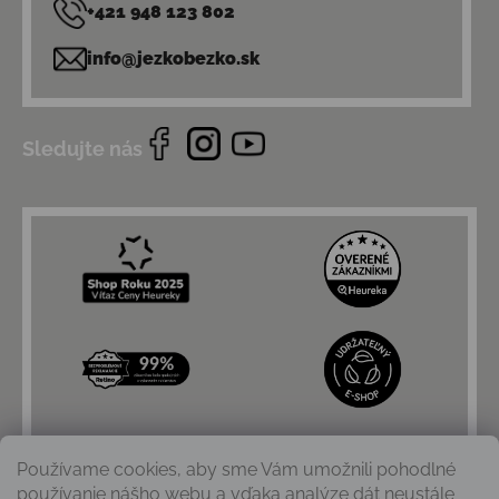
+421 948 123 802
info@jezkobezko.sk
Sledujte nás
Používame cookies, aby sme Vám umožnili pohodlné
používanie nášho webu a vďaka analýze dát neustále