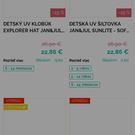
–15 %
–15 %
DETSKÝ UV KLOBÚK
DETSKÁ UV ŠILTOVKA
EXPLORER HAT JAN&JUL -
JAN&JUL SUNLITE - SOFT
OLIVE KHAKI
PINK
26,90 €
26,90 €
22,86 €
22,86 €
Skladom
(3 ks)
Skladom
(1 ks)
Pozrieť viac
Pozrieť viac
6 - 24 mesiacov
2 - 5 rokov
5 - 12 rokov
6 - 24 mesiacov
VÝPREDAJ
VÝPREDAJ
LETO 2026 🌊