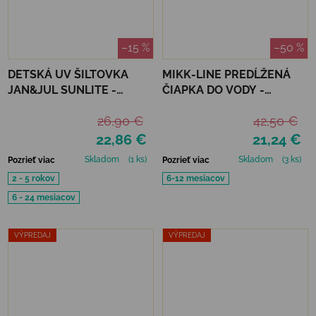
–15 %
–50 %
DETSKÁ UV ŠILTOVKA
MIKK-LINE PREDĹŽENÁ
JAN&JUL SUNLITE -
ČIAPKA DO VODY -
LAVENDER
NOUGAT
26,90 €
42,50 €
22,86 €
21,24 €
Skladom
(1 ks)
Skladom
(3 ks)
Pozrieť viac
Pozrieť viac
2 - 5 rokov
6-12 mesiacov
6 - 24 mesiacov
VÝPREDAJ
VÝPREDAJ