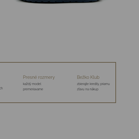
Presné rozmery
Bežko Klub
každý model
zbierajte kredity, priamu
ch
premeriavame
zľavu na nákup