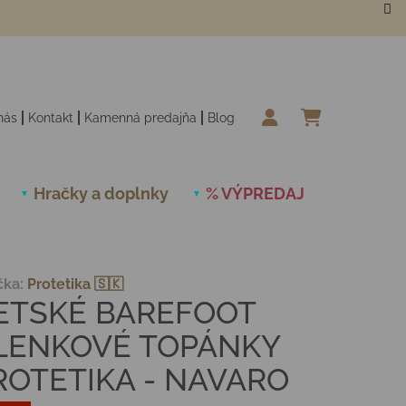
nás
Kontakt
Kamenná predajňa
Blog
NÁKUPN
Hračky a doplnky
% VÝPREDAJ
Novinky
čka:
Protetika 🇸🇰
ETSKÉ BAREFOOT
LENKOVÉ TOPÁNKY
ROTETIKA - NAVARO