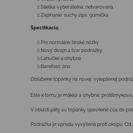
Stielka: vyberateľná, netvarovaná
Zapínanie: suchý zips, gumička
Špecifikácia:
Pre normálne široké nôžky
Nový dizajn a tvar podrážky
Ľahučké a ohybné
Barefoot: áno
Obľúbené topánky na novej, vylepšenej podrážk
Ešte k tomu je mäkká a ohybná, protišmyková, 
V oblasti päty sú topánky spevnené cca do polo
Podrážka je vpredu vyvýšená proti okopu. Od