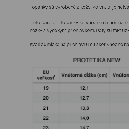
Topánky sú vyrobené z kože, vo vnútri je netvar
Tieto barefoot topánky sú vhodné na normálne 
nôžky s vysokým priehlavkom. Päty sú fakt úzk
Kvôli gumičke na priehlavku sú skôr vhodné na 