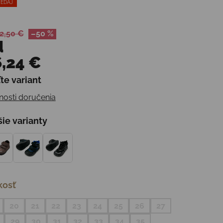
EDAJ
2,50 €
–50 %
d
,24 €
te variant
otková cena:
osti doručenia
šie varianty
kosť
20
21
22
23
24
25
26
27
29
30
31
32
33
34
35