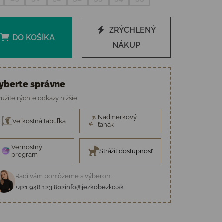
ZRÝCHLENÝ
DO KOŠÍKA
NÁKUP
yberte správne
užite rýchle odkazy nižšie.
Nadmerkový
Veľkostná tabuľka
ťahák
Vernostný
Strážiť dostupnosť
program
Radi vám pomôžeme s výberom
+421 948 123 802
info@jezkobezko.sk