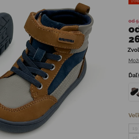
VÝPR
od 5
o
26
Zvoľ
Jedn
Možn
Ďaľ
Veľ
19
28