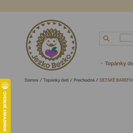
Prejsť na obsah
Topánky de
Domov
/
Topánky deti
/
Prechodné
/
DETSKÉ BAREFO