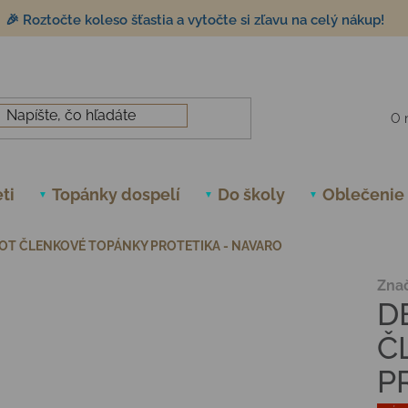
🎉 Roztočte koleso šťastia a vytočte si zľavu na celý nákup!
O 
ti
Topánky dospelí
Do školy
Oblečenie
OT ČLENKOVÉ TOPÁNKY PROTETIKA - NAVARO
Zna
D
Č
P