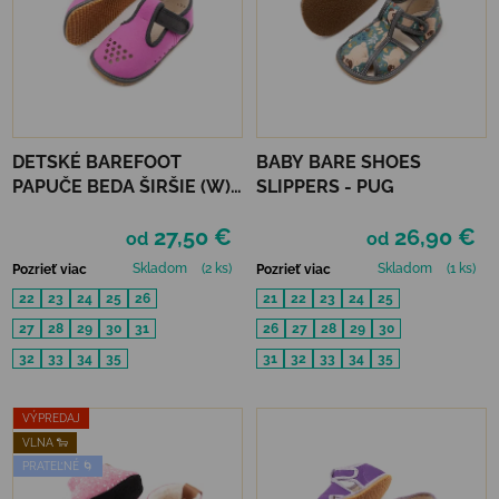
DETSKÉ BAREFOOT
BABY BARE SHOES
PAPUČE BEDA ŠIRŠIE (W)
SLIPPERS - PUG
PERFOROVANÉ -
27,50 €
26,90 €
REBECCA
od
od
Skladom
(2 ks)
Skladom
(1 ks)
Pozrieť viac
Pozrieť viac
22
23
24
25
26
21
22
23
24
25
27
28
29
30
31
26
27
28
29
30
32
33
34
35
31
32
33
34
35
VÝPREDAJ
VLNA 🐑
PRATEĽNÉ 🌀