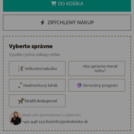
DO KOŠÍKA
ZRÝCHLENÝ NÁKUP
Vyberte správne
Využite rýchle odkazy nižšie.
Ako správne merať
Veľkostná tabuľka
nohu?
Nadmerkový ťahák
Vernostný program
Strážiť dostupnosť
Radi vám pomôžeme s výberom
+421 948 123 802
info@jezkobezko.sk