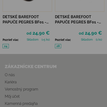
DETSKÉ BAREFOOT
DETSKÉ BAREFOOT
PAPUČE PEGRES BF01 -
PAPUČE PEGRES BF01 -
GAMING
RUŽOVÉ
24,90 €
24,90 €
od
od
Skladom
(>5 ks)
Skladom
(1 ks)
Pozrieť viac
Pozrieť viac
24
28
Zápätie
ZÁKAZNÍCKE CENTRUM
O nás
Kariéra
Vernostný program
Môj účet
Kamenná predajňa