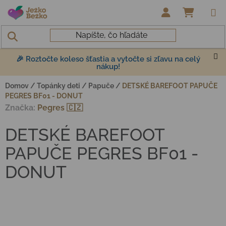
Prejsť na obsah
NÁKUP
🎉 Roztočte koleso šťastia a vytočte si zľavu na celý
nákup!
Domov
/
Topánky deti
/
Papuče
/
DETSKÉ BAREFOOT PAPUČE
PEGRES BF01 - DONUT
Značka:
Pegres 🇨🇿
DETSKÉ BAREFOOT
PAPUČE PEGRES BF01 -
DONUT