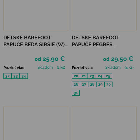
DETSKÉ BAREFOOT
DETSKÉ BAREFOOT
PAPUČE BEDA ŠIRŠIE (W)
PAPUČE PEGRES
PLAYFUL BFN - STARS
RECYKLOVANÉ BF05U -
25,90 €
29,50 €
ČIERNE
od
od
Skladom
(1 ks)
Skladom
(4 ks)
Pozrieť viac
Pozrieť viac
32
33
34
20
21
23
24
25
26
27
28
29
30
31