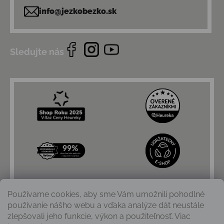
info@jezkobezko.sk
Sledujte nás
Používame cookies, aby sme Vám umožnili pohodlné
používanie nášho webu a vďaka analýze dát neustále
zlepšovali jeho funkcie, výkon a použiteľnosť. Viac