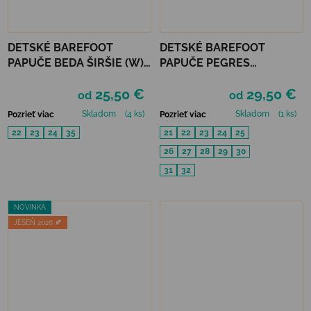
DETSKÉ BAREFOOT
DETSKÉ BAREFOOT
PAPUČE BEDA ŠIRŠIE (W)
PAPUČE PEGRES
BALERÍNKY - MUSIC
RECYKLOVANÉ BF05U -
25,50 €
29,50 €
ŽLTÉ
od
od
Skladom
(4 ks)
Skladom
(1 ks)
Pozrieť viac
Pozrieť viac
22
23
24
35
21
22
23
24
25
26
27
28
29
30
31
32
NOVINKA
JESEŇ 2026 🍂