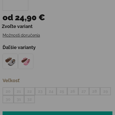
od
24,90 €
Jednotková cena:
Zvoľte variant
Možnosti doručenia
Ďaľšie varianty
Veľkosť
20
21
22
23
24
25
26
27
28
29
30
31
32