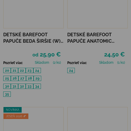
DETSKÉ BAREFOOT
DETSKÉ BAREFOOT
PAPUČE BEDA ŠIRŠIE (W)
PAPUČE ANATOMIC
PLAYFUL BFN - ARMY
FOOTWEAR - DINO B
25,90 €
24,50 €
od
Skladom
(2 ks)
Skladom
(1 ks)
Pozrieť viac
Pozrieť viac
20
21
22
23
24
24
25
26
27
28
29
30
31
32
33
34
35
NOVINKA
JESEŇ 2026 🍂