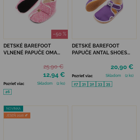
–50 %
DETSKÉ BAREFOOT
DETSKÉ BAREFOOT
VLNENÉ PAPUČE OMA
PAPUČE ANTAL SHOES
KING KAKU -PINK DOTS
RASCAL BASIC - PURPLE
25,90 €
20,90 €
12,94 €
Skladom
(2 ks)
Pozrieť viac
Skladom
(2 ks)
Pozrieť viac
27
31
32
33
35
26
NOVINKA
JESEŇ 2026 🍂