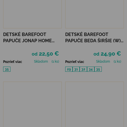
DETSKÉ BAREFOOT
DETSKÉ BAREFOOT
PAPUČE JONAP HOME
PAPUČE BEDA ŠIRŠIE (W) -
NEW - DIEVČENSKÝ SVET
VIOLET FLOWER
22,50 €
24,90 €
od
od
Skladom
(1 ks)
Skladom
(1 ks)
Pozrieť viac
Pozrieť viac
35
29
31
32
34
35