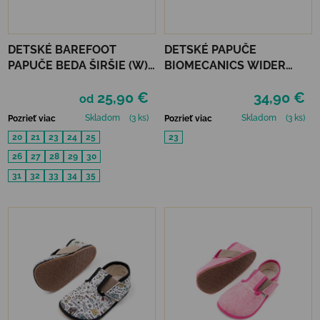
DETSKÉ BAREFOOT
DETSKÉ PAPUČE
PAPUČE BEDA ŠIRŠIE (W)
BIOMECANICS WIDER
PLAYFUL BFN - CARS
HOME - AZUL MARINO
25,90 €
34,90 €
od
Skladom
(3 ks)
Skladom
(3 ks)
Pozrieť viac
Pozrieť viac
20
21
23
24
25
23
26
27
28
29
30
31
32
33
34
35