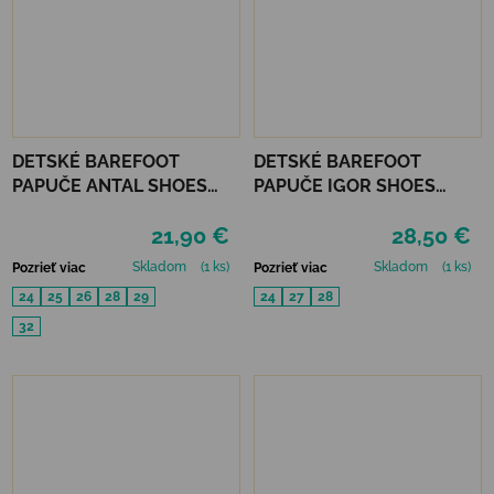
DETSKÉ BAREFOOT
DETSKÉ BAREFOOT
PAPUČE ANTAL SHOES
PAPUČE IGOR SHOES
RASCAL - MECH REX
HOMIE - PANA ROSA
21,90 €
28,50 €
Skladom
(1 ks)
Skladom
(1 ks)
Pozrieť viac
Pozrieť viac
24
25
26
28
29
24
27
28
32