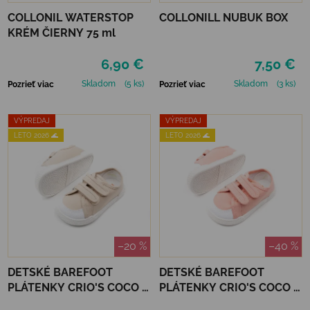
COLLONIL WATERSTOP
COLLONILL NUBUK BOX
KRÉM ČIERNY 75 ml
6,90 €
7,50 €
Skladom
(5 ks)
Skladom
(3 ks)
Pozrieť viac
Pozrieť viac
VÝPREDAJ
VÝPREDAJ
LETO 2026 🌊
LETO 2026 🌊
–20 %
–40 %
DETSKÉ BAREFOOT
DETSKÉ BAREFOOT
PLÁTENKY CRIO'S COCO -
PLÁTENKY CRIO'S COCO -
BEIGE
ROSA