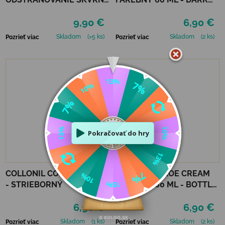
200 ML
BROWN
9,90 €
6,90 €
Skladom
(>5 ks)
Skladom
(2 ks)
Pozrieť viac
Pozrieť viac
COLLONIL COLORIT KRÉM
COLLONIL SHOE CREAM
- STRIEBORNÝ
FAREBNÝ 60 ML - BOTTLE
GREEN
6,90 €
6,90 €
Skladom
(1 ks)
Skladom
(2 ks)
Pozrieť viac
Pozrieť viac