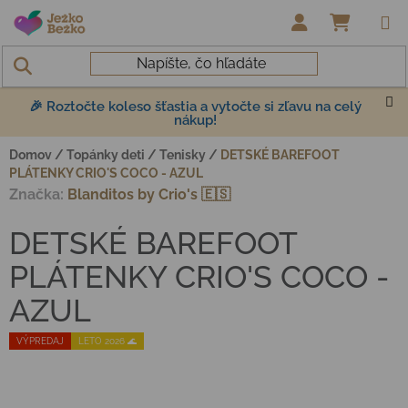
Prejsť na obsah
NÁKUP
🎉 Roztočte koleso šťastia a vytočte si zľavu na celý
nákup!
Domov
/
Topánky deti
/
Tenisky
/
DETSKÉ BAREFOOT
PLÁTENKY CRIO'S COCO - AZUL
Značka:
Blanditos by Crio's 🇪🇸
DETSKÉ BAREFOOT
PLÁTENKY CRIO'S COCO -
AZUL
VÝPREDAJ
LETO 2026 🌊