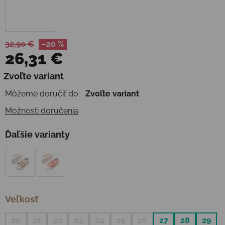
32,90 €
–20 %
26,31 €
Jednotková cena:
Zvoľte variant
Môžeme doručiť do:
Zvoľte variant
Možnosti doručenia
Ďaľšie varianty
Veľkosť
20
21
22
23
24
25
26
27
28
29