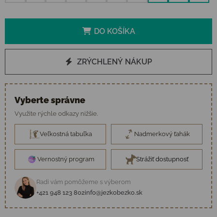
DO KOŠÍKA
ZRÝCHLENÝ NÁKUP
Vyberte správne
Využite rýchle odkazy nižšie.
Veľkostná tabuľka
Nadmerkový ťahák
Vernostný program
Strážiť dostupnosť
Radi vám pomôžeme s výberom
+421 948 123 802
info@jezkobezko.sk