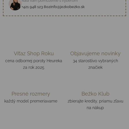
Radi vám pomôžeme s výberom
+421 948 123 802
info@jezkobezko.sk
Víťaz Shop Roku
Objavujeme novinky
cena odbornej poroty Heureka
34 starostlivo vybraných
za rok 2025
značiek
Presné rozmery
Bežko Klub
každý model premeriavame
zbierajte kredity, priamu zľavu
na nákup