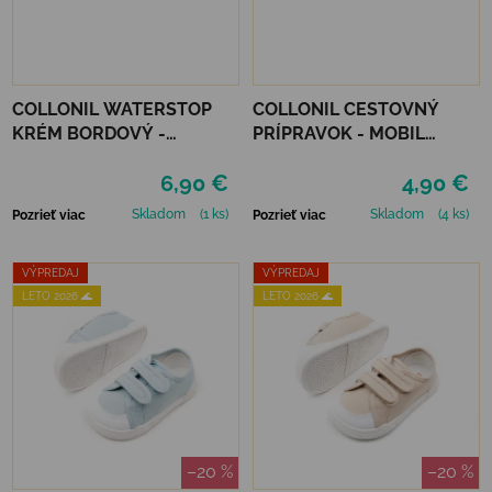
COLLONIL WATERSTOP
COLLONIL CESTOVNÝ
KRÉM BORDOVÝ -
PRÍPRAVOK - MOBIL
MAHAGÓN 75 ml
NEUTRÁLNY
6,90 €
4,90 €
Skladom
(1 ks)
Skladom
(4 ks)
Pozrieť viac
Pozrieť viac
VÝPREDAJ
VÝPREDAJ
LETO 2026 🌊
LETO 2026 🌊
–20 %
–20 %