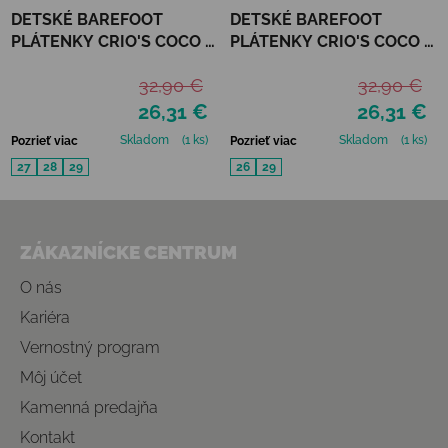
DETSKÉ BAREFOOT
DETSKÉ BAREFOOT
PLÁTENKY CRIO'S COCO -
PLÁTENKY CRIO'S COCO -
AZUL
BEIGE
32,90 €
32,90 €
26,31 €
26,31 €
Skladom
(1 ks)
Skladom
(1 ks)
Pozrieť viac
Pozrieť viac
27
28
29
26
29
Zápätie
ZÁKAZNÍCKE CENTRUM
O nás
Kariéra
Vernostný program
Môj účet
Kamenná predajňa
Kontakt