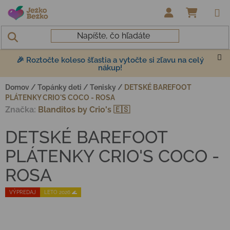
Prejsť na obsah
NÁKUP
🎉 Roztočte koleso šťastia a vytočte si zľavu na celý
nákup!
Domov
/
Topánky deti
/
Tenisky
/
DETSKÉ BAREFOOT
PLÁTENKY CRIO'S COCO - ROSA
Značka:
Blanditos by Crio's 🇪🇸
DETSKÉ BAREFOOT
PLÁTENKY CRIO'S COCO -
ROSA
VÝPREDAJ
LETO 2026 🌊