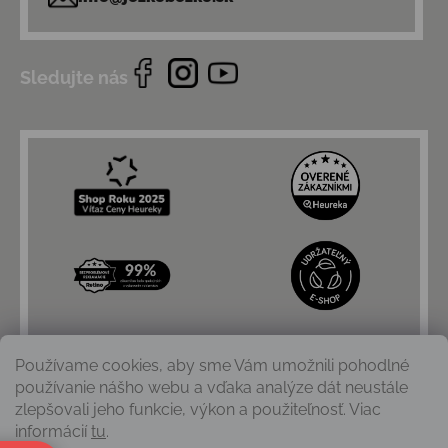
Sledujte nás
Používame cookies, aby sme Vám umožnili pohodlné
používanie nášho webu a vďaka analýze dát neustále
zlepšovali jeho funkcie, výkon a použiteľnosť. Viac
informácií
tu
.