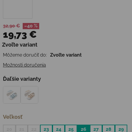
32,90 €
–40 %
19,73 €
Jednotková cena:
Zvoľte variant
Môžeme doručiť do:
Zvoľte variant
Možnosti doručenia
Ďaľšie varianty
Veľkosť
20
21
22
23
24
25
26
27
28
29