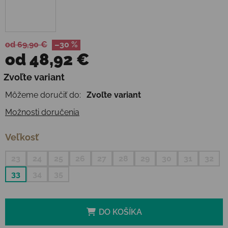
od 69,90 €
–30 %
od
48,92 €
Jednotková cena:
Zvoľte variant
Môžeme doručiť do:
Zvoľte variant
Možnosti doručenia
Veľkosť
23
24
25
26
27
28
29
30
31
32
33
34
35
DO KOŠÍKA