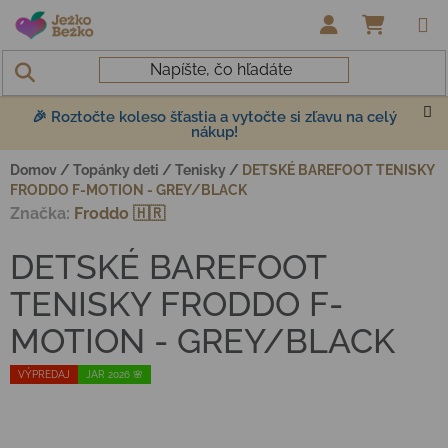
Prejsť na obsah
NÁKUP
🎉 Roztočte koleso šťastia a vytočte si zľavu na celý
nákup!
Domov
/
Topánky deti
/
Tenisky
/
DETSKÉ BAREFOOT TENISKY
FRODDO F-MOTION - GREY/BLACK
Značka:
Froddo 🇭🇷
DETSKÉ BAREFOOT
TENISKY FRODDO F-
MOTION - GREY/BLACK
VÝPREDAJ
JAR 2026 🌸