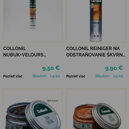
COLLONIL
COLLONIL REINIGER NA
NUBUK+VELOURS
ODSTRAŇOVANIE ŠKVŔN
NEUTRÁLNY
200 ML
9,50 €
9,90 €
Skladom
(>5 ks)
Skladom
(>5 ks)
Pozrieť viac
Pozrieť viac