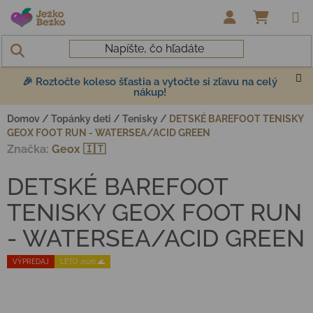
Prejsť na obsah
NÁKUP
🎉 Roztočte koleso šťastia a vytočte si zľavu na celý
nákup!
Domov
/
Topánky deti
/
Tenisky
/
DETSKÉ BAREFOOT TENISKY
GEOX FOOT RUN - WATERSEA/ACID GREEN
Značka:
Geox 🇮🇹
DETSKÉ BAREFOOT
TENISKY GEOX FOOT RUN
- WATERSEA/ACID GREEN
VÝPREDAJ
LETO 2026 🌊