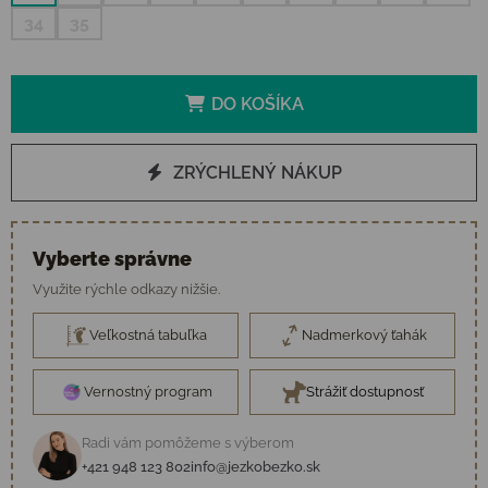
34
35
DO KOŠÍKA
ZRÝCHLENÝ NÁKUP
Vyberte správne
Využite rýchle odkazy nižšie.
Veľkostná tabuľka
Nadmerkový ťahák
Vernostný program
Strážiť dostupnosť
Radi vám pomôžeme s výberom
+421 948 123 802
info@jezkobezko.sk