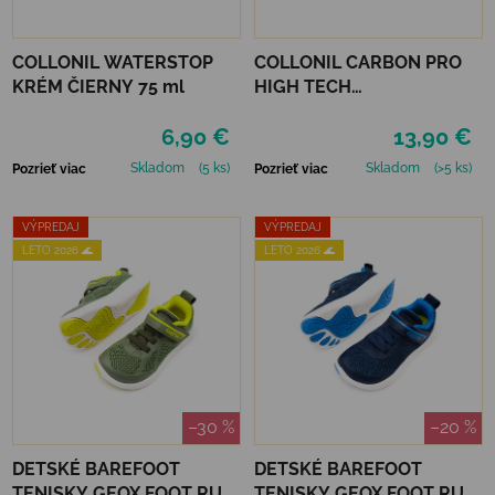
COLLONIL WATERSTOP
COLLONIL CARBON PRO
KRÉM ČIERNY 75 ml
HIGH TECH
IMPREGNAČNÝ SPREJ 400
6,90 €
13,90 €
ML
Skladom
(5 ks)
Skladom
(>5 ks)
Pozrieť viac
Pozrieť viac
VÝPREDAJ
VÝPREDAJ
LETO 2026 🌊
LETO 2026 🌊
–30 %
–20 %
DETSKÉ BAREFOOT
DETSKÉ BAREFOOT
TENISKY GEOX FOOT RUN
TENISKY GEOX FOOT RUN