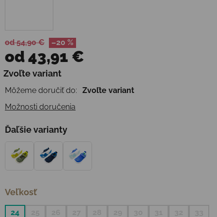
od 54,90 €
–20 %
od
43,91 €
Jednotková cena:
Zvoľte variant
Môžeme doručiť do:
Zvoľte variant
Možnosti doručenia
Ďaľšie varianty
Veľkosť
24
25
26
27
28
29
30
31
32
33