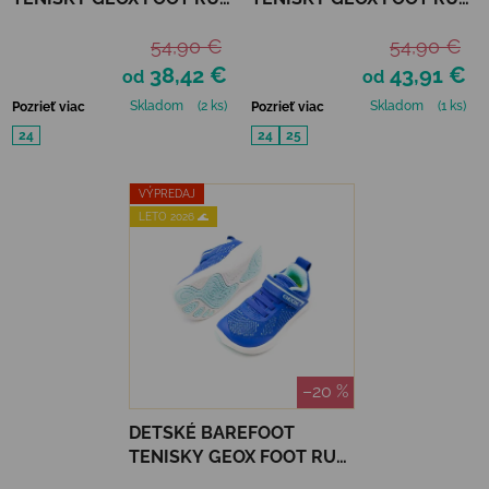
- MILITARY/LIME
- NAVY/AZURE
54,90 €
54,90 €
38,42 €
43,91 €
od
od
Skladom
(2 ks)
Skladom
(1 ks)
Pozrieť viac
Pozrieť viac
24
24
25
VÝPREDAJ
LETO 2026 🌊
–20 %
DETSKÉ BAREFOOT
TENISKY GEOX FOOT RUN
- ROYAL/WATERSEA