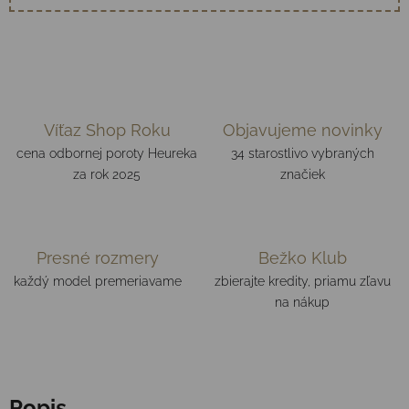
Víťaz Shop Roku
Objavujeme novinky
cena odbornej poroty Heureka
34 starostlivo vybraných
za rok 2025
značiek
Presné rozmery
Bežko Klub
každý model premeriavame
zbierajte kredity, priamu zľavu
na nákup
Popis