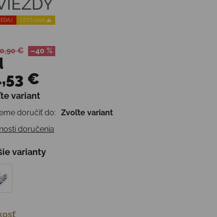
VIEZDY
EDAJ
LETO 2026 🌊
0,90 €
–40 %
d
,53 €
te variant
otková cena:
me doručiť do:
Zvoľte variant
osti doručenia
šie varianty
kosť