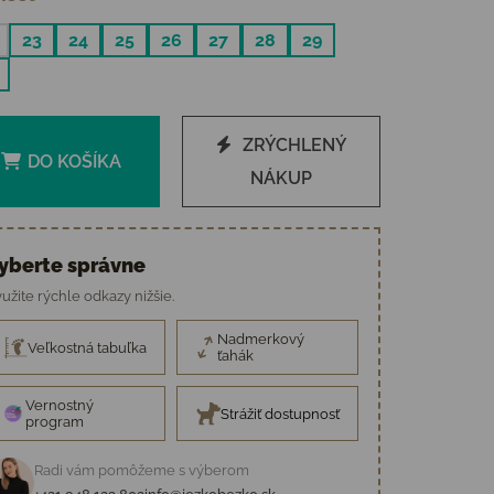
23
24
25
26
27
28
29
ZRÝCHLENÝ
DO KOŠÍKA
NÁKUP
yberte správne
užite rýchle odkazy nižšie.
Nadmerkový
Veľkostná tabuľka
ťahák
Vernostný
Strážiť dostupnosť
program
Radi vám pomôžeme s výberom