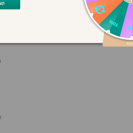
odružstvá.
á
y