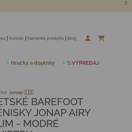
nás
Kontakt
Kamenná predajňa
Blog
NÁKUPN
Hračky a doplnky
% VÝPREDAJ
Novinky
čka:
Jonap 🇨🇿
ETSKÉ BAREFOOT
ENISKY JONAP AIRY
LIM - MODRÉ