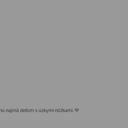
adnú najmä deťom s úzkymi nôžkami. 💛