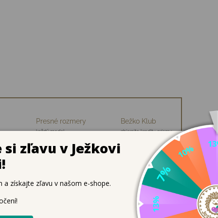
Presné rozmery
Bežko Klub
každý model
zbierajte kredity, priamu
ch
premeriavame
zľavu na nákup
 – SLIM VERZIA
i
, navrhnuté špeciálne pre užšie nôžky. Vďaka flexibilnej pod