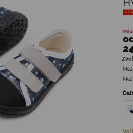
H
VÝPR
od 4
o
24
Zvoľ
Jedn
Môže
Možn
Ďaľ
Veľ