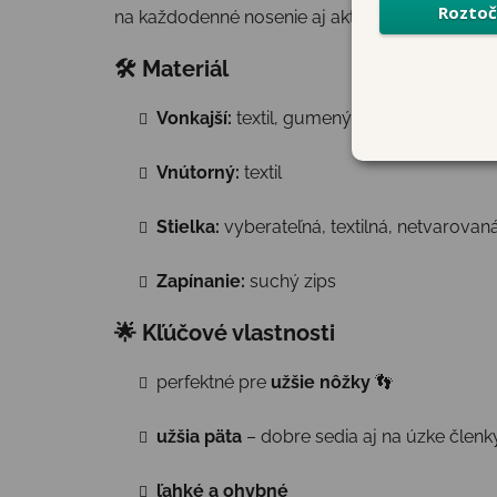
na každodenné nosenie aj aktívne detské dobr
🛠 Materiál
Vonkajší:
textil, gumený okop
Vnútorný:
textil
Stielka:
vyberateľná, textilná, netvarovan
Zapínanie:
suchý zips
🌟 Kľúčové vlastnosti
perfektné pre
užšie nôžky
👣
užšia päta
– dobre sedia aj na úzke členk
ľahké a ohybné