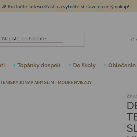
🎉 Roztočte koleso šťastia a vytočte si zľavu na celý nákup!
O 
ti
Topánky dospelí
Do školy
Oblečenie
TENISKY JONAP AIRY SLIM - MODRÉ HVIEZDY
Zna
D
T
S