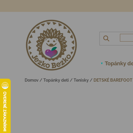
Prejsť na obsah
Topánky de
Domov
/
Topánky deti
/
Tenisky
/
DETSKÉ BAREFOOT 