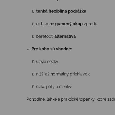
tenká flexibilná podrážka
ochranný
gumený okop
vpredu
barefoot:
alternatíva
🦶
Pre koho sú vhodné:
užšie nôžky
nižší až normálny priehlavok
úzke päty a členky
Pohodlné, ľahké a praktické topánky, ktoré s