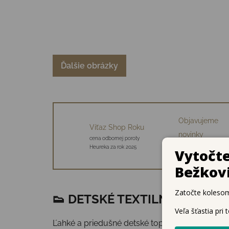
Ďalšie obrázky
Objavujeme
Víťaz Shop Roku
novinky
cena odbornej poroty
34 starostlivo vybraný
Heureka za rok 2025
značiek
👟 DETSKÉ TEXTILNÉ TOPÁNKY
Ľahké a priedušné detské topánky v
SLIM verzi