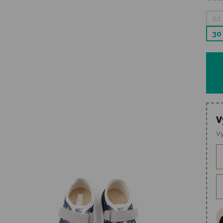
22
30
V
Vy