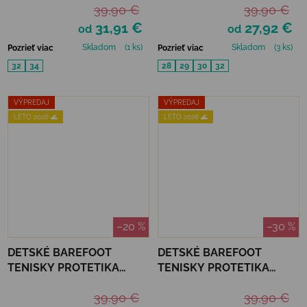
39,90 €
39,90 €
31,91 €
27,92 €
od
od
Skladom
(1 ks)
Skladom
(3 ks)
Pozrieť viac
Pozrieť viac
32
34
28
29
30
32
VÝPREDAJ
VÝPREDAJ
LETO 2026 🌊
LETO 2026 🌊
–20 %
–30 %
DETSKÉ BAREFOOT
DETSKÉ BAREFOOT
TENISKY PROTETIKA
TENISKY PROTETIKA
KORO - PURPLE
KORO - TYRKYS
39,90 €
39,90 €