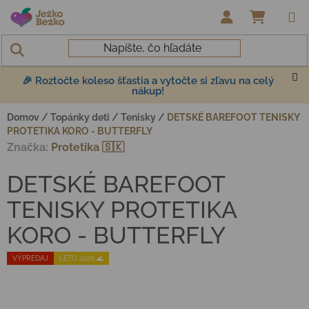
Prejsť na obsah
NÁKUP
🎉 Roztočte koleso šťastia a vytočte si zľavu na celý
nákup!
Domov
/
Topánky deti
/
Tenisky
/
DETSKÉ BAREFOOT TENISKY
PROTETIKA KORO - BUTTERFLY
Značka:
Protetika 🇸🇰
DETSKÉ BAREFOOT
TENISKY PROTETIKA
KORO - BUTTERFLY
VÝPREDAJ
LETO 2026 🌊