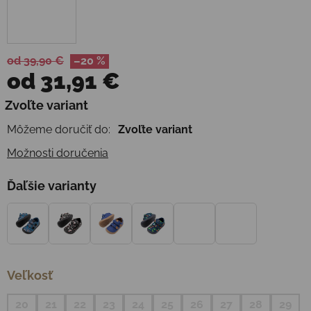
od 39,90 €
–20 %
od
31,91 €
Jednotková cena:
Zvoľte variant
Môžeme doručiť do:
Zvoľte variant
Možnosti doručenia
Ďaľšie varianty
Veľkosť
20
21
22
23
24
25
26
27
28
29