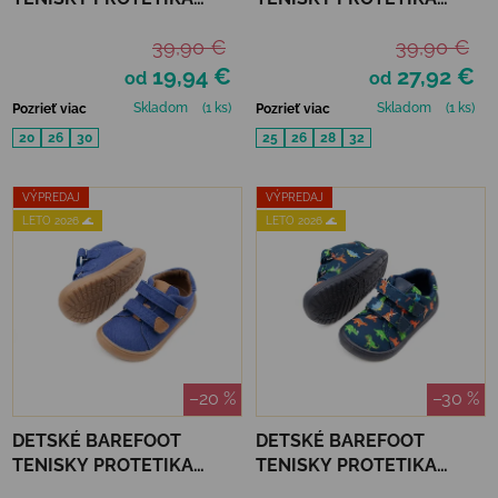
KORO - BALL
KORO - BLACK UNICORN
39,90 €
39,90 €
19,94 €
27,92 €
od
od
Skladom
(1 ks)
Skladom
(1 ks)
Pozrieť viac
Pozrieť viac
20
26
30
25
26
28
32
VÝPREDAJ
VÝPREDAJ
LETO 2026 🌊
LETO 2026 🌊
–20 %
–30 %
DETSKÉ BAREFOOT
DETSKÉ BAREFOOT
TENISKY PROTETIKA
TENISKY PROTETIKA
KORO - DENIM
KORO - DINO