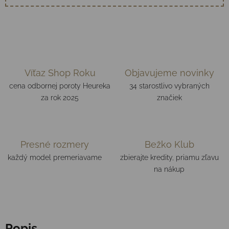
Víťaz Shop Roku
Objavujeme novinky
cena odbornej poroty Heureka
34 starostlivo vybraných
za rok 2025
značiek
Presné rozmery
Bežko Klub
každý model premeriavame
zbierajte kredity, priamu zľavu
na nákup
Popis