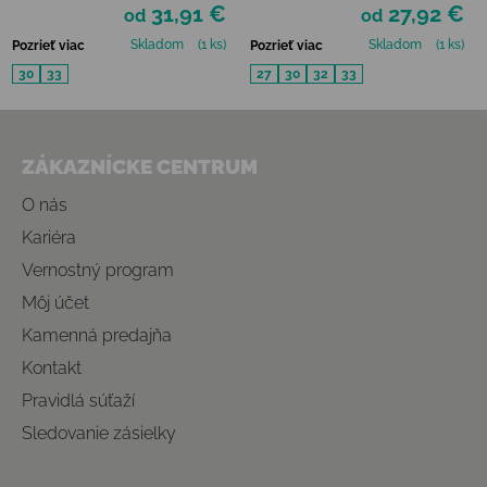
31,91 €
27,92 €
od
od
Skladom
(1 ks)
Skladom
(1 ks)
Pozrieť viac
Pozrieť viac
30
33
27
30
32
33
Zápätie
ZÁKAZNÍCKE CENTRUM
O nás
Kariéra
Vernostný program
Môj účet
Kamenná predajňa
Kontakt
Pravidlá súťaží
Sledovanie zásielky