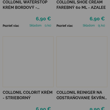
COLLONIL WATERSTOP
COLLONIL SHOE CREAM
KRÉM BORDOVÝ -
FAREBNÝ 60 ML - AZALEE
MAHAGÓN 75 ml
6,90 €
6,90 €
Skladom
(1 ks)
Skladom
(5 ks)
Pozrieť viac
Pozrieť viac
COLLONIL COLORIT KRÉM
COLLONIL REINIGER NA
- STRIEBORNÝ
ODSTRAŇOVANIE ŠKVŔN
200 ML
6,90 €
9,90 €