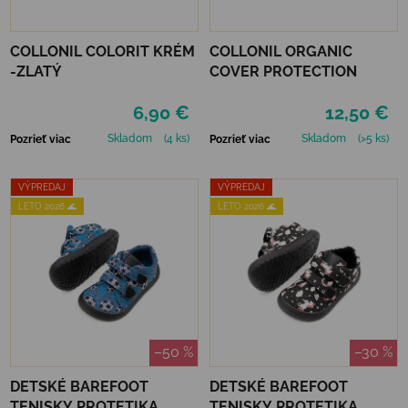
COLLONIL COLORIT KRÉM
COLLONIL ORGANIC
-ZLATÝ
COVER PROTECTION
6,90 €
12,50 €
Skladom
(4 ks)
Skladom
(>5 ks)
Pozrieť viac
Pozrieť viac
VÝPREDAJ
VÝPREDAJ
LETO 2026 🌊
LETO 2026 🌊
–50 %
–30 %
DETSKÉ BAREFOOT
DETSKÉ BAREFOOT
TENISKY PROTETIKA
TENISKY PROTETIKA