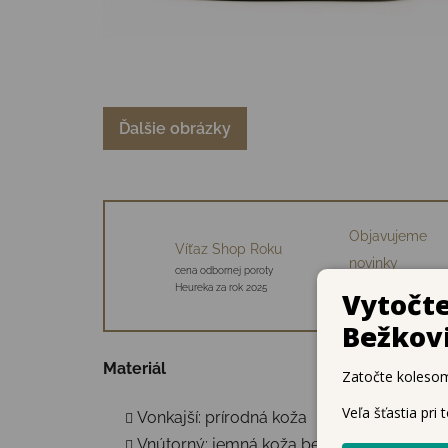
Ďalšie obrázky
Objavujeme
Víťaz Shop Roku
novinky
cena odbornej poroty
34 starostlivo vybraný
Heureka za rok 2025
značiek
Materiál
Vonkajší: prírodná koža
Vnútorný: jemná koža bez chrómu