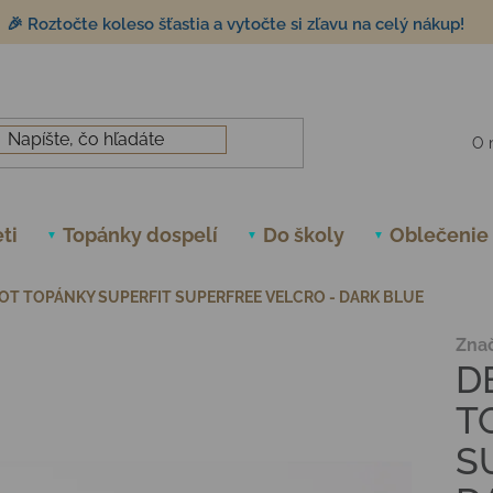
🎉 Roztočte koleso šťastia a vytočte si zľavu na celý nákup!
O 
ti
Topánky dospelí
Do školy
Oblečenie
OT TOPÁNKY SUPERFIT SUPERFREE VELCRO - DARK BLUE
Zna
D
T
S