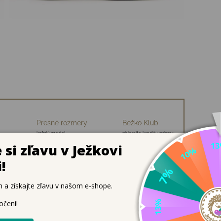
Presné rozmery
Bežko Klub
každý model
zbierajte kredity, priamu
ch
premeriavame
zľavu na nákup