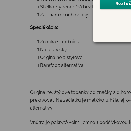
Stielka: vyberateľná bez tvarovania
Zapínanie: suché zipsy
Špecifikácia:
Značka s tradíciou
Na plutvičky
Originálne a štýlové
Barefoot: alternatíva
Originálne, štýlové topánky od značky s dlhor
prekrvovať. Na začiatku je máličko tuhšia, aj kvô
alternatívy.
Vnútro je pokryté veľmi jemnou podšívkovou k