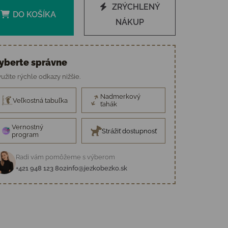
ZRÝCHLENÝ
DO KOŠÍKA
NÁKUP
yberte správne
užite rýchle odkazy nižšie.
Nadmerkový
Veľkostná tabuľka
ťahák
Vernostný
Strážiť dostupnosť
program
Radi vám pomôžeme s výberom
+421 948 123 802
info@jezkobezko.sk