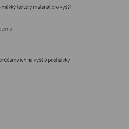
 mäkký textilný materiál pre vyšší
oblému.
orúčame ich na vyššie priehlavky.