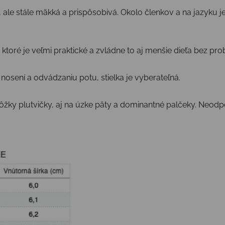
a, ale stále mäkká a prispôsobivá. Okolo členkov a na jazyku je
ktoré je veľmi praktické a zvládne to aj menšie dieťa bez pr
 nosení a odvádzaniu potu, stielka je vyberateľná.
ôžky plutvičky, aj na úzke päty a dominantné palčeky. Neodp