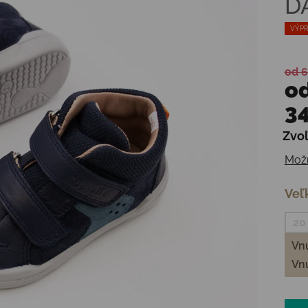
D
VÝPR
od 6
o
34
Zvoľ
Jedn
Možn
Veľ
20
Vnú
Vnú