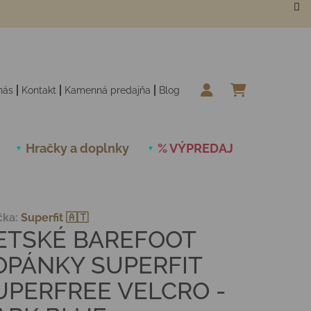
nás
Kontakt
Kamenná predajňa
Blog
NÁKUPN
Hračky a doplnky
% VÝPREDAJ
Novinky
čka:
Superfit 🇦🇹
ETSKÉ BAREFOOT
OPÁNKY SUPERFIT
UPERFREE VELCRO -