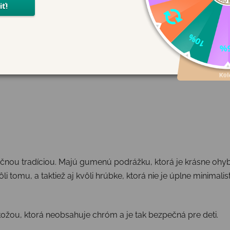
očnou tradíciou. Majú gumenú podrážku, ktorá je krásne ohy
li tomu, a taktiež aj kvôli hrúbke, ktorá nie je úplne minimali
ožou, ktorá neobsahuje chróm a je tak bezpečná pre deti.