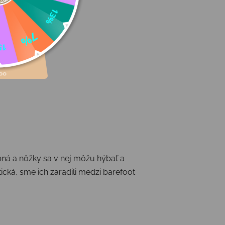
bná a nôžky sa v nej môžu hýbať a
stická, sme ich zaradili medzi barefoot