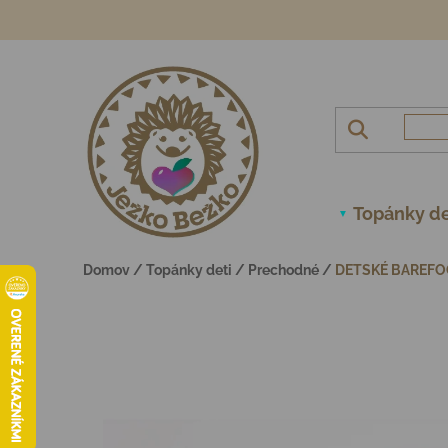
Prejsť na obsah
Topánky de
Domov
/
Topánky deti
/
Prechodné
/
DETSKÉ BAREFO