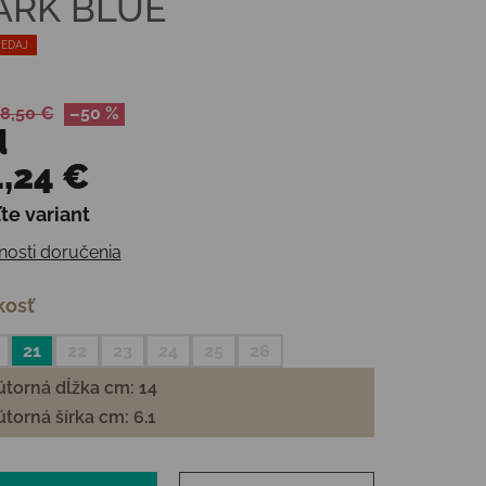
ARK BLUE
EDAJ
8,50 €
–50 %
d
,24 €
te variant
otková cena:
osti doručenia
kosť
21
22
23
24
25
26
torná dĺžka cm: 14
torná šírka cm: 6.1