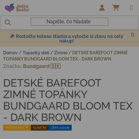
Prejsť na obsah
NÁKUP
🎉 Roztočte koleso šťastia a vytočte si zľavu na celý
nákup!
Domov
/
Topánky deti
/
Zimné
/
DETSKÉ BAREFOOT ZIMNÉ
TOPÁNKY BUNDGAARD BLOOM TEX - DARK BROWN
Značka:
Bundgaard 🇩🇰
DETSKÉ BAREFOOT
ZIMNÉ TOPÁNKY
BUNDGAARD BLOOM TEX
- DARK BROWN
MEMBRÁNA ☔️
VLNA 🐑
ZIMA 2025 ❄️