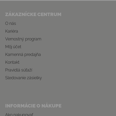
Zápätie
ZÁKAZNÍCKE CENTRUM
O nás
Kariéra
Vernostný program
Môj účet
Kamenná predajňa
Kontakt
Pravidlá súťaží
Sledovanie zásielky
INFORMÁCIE O NÁKUPE
Ako nakupovať