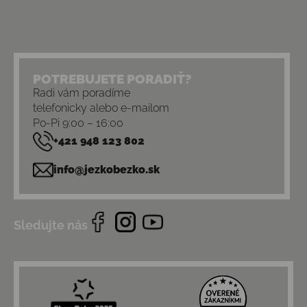
POTREBUJETE PORADIŤ?
Radi vám poradíme
telefonicky alebo e-mailom
Po-Pi 9:00 – 16:00
+421 948 123 802
info@jezkobezko.sk
Sledujte nás