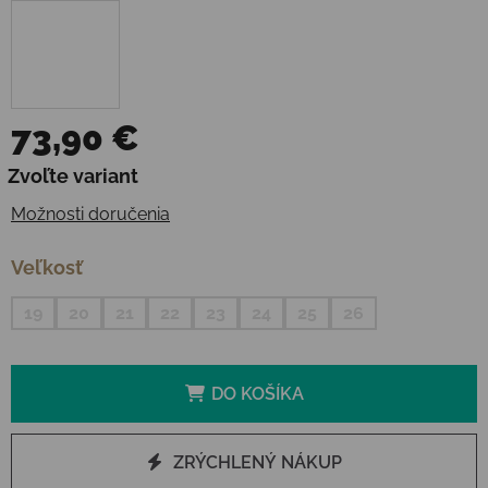
73,90 €
Jednotková cena:
Zvoľte variant
Možnosti doručenia
Veľkosť
19
20
21
22
23
24
25
26
DO KOŠÍKA
ZRÝCHLENÝ NÁKUP