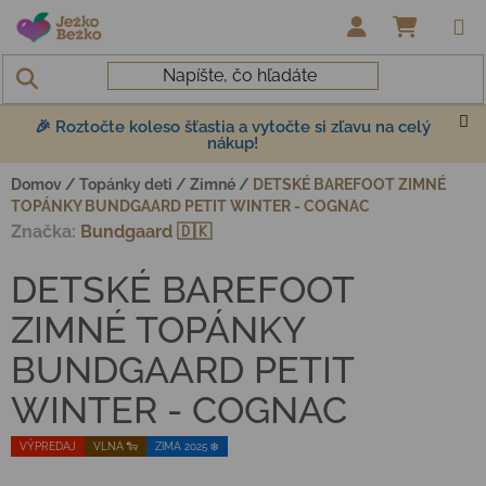
Prejsť na obsah
NÁKUP
🎉 Roztočte koleso šťastia a vytočte si zľavu na celý
nákup!
Domov
/
Topánky deti
/
Zimné
/
DETSKÉ BAREFOOT ZIMNÉ
TOPÁNKY BUNDGAARD PETIT WINTER - COGNAC
Značka:
Bundgaard 🇩🇰
DETSKÉ BAREFOOT
ZIMNÉ TOPÁNKY
BUNDGAARD PETIT
WINTER - COGNAC
VÝPREDAJ
VLNA 🐑
ZIMA 2025 ❄️