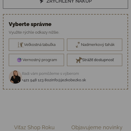
ZRÝCHLENÝ NÁKUP
Vyberte správne
Využite rýchle odkazy nižšie.
Veľkostná tabuľka
Nadmerkový ťahák
Vernostný program
Strážiť dostupnosť
Radi vám pomôžeme s výberom
+421 948 123 802
info@jezkobezko.sk
Víťaz Shop Roku
Objavujeme novinky