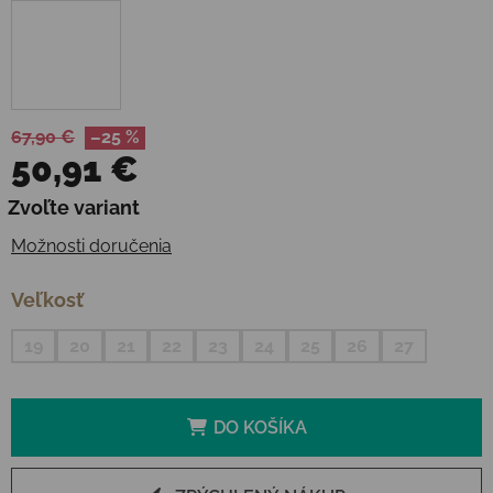
67,90 €
–25 %
50,91 €
Jednotková cena:
Zvoľte variant
Možnosti doručenia
Veľkosť
19
20
21
22
23
24
25
26
27
DO KOŠÍKA