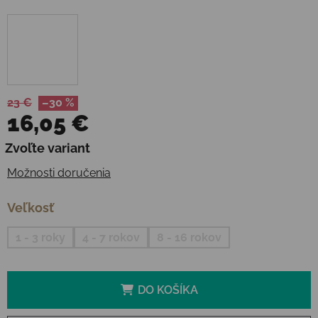
23 €
–30 %
16,05 €
Jednotková cena:
Zvoľte variant
Možnosti doručenia
Veľkosť
1 - 3 roky
4 - 7 rokov
8 - 16 rokov
DO KOŠÍKA