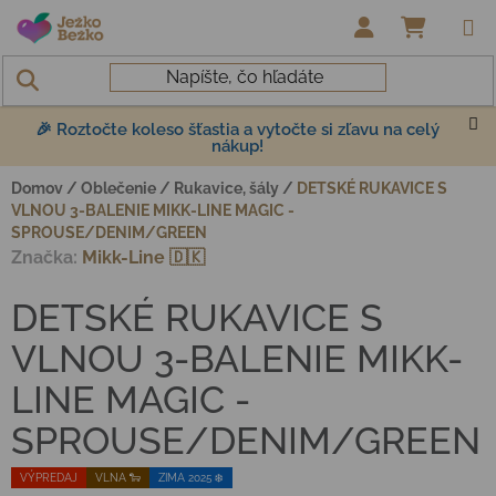
Prejsť na obsah
NÁKUP
🎉 Roztočte koleso šťastia a vytočte si zľavu na celý
nákup!
Domov
/
Oblečenie
/
Rukavice, šály
/
DETSKÉ RUKAVICE S
VLNOU 3-BALENIE MIKK-LINE MAGIC -
SPROUSE/DENIM/GREEN
Značka:
Mikk-Line 🇩🇰
DETSKÉ RUKAVICE S
VLNOU 3-BALENIE MIKK-
LINE MAGIC -
SPROUSE/DENIM/GREEN
VÝPREDAJ
VLNA 🐑
ZIMA 2025 ❄️