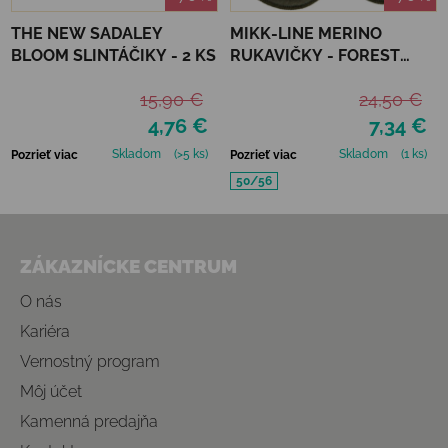
THE NEW SADALEY
MIKK-LINE MERINO
BLOOM SLINTÁČIKY - 2 KS
RUKAVIČKY - FOREST
NIGHT
15,90 €
24,50 €
4,76 €
7,34 €
Skladom
(>5 ks)
Skladom
(1 ks)
Pozrieť viac
Pozrieť viac
50/56
Zápätie
ZÁKAZNÍCKE CENTRUM
O nás
Kariéra
Vernostný program
Môj účet
Kamenná predajňa