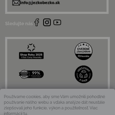
info@jezkobezko.sk
Sledujte nás
Používame cookies, aby sme Vám umožnili pohodlné
používanie nášho webu a vďaka analýze dát neustále
zlepšovali jeho funkcie, výkon a použiteľnosť. Viac
informácií
tu
.