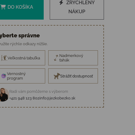
ZRÝCHLENÝ
DO KOŠÍKA
NÁKUP
yberte správne
užite rýchle odkazy nižšie.
Nadmerkový
Veľkostná tabuľka
ťahák
Vernostný
Strážiť dostupnosť
program
Radi vám pomôžeme s výberom
+421 948 123 802
info@jezkobezko.sk