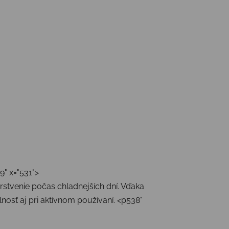
" x="531">
stvenie počas chladnejších dní. Vďaka
osť aj pri aktívnom používaní. <p538"