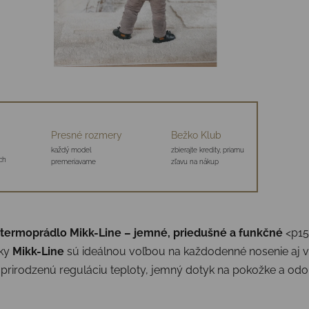
Presné rozmery
Bežko Klub
každý model
zbierajte kredity, priamu
ch
premeriavame
zľavu na nákup
ermoprádlo Mikk-Line – jemné, priedušné a funkčné
<p159
ky
Mikk-Line
sú ideálnou voľbou na každodenné nosenie aj vr
prirodzenú reguláciu teploty, jemný dotyk na pokožke a odoln