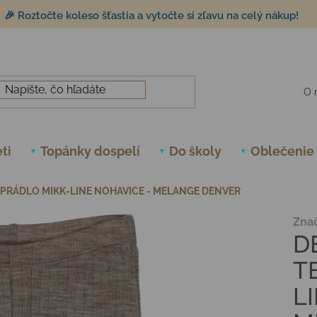
🎉 Roztočte koleso šťastia a vytočte si zľavu na celý nákup!
O 
ti
Topánky dospelí
Do školy
Oblečenie
PRÁDLO MIKK-LINE NOHAVICE - MELANGE DENVER
Zna
D
T
L