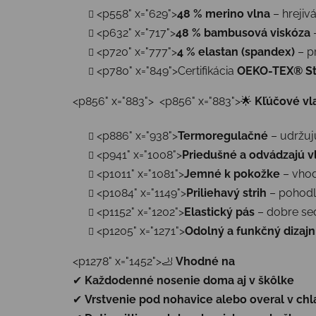
<p558" x="629">
48 % merino vlna
– hrejiv
<p632" x="717">
48 % bambusová viskóza
–
<p720" x="777">
4 % elastan (spandex)
– p
<p780" x="849">Certifikácia
OEKO-TEX® St
<p856" x="883"> <p856" x="883">🌟
Kľúčové vl
<p886" x="938">
Termoregulačné
– udržujú
<p941" x="1008">
Priedušné a odvádzajú v
<p1011" x="1081">
Jemné k pokožke
– vhod
<p1084" x="1149">
Priliehavý strih
– pohodl
<p1152" x="1202">
Elastický pás
– dobre se
<p1205" x="1271">
Odolný a funkčný dizajn
<p1278" x="1452">🦶
Vhodné na
✔
Každodenné nosenie doma aj v škôlke
✔
Vrstvenie pod nohavice alebo overal v ch