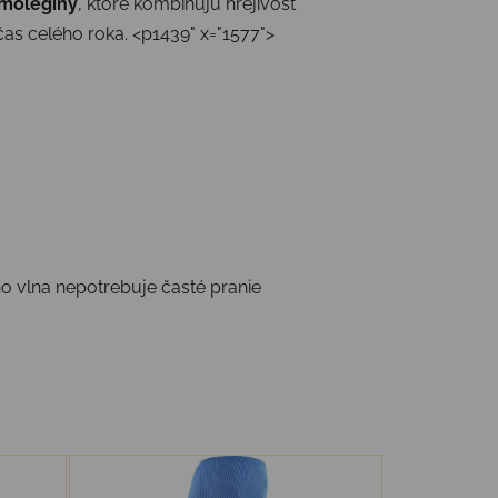
rmolegíny
, ktoré kombinujú hrejivosť
as celého roka. <p1439" x="1577">
o vlna nepotrebuje časté pranie