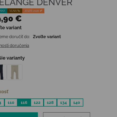
ELANGE DENVER
NKA
VLNA 🐑
JESEŇ 2026 🍂
,90 €
te variant
otková cena:
me doručiť do:
Zvoľte variant
osti doručenia
šie varianty
kosť
4
110
116
122
128
134
140