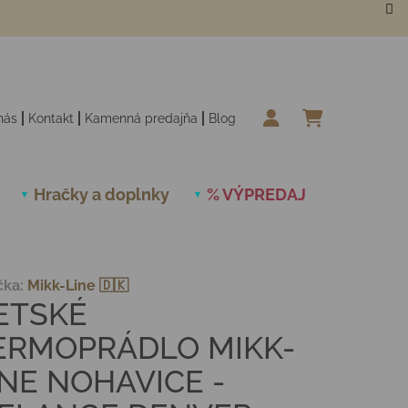
nás
Kontakt
Kamenná predajňa
Blog
NÁKUPN
Hračky a doplnky
% VÝPREDAJ
Novinky
čka:
Mikk-Line 🇩🇰
ETSKÉ
ERMOPRÁDLO MIKK-
INE NOHAVICE -