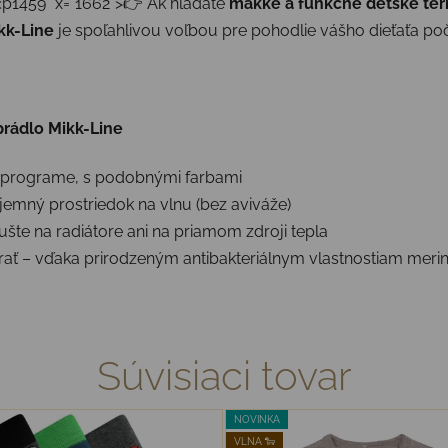
p1459" x="1662">👉 Ak hľadáte
mäkké a funkčné detské te
kk-Line
je spoľahlivou voľbou pre pohodlie vášho dieťaťa poč
rádlo Mikk-Line
m programe, s podobnými farbami
jemný prostriedok na vlnu (bez aviváže)
šte na radiátore ani na priamom zdroji tepla
trať – vďaka prirodzeným antibakteriálnym vlastnostiam merin
Súvisiaci tovar
NOVINKA
VLNA 🐑