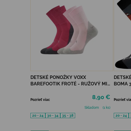
DETSKÉ PONOŽKY VOXX
DETSKÉ
BAREFOOTIK FROTÉ - RUŽOVÝ MIX
BOMA 3
2 KS
8,90 €
Pozrieť viac
Pozrieť vi
Skladom
(1 ks)
20 - 24
30 - 34
35 - 38
20 - 24