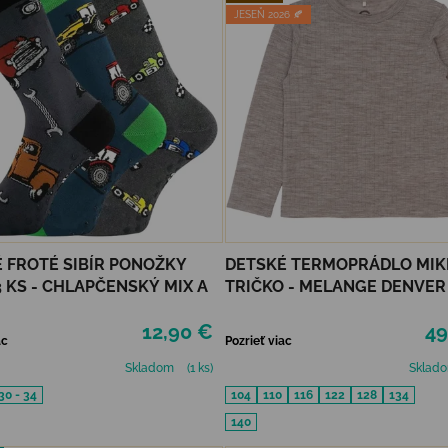
JESEŇ 2026 🍂
 FROTÉ SIBÍR PONOŽKY
DETSKÉ TERMOPRÁDLO MIK
 KS - CHLAPČENSKÝ MIX A
TRIČKO - MELANGE DENVER
12,90 €
49
ac
Pozrieť viac
Skladom
(1 ks)
Sklad
30 - 34
104
110
116
122
128
134
140