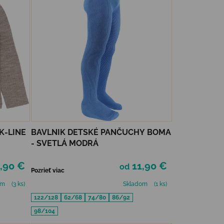
K-LINE
BAVLNIK DETSKÉ PANČUCHY BOMA
- SVETLÁ MODRÁ
,90 €
11,90 €
od
Pozrieť viac
om
(3 ks)
Skladom
(1 ks)
122/128
62/68
74/80
86/92
98/104