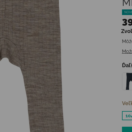
M
NOVI
39
Zvoľ
Jedn
Môže
Možn
Ďaľ
Veľ
10