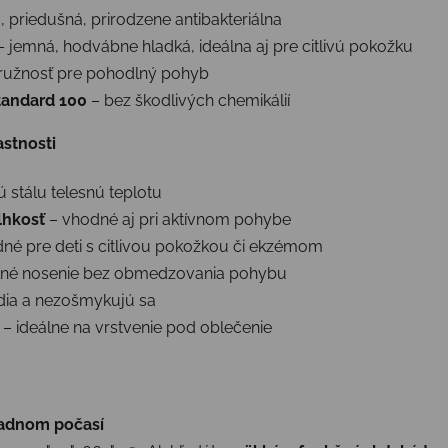
á, priedušná, prirodzene antibakteriálna
 jemná, hodvábne hladká, ideálna aj pre citlivú pokožku
ružnosť pre pohodlný pohyb
andard 100
– bez škodlivých chemikálií
astnosti
 stálu telesnú teplotu
lhkosť
– vhodné aj pri aktívnom pohybe
né pre deti s citlivou pokožkou či ekzémom
né nosenie bez obmedzovania pohybu
dia a nezošmykujú sa
– ideálne na vrstvenie pod oblečenie
ladnom počasí