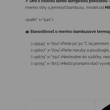
✔
Deti s citlivou alebo alergickou pokožkou
<
merino vlny a jemnosť bambusu, model od
Mi
<p480" x="540">
🧺
Starostlivosť o merino-bambusové termop
<p545" x="602">Perte pri 30 °C na jemno
<p607" x="674">Perte naruby a používajte 
<p679" x="750">Nevhodné do sušičky, nesu
<p755" x="873">Medzi praniami stačí vyve