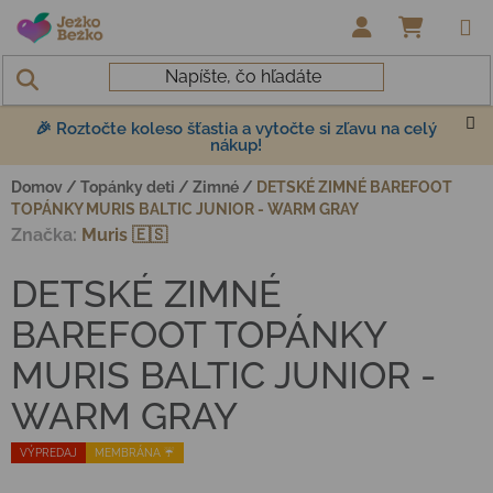
Prejsť na obsah
NÁKUP
🎉 Roztočte koleso šťastia a vytočte si zľavu na celý
nákup!
Domov
/
Topánky deti
/
Zimné
/
DETSKÉ ZIMNÉ BAREFOOT
TOPÁNKY MURIS BALTIC JUNIOR - WARM GRAY
Značka:
Muris 🇪🇸
DETSKÉ ZIMNÉ
BAREFOOT TOPÁNKY
MURIS BALTIC JUNIOR -
WARM GRAY
VÝPREDAJ
MEMBRÁNA ☔️