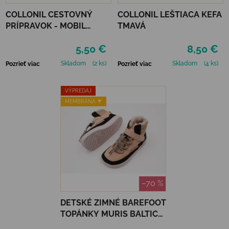
COLLONIL CESTOVNÝ
COLLONIL LEŠTIACA KEFA
PRÍPRAVOK - MOBIL
TMAVÁ
ČIERNY
5,50 €
8,50 €
Skladom
(2 ks)
Skladom
(4 ks)
Pozrieť viac
Pozrieť viac
VÝPREDAJ
MEMBRÁNA ☔️
–70 %
DETSKÉ ZIMNÉ BAREFOOT
TOPÁNKY MURIS BALTIC
JUNIOR - SOFT PINK