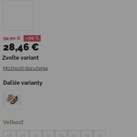
94,90 €
–70 %
28,46 €
Jednotková cena:
Zvoľte variant
Možnosti doručenia
Ďaľšie varianty
Veľkosť
28
29
30
31
32
33
34
35