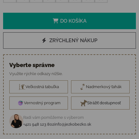
DO KOŠÍKA
ZRÝCHLENÝ NÁKUP
Vyberte správne
Využite rýchle odkazy nižšie.
Veľkostná tabuľka
Nadmerkový ťahák
Vernostný program
Strážiť dostupnosť
Radi vám pomôžeme s výberom
+421 948 123 802
info@jezkobezko.sk