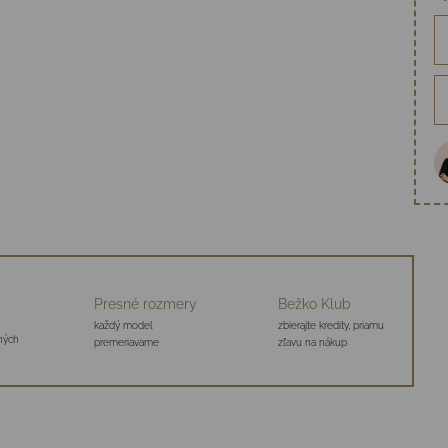
Presné rozmery
Bežko Klub
každý model
zbierajte kredity, priamu
aných
premeriavame
zľavu na nákup