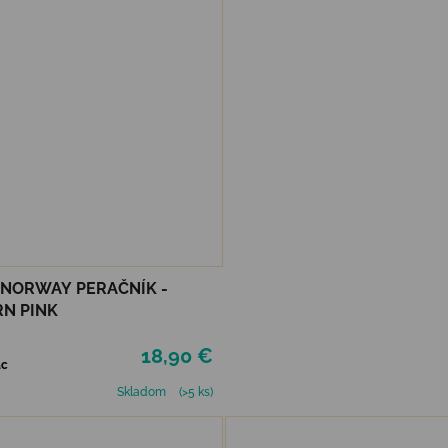
F NORWAY PERAČNÍK -
N PINK
18,90 €
ac
Skladom
(>5 ks)