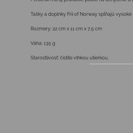
Tašky a doplnky Frii of Norway spĺňajú vysok
Rozmery: 22 cm x 11 cm x 7,5 cm
Váha: 135 g
Starostlivosť: čistite vlhkou utierkou.