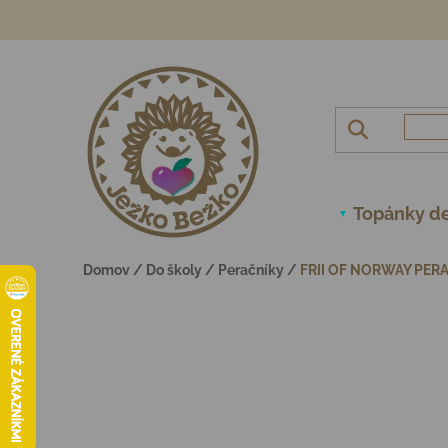
Prejsť na obsah
Topánky de
Domov
/
Do školy
/
Peračníky
/
FRII OF NORWAY PER