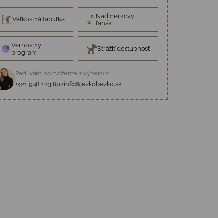
Nadmerkový
Veľkostná tabuľka
ťahák
Vernostný
Strážiť dostupnosť
program
Radi vám pomôžeme s výberom
+421 948 123 802
info@jezkobezko.sk