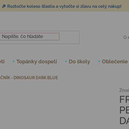
🎉 Roztočte koleso šťastia a vytočte si zľavu na celý nákup!
O 
ti
Topánky dospelí
Do školy
Oblečenie
AČNÍK - DINOSAUR DARK BLUE
Zna
F
P
D