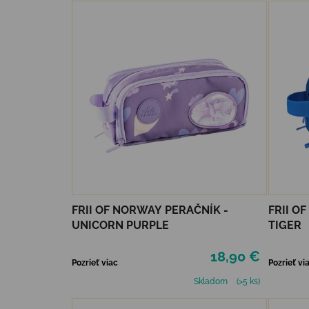
FRII OF NORWAY PERAČNÍK -
FRII O
UNICORN PURPLE
TIGER
18,90 €
Pozrieť viac
Pozrieť vi
Skladom
(>5 ks)