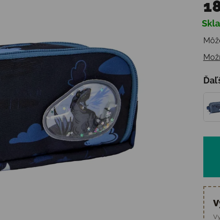
18
Skl
Jedn
Môže
Možn
Ďaľ
V
Vy