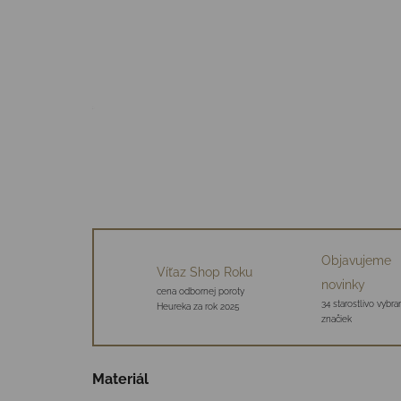
Objavujeme
Víťaz Shop Roku
novinky
cena odbornej poroty
34 starostlivo vybr
Heureka za rok 2025
značiek
Materiál