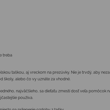
e treba
kolskou taškou, aj vreckom na prezúvky. Nie je trvdý, aby nezab
 školy, alebo čo vy uznáte za vhodné.
redného, najväčšieho, sa dieťaťu zmestí dosť veľa pomôcok na
jčastejšie používa.
miesto na prilepenie ozdoby z tašky.