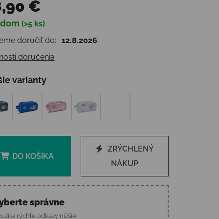
,90 €
adom
(>5 ks)
otková cena:
me doručiť do:
12.8.2026
osti doručenia
šie varianty
ZRÝCHLENÝ
DO KOŠÍKA
NÁKUP
yberte správne
užite rýchle odkazy nižšie.