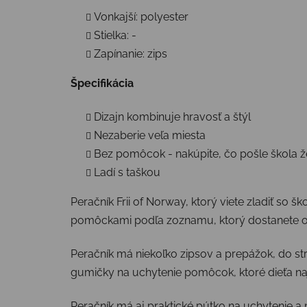
Vonkajší: polyester
Stielka: -
Zapínanie: zips
Špecifikácia
Dizajn kombinuje hravosť a štýl
Nezaberie veľa miesta
Bez pomôcok - nakúpite, čo pošle škola ž
Ladí s taškou
Peračník Frii of Norway, ktorý viete zladiť so š
pomôckami podľa zoznamu, ktorý dostanete od
Peračník má niekoľko zipsov a prepážok, do st
gumičky na uchytenie pomôcok, ktoré dieťa na
Peračník má aj praktické pútko na uchytenie a 