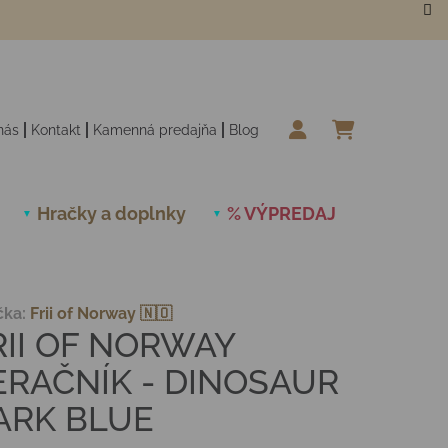
nás
Kontakt
Kamenná predajňa
Blog
NÁKUPN
Hračky a doplnky
% VÝPREDAJ
Novinky
čka:
Frii of Norway 🇳🇴
RII OF NORWAY
ERAČNÍK - DINOSAUR
ARK BLUE