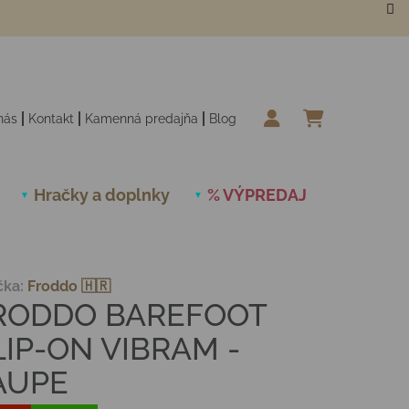
nás
Kontakt
Kamenná predajňa
Blog
NÁKUPN
Hračky a doplnky
% VÝPREDAJ
Novinky
čka:
Froddo 🇭🇷
RODDO BAREFOOT
LIP-ON VIBRAM -
AUPE