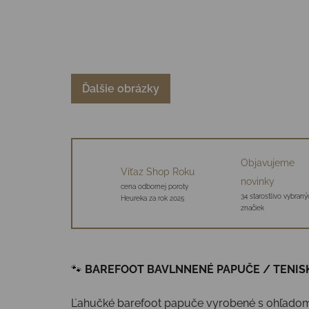
Ďalšie obrázky
Objavujeme
Víťaz Shop Roku
novinky
cena odbornej poroty
34 starostlivo vybraný
Heureka za rok 2025
značiek
🐾
BAREFOOT BAVLNNENÉ PAPUČE / TENIS
Ľahučké barefoot papuče vyrobené s ohľadom