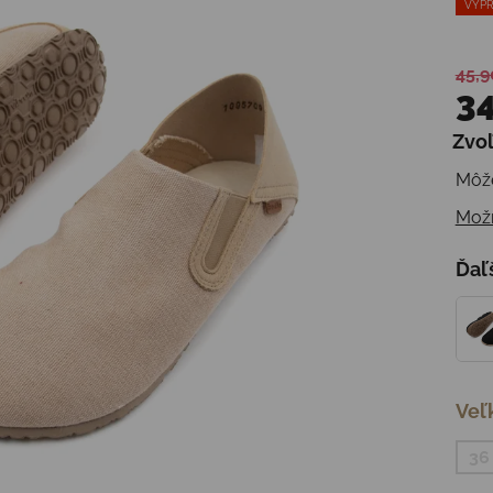
VÝPR
45,9
34
Zvoľ
Jedn
Môže
Možn
Ďaľ
Veľ
36