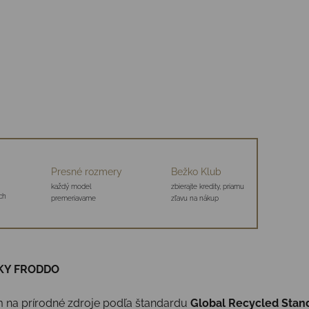
Presné rozmery
Bežko Klub
každý model
zbierajte kredity, priamu
ch
premeriavame
zľavu na nákup
KY FRODDO
 na prírodné zdroje podľa štandardu
Global Recycled Stan