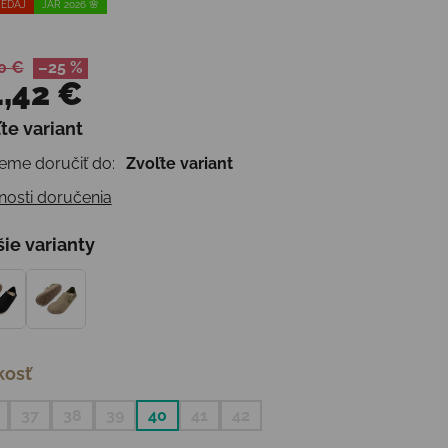
EDAJ
JAR 2026 🌸
0 €
–25 %
,42 €
te variant
otková cena:
me doručiť do:
Zvoľte variant
osti doručenia
šie varianty
kosť
37
38
39
40
41
42