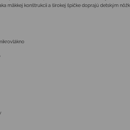
ďaka mäkkej konštrukcii a širokej špičke doprajú detským n
 mikrovlákno
o
v