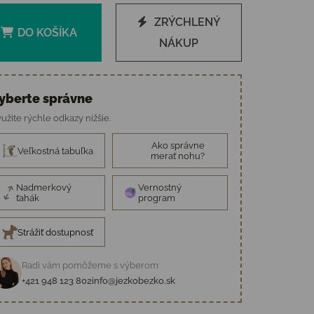
ZRÝCHLENÝ
DO KOŠÍKA
NÁKUP
yberte správne
užite rýchle odkazy nižšie.
Ako správne
Veľkostná tabuľka
merať nohu?
Nadmerkový
Vernostný
ťahák
program
Strážiť dostupnosť
Radi vám pomôžeme s výberom
+421 948 123 802
info@jezkobezko.sk