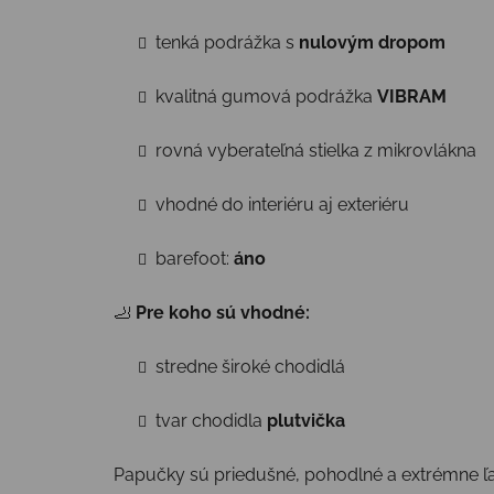
tenká podrážka s
nulovým dropom
kvalitná gumová podrážka
VIBRAM
rovná vyberateľná stielka z mikrovlákna
vhodné do interiéru aj exteriéru
barefoot:
áno
🦶
Pre koho sú vhodné:
stredne široké chodidlá
tvar chodidla
plutvička
Papučky sú priedušné, pohodlné a extrémne ľah