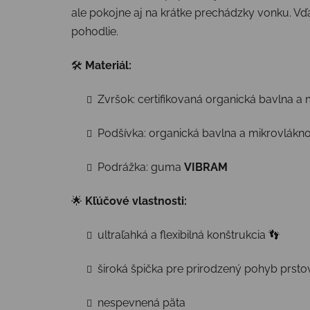
ale pokojne aj na krátke prechádzky vonku. V
pohodlie.
🛠
Materiál:
Zvršok: certifikovaná organická bavlna a
Podšívka: organická bavlna a mikrovlákn
Podrážka: guma
VIBRAM
🌟
Kľúčové vlastnosti:
ultraľahká a flexibilná konštrukcia 👣
široká špička pre prirodzený pohyb prsto
nespevnená päta