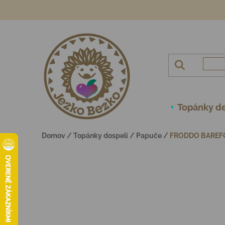
Prejsť na obsah
Topánky de
Domov
/
Topánky dospelí
/
Papuče
/
FRODDO BAREFO