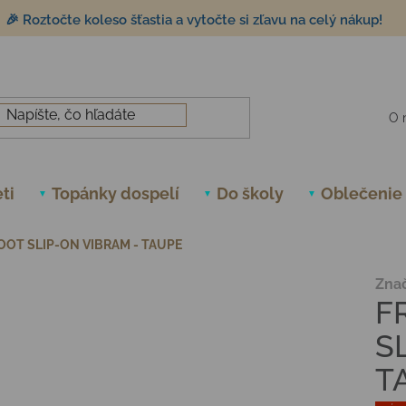
🎉 Roztočte koleso šťastia a vytočte si zľavu na celý nákup!
O 
ti
Topánky dospelí
Do školy
Oblečenie
OT SLIP-ON VIBRAM - TAUPE
Zna
F
S
T