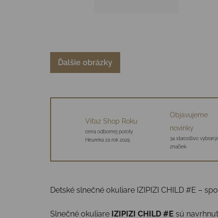
Ďalšie obrázky
Objavujeme
Víťaz Shop Roku
novinky
cena odbornej poroty
34 starostlivo vybraný
Heureka za rok 2025
značiek
Detské slnečné okuliare IZIPIZI CHILD #E – spoľ
Slnečné okuliare
IZIPIZI CHILD #E
sú navrhnu