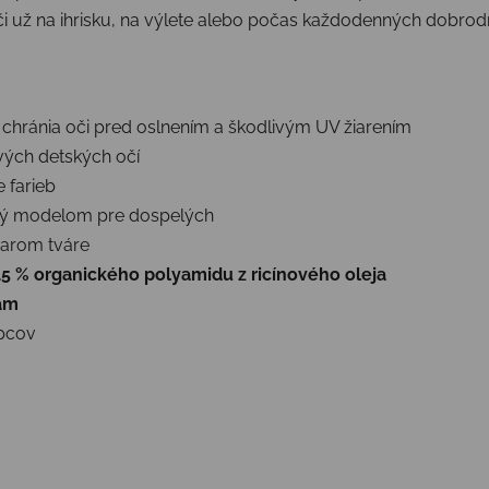
či už na ihrisku, na výlete alebo počas každodenných dobrodr
 chránia oči pred oslnením a škodlivým UV žiarením
ivých detských očí
 farieb
aný modelom pre dospelých
varom tváre
45 % organického polyamidu z ricínového oleja
tám
apcov