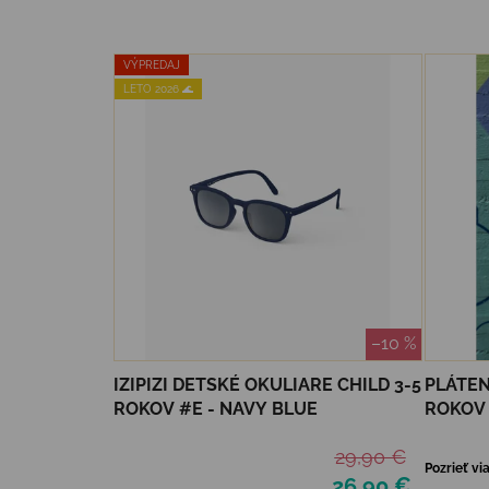
VÝPREDAJ
LETO 2026 🌊
–10 %
IZIPIZI DETSKÉ OKULIARE CHILD 3-5
PLÁTEN
ROKOV #E - NAVY BLUE
ROKOV
29,90 €
Pozrieť vi
26,90 €