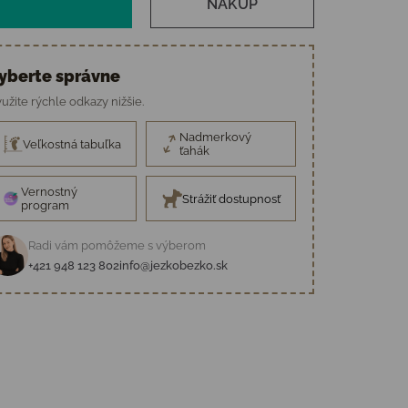
NÁKUP
yberte správne
užite rýchle odkazy nižšie.
Nadmerkový
Veľkostná tabuľka
ťahák
Vernostný
Strážiť dostupnosť
program
Radi vám pomôžeme s výberom
+421 948 123 802
info@jezkobezko.sk