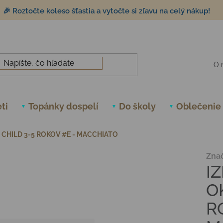
🎉 Roztočte koleso šťastia a vytočte si zľavu na celý nákup!
O 
ti
Topánky dospelí
Do školy
Oblečenie
E CHILD 3-5 ROKOV #E - MACCHIATO
Zna
IZ
O
R