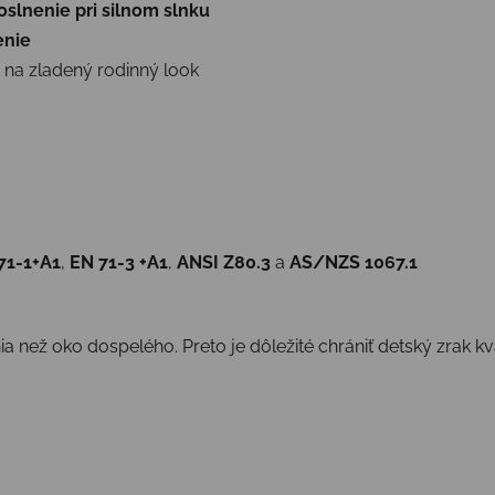
slnenie pri silnom slnku
enie
 na zladený rodinný look
71-1+A1
,
EN 71-3 +A1
,
ANSI Z80.3
a
AS/NZS 1067.1
 než oko dospelého. Preto je dôležité chrániť detský zrak kva