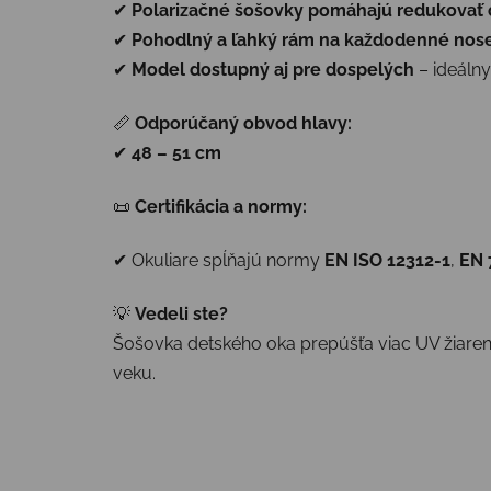
✔
Polarizačné šošovky pomáhajú redukovať o
✔
Pohodlný a ľahký rám na každodenné nos
✔
Model dostupný aj pre dospelých
– ideálny
📏
Odporúčaný obvod hlavy:
✔
48 – 51 cm
📜
Certifikácia a normy:
✔ Okuliare spĺňajú normy
EN ISO 12312-1
,
EN 
💡
Vedeli ste?
Šošovka detského oka prepúšťa viac UV žiarenia
veku.