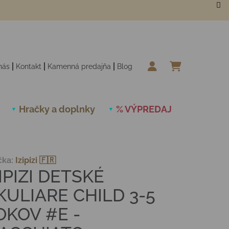
nás
Kontakt
Kamenná predajňa
Blog
NÁKUPN
Hračky a doplnky
% VÝPREDAJ
Novinky
čka:
Izipizi 🇫🇷
IPIZI DETSKÉ
KULIARE CHILD 3-5
OKOV #E -