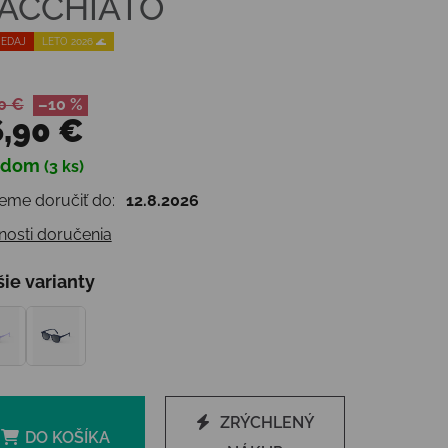
ACCHIATO
EDAJ
LETO 2026 🌊
0 €
–10 %
,90 €
adom
(3 ks)
otková cena:
me doručiť do:
12.8.2026
osti doručenia
šie varianty
ZRÝCHLENÝ
DO KOŠÍKA