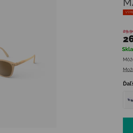
M
VÝPR
29,9
26
Skl
Jedn
Môže
Možn
Ďaľ