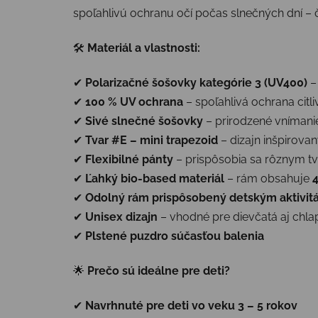
spoľahlivú ochranu očí počas slnečných dní – 
🛠
Materiál a vlastnosti:
✔
Polarizačné šošovky kategórie 3 (UV400)
–
✔
100 % UV ochrana
– spoľahlivá ochrana citl
✔
Sivé slnečné šošovky
– prirodzené vnímanie
✔
Tvar #E – mini trapezoid
– dizajn inšpirov
✔
Flexibilné pánty
– prispôsobia sa rôznym t
✔
Ľahký bio-based materiál
– rám obsahuje
✔
Odolný rám prispôsobený detským aktivi
✔
Unisex dizajn
– vhodné pre dievčatá aj chl
✔
Plstené puzdro súčasťou balenia
🌟
Prečo sú ideálne pre deti?
✔
Navrhnuté pre deti vo veku 3 – 5 rokov