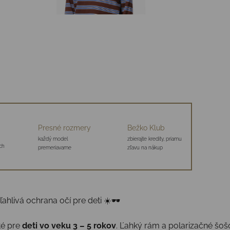
Presné rozmery
Bežko Klub
každý model
zbierajte kredity, priamu
ch
premeriavame
zľavu na nákup
ahlivá ochrana očí pre deti ☀️🕶
té pre
deti vo veku 3 – 5 rokov
. Ľahký rám a polarizačné šo