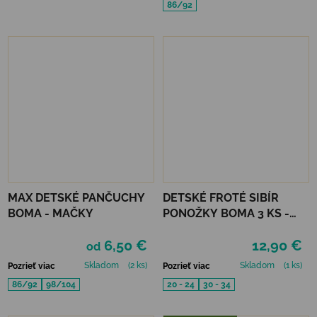
86/92
MAX DETSKÉ PANČUCHY
DETSKÉ FROTÉ SIBÍR
BOMA - MAČKY
PONOŽKY BOMA 3 KS -
CHLAPČENSKÝ MIX A
6,50 €
12,90 €
od
Skladom
(2 ks)
Skladom
(1 ks)
Pozrieť viac
Pozrieť viac
86/92
98/104
20 - 24
30 - 34