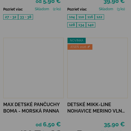
5,90 €
39,90 €
od
Skladom
(2 ks)
Skladom
(3 ks)
Pozrieť viac
Pozrieť viac
27 - 32
33 - 38
104
110
116
122
128
134
140
NOVINKA
JESEŇ 2026 🍂
MAX DETSKÉ PANČUCHY
DETSKÉ MIKK-LINE
BOMA - MORSKÁ PANNA
NOHAVICE MERINO VLNA
A BAMBUS - BLUE NIGHTS
6,50 €
35,90 €
od