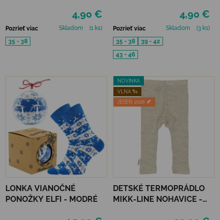
MODRÉ
4,90 €
4,90 €
Skladom
(1 ks)
Skladom
(3 ks)
Pozrieť viac
Pozrieť viac
35 - 38
35 - 38
39 - 42
43 - 46
NOVINKA
VLNA 🐑
JESEŇ 2026 🍂
LONKA VIANOČNÉ
DETSKÉ TERMOPRÁDLO
PONOŽKY ELFI - MODRÉ
MIKK-LINE NOHAVICE -
MELANGE OFFWHITE