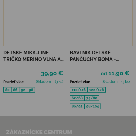
DETSKÉ MIKK-LINE
BAVLNIK DETSKÉ
TRIČKO MERINO VLNA A
PANČUCHY BOMA -
BAMBUS - MELANGE
RUŽOVÁ
39,90 €
11,90 €
DENVER
od
Skladom
(3 ks)
Skladom
(3 ks)
Pozrieť viac
Pozrieť viac
80
86
92
98
110/116
122/128
62/68
74/80
86/92
98/104
Zápätie
ZÁKAZNÍCKE CENTRUM