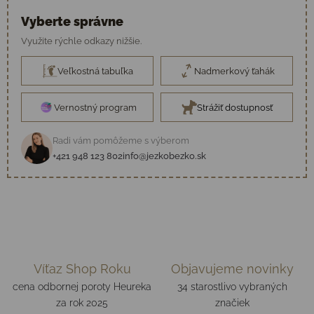
Vyberte správne
Využite rýchle odkazy nižšie.
Veľkostná tabuľka
Nadmerkový ťahák
Vernostný program
Strážiť dostupnosť
Radi vám pomôžeme s výberom
+421 948 123 802
info@jezkobezko.sk
Víťaz Shop Roku
Objavujeme novinky
cena odbornej poroty Heureka
34 starostlivo vybraných
za rok 2025
značiek