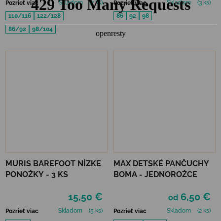
Skladom
(2 ks)
Skladom
(3 ks)
Pozrieť viac
Pozrieť viac
110/116
122/128
86
92
98
86/92
98/104
MURIS BAREFOOT NÍZKE
MAX DETSKÉ PANČUCHY
PONOŽKY - 3 KS
BOMA - JEDNOROŽCE
15,50 €
6,50 €
od
Skladom
(5 ks)
Skladom
(2 ks)
Pozrieť viac
Pozrieť viac