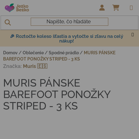
Prejsť na obsah
NÁKUP
🎉 Roztočte koleso šťastia a vytočte si zľavu na celý
nákup!
Domov
/
Oblečenie
/
Spodné prádlo
/
MURIS PÁNSKE
BAREFOOT PONOŽKY STRIPED - 3 KS
Značka:
Muris 🇪🇸
MURIS PÁNSKE
BAREFOOT PONOŽKY
STRIPED - 3 KS