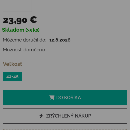
23,90 €
Jednotková cena:
Skladom
(>5 ks)
Môžeme doručiť do:
12.8.2026
Možnosti doručenia
Veľkosť
41-45
DO KOŠÍKA
ZRÝCHLENÝ NÁKUP