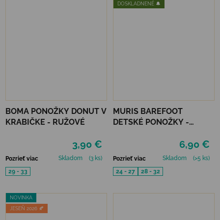
DOSKLADNENÉ 🔔
BOMA PONOŽKY DONUT V
MURIS BAREFOOT
KRABIČKE - RUŽOVÉ
DETSKÉ PONOŽKY -
MALVA
3,90 €
6,90 €
Skladom
(3 ks)
Skladom
(>5 ks)
Pozrieť viac
Pozrieť viac
29 - 33
24 - 27
28 - 32
NOVINKA
JESEŇ 2026 🍂