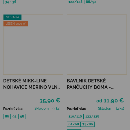
34 - 36
122/128
86/92
NOVINKA
JESEŇ 2026 🍂
DETSKÉ MIKK-LINE
BAVLNIK DETSKÉ
NOHAVICE MERINO VLNA
PANČUCHY BOMA -
A BAMBUS - TWILIGHT
OLIVOVÁ
35,90 €
11,90 €
MAUVE
od
Skladom
(3 ks)
Skladom
(2 ks)
Pozrieť viac
Pozrieť viac
86
92
98
110/116
122/128
62/68
74/80