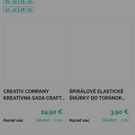
25 - 34
35 - 41
42 - 47
48 - 51
CREATIV COMPANY
ŠPIRÁLOVÉ ELASTICKÉ
KREATÍVNA SADA CRAFT
ŠNÚRKY DO TOPÁNOK
KIT MARCAMÉ MOBILE
VTR - ČIERNA
24,90 €
3,90 €
Skladom
(2 ks)
Skladom
(1 ks)
Pozrieť viac
Pozrieť viac