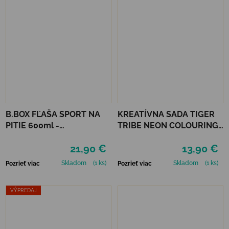
B.BOX FĽAŠA SPORT NA
KREATÍVNA SADA TIGER
PITIE 600ml -
TRIBE NEON COLOURING
INDIGOVÁ/RUŽOVÁ
SET - GLOW FRIENDS
21,90 €
13,90 €
Skladom
(1 ks)
Skladom
(1 ks)
Pozrieť viac
Pozrieť viac
VÝPREDAJ