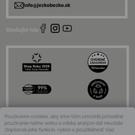
info@jezkobezko.sk
Sledujte nás
Používame cookies, aby sme Vám umožnili pohodlné
používanie nášho webu a vďaka analýze dát neustále
zlepšovali jeho funkcie, výkon a použiteľnosť. Viac