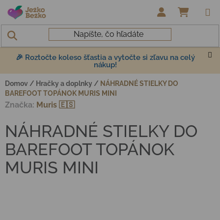
Prejsť na obsah
NÁKUP
🎉 Roztočte koleso šťastia a vytočte si zľavu na celý
nákup!
Domov
/
Hračky a doplnky
/
NÁHRADNÉ STIELKY DO
BAREFOOT TOPÁNOK MURIS MINI
Značka:
Muris 🇪🇸
NÁHRADNÉ STIELKY DO
BAREFOOT TOPÁNOK
MURIS MINI