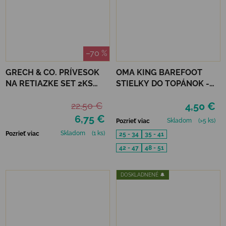
–70 %
GRECH & CO. PRÍVESOK
OMA KING BAREFOOT
NA RETIAZKE SET 2KS
STIELKY DO TOPÁNOK -
PEACE
FRESH
22,50 €
4,50 €
6,75 €
Skladom
(>5 ks)
Pozrieť viac
Skladom
(1 ks)
Pozrieť viac
25 - 34
35 - 41
42 - 47
48 - 51
DOSKLADNENÉ 🔔