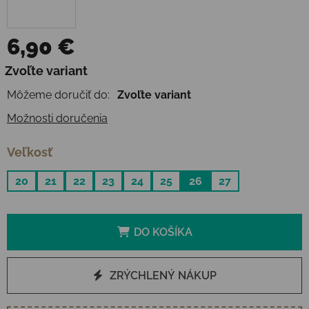
6,90 €
Jednotková cena:
Zvoľte variant
Môžeme doručiť do:
Zvoľte variant
Možnosti doručenia
Veľkosť
20
21
22
23
24
25
26
27
DO KOŠÍKA
ZRÝCHLENÝ NÁKUP