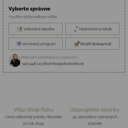
Vyberte správne
Využite rýchle odkazy nižšie.
Veľkostná tabuľka
Nadmerkový ťahák
Vernostný program
Strážiť dostupnosť
Radi vám pomôžeme s výberom
+421 948 123 802
info@jezkobezko.sk
Víťaz Shop Roku
Objavujeme novinky
cena odbornej poroty Heureka
34 starostlivo vybraných
za rok 2025
značiek