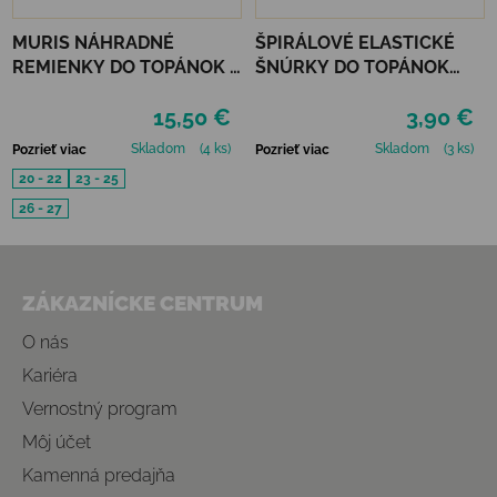
MURIS NÁHRADNÉ
ŠPIRÁLOVÉ ELASTICKÉ
REMIENKY DO TOPÁNOK 3
ŠNÚRKY DO TOPÁNOK
PÁRY - MUSTARD, SMOKE,
VTR - ZELENÁ
15,50 €
3,90 €
SKIN
Skladom
(4 ks)
Skladom
(3 ks)
Pozrieť viac
Pozrieť viac
20 - 22
23 - 25
26 - 27
Zápätie
ZÁKAZNÍCKE CENTRUM
O nás
Kariéra
Vernostný program
Môj účet
Kamenná predajňa