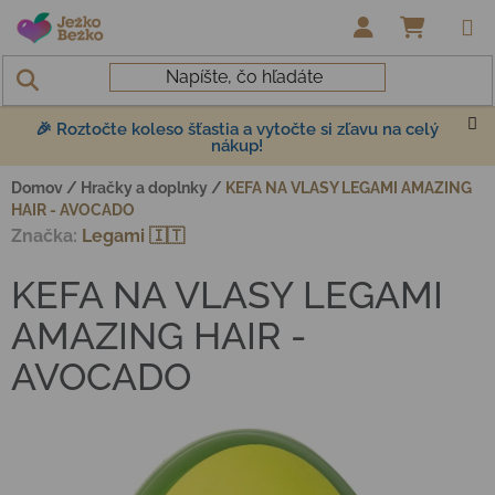
Prejsť na obsah
NÁKUP
🎉 Roztočte koleso šťastia a vytočte si zľavu na celý
nákup!
Domov
/
Hračky a doplnky
/
KEFA NA VLASY LEGAMI AMAZING
HAIR - AVOCADO
Značka:
Legami 🇮🇹
KEFA NA VLASY LEGAMI
AMAZING HAIR -
AVOCADO