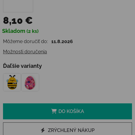
8,10 €
Jednotková cena:
Skladom
(2 ks)
Môžeme doručiť do:
11.8.2026
Možnosti doručenia
Ďaľšie varianty
DO KOŠÍKA
ZRÝCHLENÝ NÁKUP