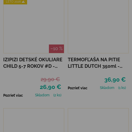
LETO 2026 🌊
–10 %
IZIPIZI DETSKÉ OKULIARE
TERMOFĽAŠA NA PITIE
CHILD 5-7 ROKOV #D -
LITTLE DUTCH 350ml -
MACCHIATO POLARIZED
FARMA
29,90 €
36,90 €
26,90 €
Skladom
(1 ks)
Pozrieť viac
Skladom
(2 ks)
Pozrieť viac