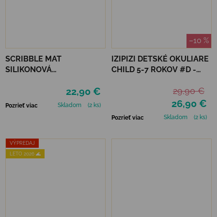
–10 %
SCRIBBLE MAT
IZIPIZI DETSKÉ OKULIARE
SILIKONOVÁ
CHILD 5-7 ROKOV #D -
OMAĽOVÁNKA – POD
NAVY BLUE POLARIZED
22,90 €
29,90 €
MOROM
26,90 €
Skladom
(2 ks)
Pozrieť viac
Skladom
(2 ks)
Pozrieť viac
VÝPREDAJ
LETO 2026 🌊