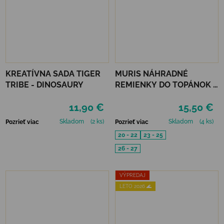
KREATÍVNA SADA TIGER
MURIS NÁHRADNÉ
TRIBE - DINOSAURY
REMIENKY DO TOPÁNOK 3
PÁRY - MUSTARD, SMOKE,
11,90 €
15,50 €
SKIN
Skladom
(2 ks)
Skladom
(4 ks)
Pozrieť viac
Pozrieť viac
20 - 22
23 - 25
26 - 27
VÝPREDAJ
LETO 2026 🌊