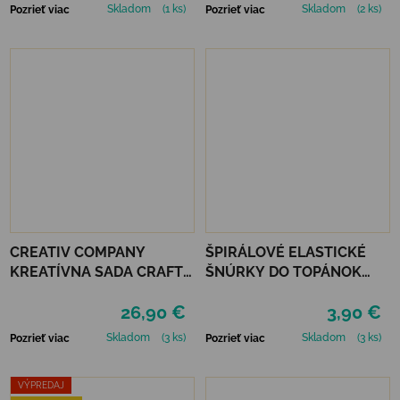
Skladom
(1 ks)
Skladom
(2 ks)
Pozrieť viac
Pozrieť viac
CREATIV COMPANY
ŠPIRÁLOVÉ ELASTICKÉ
KREATÍVNA SADA CRAFT
ŠNÚRKY DO TOPÁNOK
KIT CANDLE DECORATING
VTR - NEÓNOVO ZELENÁ
26,90 €
3,90 €
Skladom
(3 ks)
Skladom
(3 ks)
Pozrieť viac
Pozrieť viac
VÝPREDAJ