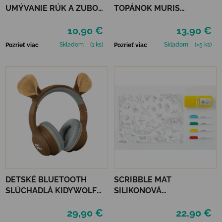
UMÝVANIE RÚK A ZUBOV
TOPÁNOK MURIS
- SPACE
CLEANING KIT
10,90 €
13,90 €
Skladom
(1 ks)
Skladom
(>5 ks)
Pozrieť viac
Pozrieť viac
DETSKÉ BLUETOOTH
SCRIBBLE MAT
SLÚCHADLÁ KIDYWOLF
SILIKONOVÁ
KIDYEARS - MEDVEĎ
OMAĽOVÁNKA – NA
29,90 €
22,90 €
ZÁHRADE