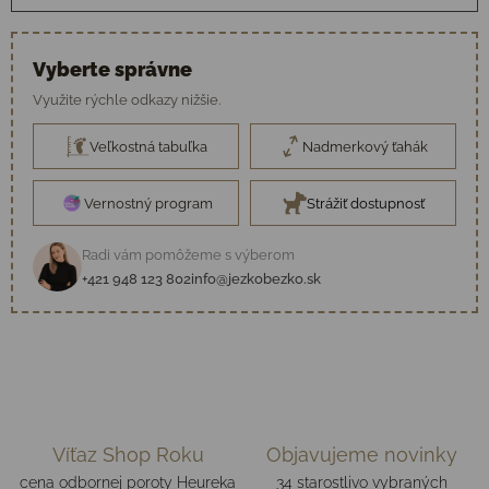
Vyberte správne
Využite rýchle odkazy nižšie.
Veľkostná tabuľka
Nadmerkový ťahák
Vernostný program
Strážiť dostupnosť
Radi vám pomôžeme s výberom
+421 948 123 802
info@jezkobezko.sk
Víťaz Shop Roku
Objavujeme novinky
cena odbornej poroty Heureka
34 starostlivo vybraných