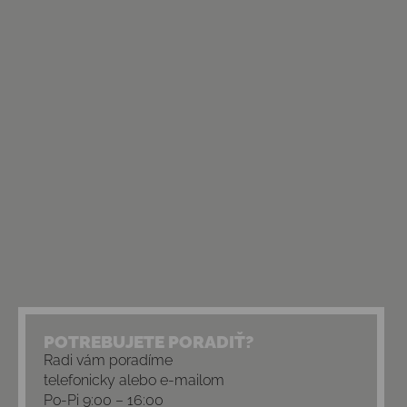
POTREBUJETE PORADIŤ?
Radi vám poradíme
telefonicky alebo e-mailom
Po-Pi 9:00 – 16:00