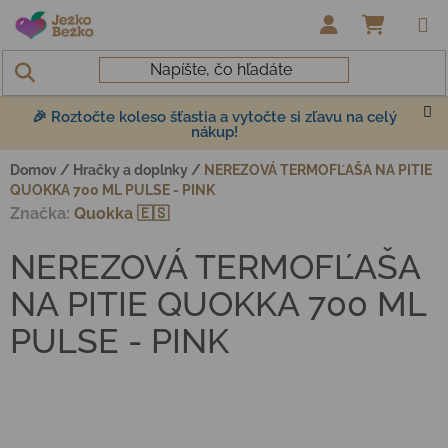
Prejsť na obsah
NÁKUP
🎉 Roztočte koleso šťastia a vytočte si zľavu na celý
nákup!
Domov
/
Hračky a doplnky
/
NEREZOVÁ TERMOFĽAŠA NA PITIE
QUOKKA 700 ML PULSE - PINK
Značka:
Quokka 🇪🇸
NEREZOVÁ TERMOFĽAŠA
NA PITIE QUOKKA 700 ML
PULSE - PINK