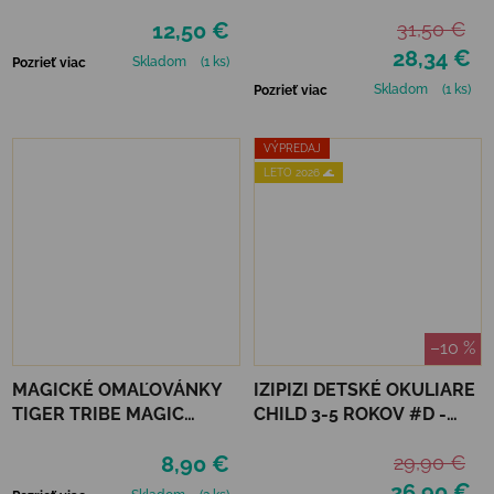
- DINOSAURS
LAVENDER POLARIZED
12,50 €
31,50 €
28,34 €
Skladom
(1 ks)
Pozrieť viac
Skladom
(1 ks)
Pozrieť viac
VÝPREDAJ
LETO 2026 🌊
–10 %
MAGICKÉ OMAĽOVÁNKY
IZIPIZI DETSKÉ OKULIARE
TIGER TRIBE MAGIC
CHILD 3-5 ROKOV #D -
PAINTING WORLD - FAIRY
BLACK ROAD
8,90 €
29,90 €
GARDEN
26,90 €