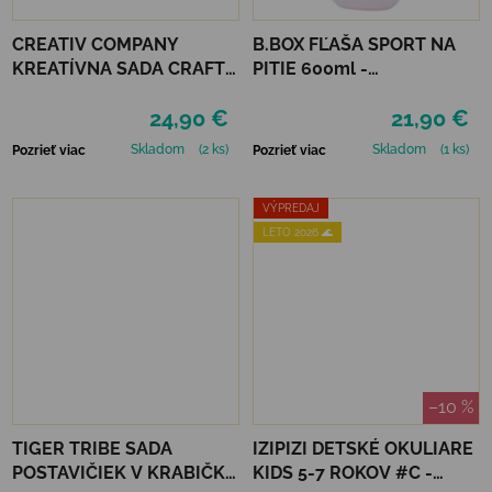
CREATIV COMPANY
B.BOX FĽAŠA SPORT NA
KREATÍVNA SADA CRAFT
PITIE 600ml -
KIT MARCAMÉ MOBILE
INDIGOVÁ/RUŽOVÁ
24,90 €
21,90 €
Skladom
(2 ks)
Skladom
(1 ks)
Pozrieť viac
Pozrieť viac
VÝPREDAJ
LETO 2026 🌊
–10 %
TIGER TRIBE SADA
IZIPIZI DETSKÉ OKULIARE
POSTAVIČIEK V KRABIČKE
KIDS 5-7 ROKOV #C -