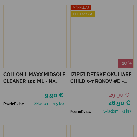
VÝPREDAJ
LETO 2026 🌊
–10 %
COLLONIL MAXX MIDSOLE
IZIPIZI DETSKÉ OKULIARE
CLEANER 100 ML - NA
CHILD 5-7 ROKOV #D -
PODRÁŽKY
NAVY BLUE POLARIZED
9,90 €
29,90 €
26,90 €
Skladom
(>5 ks)
Pozrieť viac
Skladom
(2 ks)
Pozrieť viac