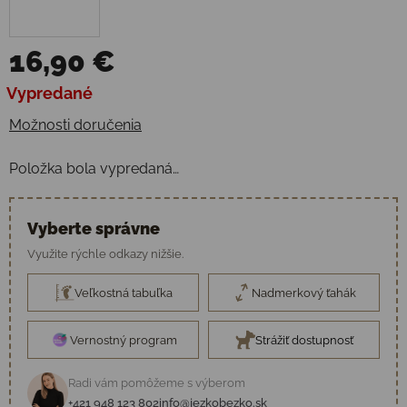
16,90 €
Jednotková cena:
Vypredané
Možnosti doručenia
Položka bola vypredaná…
Vyberte správne
Využite rýchle odkazy nižšie.
Veľkostná tabuľka
Nadmerkový ťahák
Vernostný program
Strážiť dostupnosť
Radi vám pomôžeme s výberom
+421 948 123 802
info@jezkobezko.sk