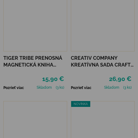
TIGER TRIBE PRENOSNÁ
CREATIV COMPANY
MAGNETICKÁ KNIHA
KREATÍVNA SADA CRAFT
MAGNA CARRY -
KIT CANDLE DECORATING
15,90 €
26,90 €
EMERGENCY RESCUE
Skladom
(3 ks)
Skladom
(3 ks)
Pozrieť viac
Pozrieť viac
NOVINKA