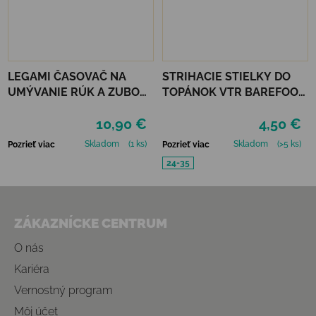
LEGAMI ČASOVAČ NA
STRIHACIE STIELKY DO
UMÝVANIE RÚK A ZUBOV
TOPÁNOK VTR BAREFOOT
- SPACE
VLNATEX UNI DETSKÉ
10,90 €
4,50 €
Skladom
(1 ks)
Skladom
(>5 ks)
Pozrieť viac
Pozrieť viac
24-35
Zápätie
ZÁKAZNÍCKE CENTRUM
O nás
Kariéra
Vernostný program
Môj účet