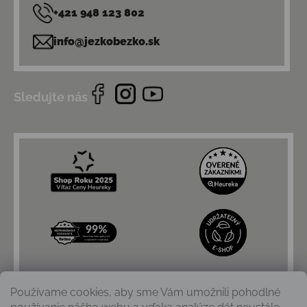
+421 948 123 802
info@jezkobezko.sk
Sledujte nás
Používame cookies, aby sme Vám umožnili pohodlné