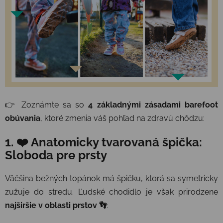
👉 Zoznámte sa so
4 základnými zásadami barefoot
obúvania
, ktoré zmenia váš pohľad na zdravú chôdzu:
1. ❤️ Anatomicky tvarovaná špička:
Sloboda pre prsty
Väčšina bežných topánok má špičku, ktorá sa symetricky
zužuje do stredu. Ľudské chodidlo je však prirodzene
najširšie v oblasti prstov 👣
.