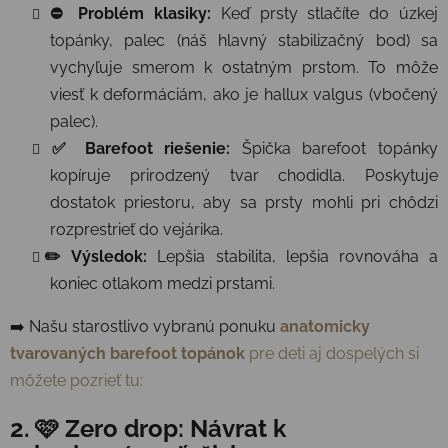
⛔ Problém klasiky:
Keď prsty stlačíte do úzkej
topánky, palec (náš hlavný stabilizačný bod) sa
vychyľuje smerom k ostatným prstom. To môže
viesť k deformáciám, ako je hallux valgus (vbočený
palec).
✅ Barefoot riešenie:
Špička barefoot topánky
kopíruje prirodzený tvar chodidla. Poskytuje
dostatok priestoru, aby sa prsty mohli pri chôdzi
rozprestrieť do vejárika.
✏️ Výsledok:
Lepšia stabilita, lepšia rovnováha a
koniec otlakom medzi prstami.
➡️ Našu starostlivo vybranú ponuku
anatomicky
tvarovaných barefoot topánok
pre deti aj dospelých si
môžete pozrieť tu:
2. 🩷 Zero drop: Návrat k