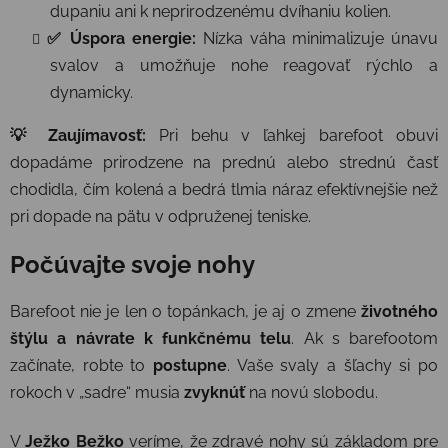
dupaniu ani k neprirodzenému dvíhaniu kolien.
✅ Úspora energie:
Nízka váha minimalizuje únavu
svalov a umožňuje nohe reagovať rýchlo a
dynamicky.
💡 Zaujímavosť:
Pri behu v ľahkej barefoot obuvi
dopadáme prirodzene na prednú alebo strednú časť
chodidla, čím kolená a bedrá tlmia náraz efektívnejšie než
pri dopade na pätu v odpruženej teniske.
Počúvajte svoje nohy
Barefoot nie je len o topánkach, je aj o zmene
životného
štýlu a návrate k funkčnému telu
. Ak s barefootom
začínate, robte to
postupne
. Vaše svaly a šľachy si po
rokoch v „sadre“ musia
zvyknúť
na novú slobodu.
V
Ježko Bežko
veríme, že zdravé nohy sú základom pre