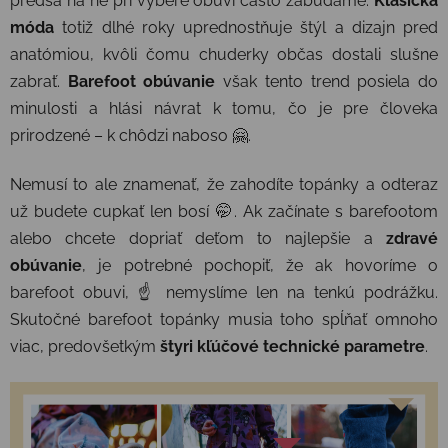
predsa na ne pri výbere obuvi často zabúdame.
Klasická
móda
totiž dlhé roky uprednostňuje štýl a dizajn pred
anatómiou, kvôli čomu chuderky občas dostali slušne
zabrať.
Barefoot obúvanie
však tento trend posiela do
minulosti a hlási návrat k tomu, čo je pre človeka
prirodzené – k chôdzi naboso 🤗.
Nemusí to ale znamenať, že zahodíte topánky a odteraz
už budete cupkať len bosí 🤭. Ak začínate s barefootom
alebo chcete dopriať deťom to najlepšie a
zdravé
obúvanie
, je potrebné pochopiť, že ak hovoríme o
barefoot obuvi, ☝️ nemyslíme len na tenkú podrážku.
Skutočné barefoot topánky musia toho spĺňať omnoho
viac, predovšetkým
štyri kľúčové technické parametre
.