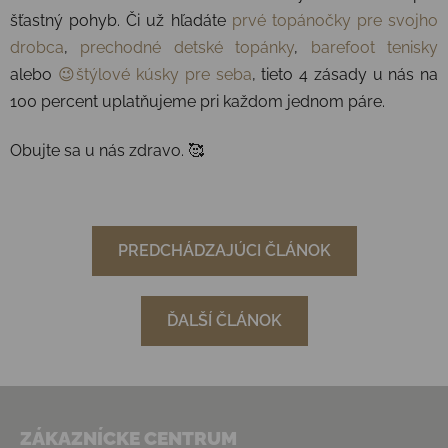
šťastný pohyb. Či už hľadáte
prvé topánočky pre svojho
drobca
,
prechodné detské topánky
,
barefoot tenisky
alebo
😉štýlové kúsky pre seba
, tieto 4 zásady u nás na
100 percent uplatňujeme pri každom jednom páre.
Obujte sa u nás zdravo. 🥰
PREDCHÁDZAJÚCI ČLÁNOK
ĎALŠÍ ČLÁNOK
Zápätie
ZÁKAZNÍCKE CENTRUM