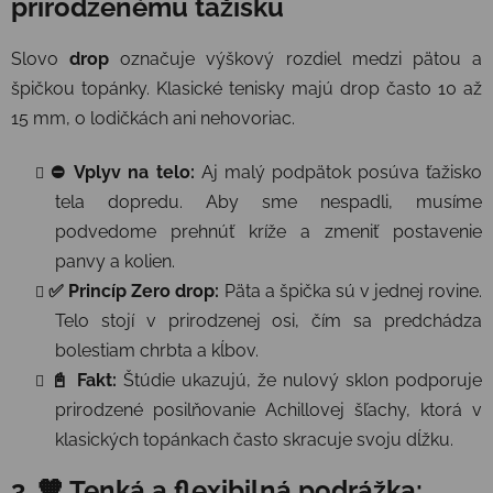
prirodzenému ťažisku
Slovo
drop
označuje výškový rozdiel medzi pätou a
špičkou topánky. Klasické tenisky majú drop často 10 až
15 mm, o lodičkách ani nehovoriac.
⛔ Vplyv na telo:
Aj malý podpätok posúva ťažisko
tela dopredu. Aby sme nespadli, musíme
podvedome prehnúť kríže a zmeniť postavenie
panvy a kolien.
✅ Princíp Zero drop:
Päta a špička sú v jednej rovine.
Telo stojí v prirodzenej osi, čím sa predchádza
bolestiam chrbta a kĺbov.
📓 Fakt:
Štúdie ukazujú, že nulový sklon podporuje
prirodzené posilňovanie Achillovej šľachy, ktorá v
klasických topánkach často skracuje svoju dĺžku.
3. 🧡 Tenká a flexibilná podrážka: