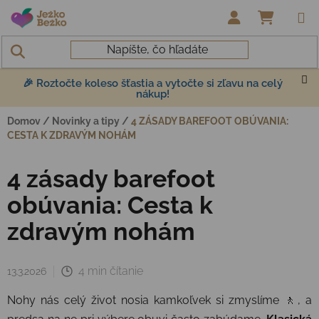
Prejsť na obsah
NÁKUP
🎉 Roztočte koleso šťastia a vytočte si zľavu na celý
nákup!
Domov
/
Novinky a tipy
/
4 ZÁSADY BAREFOOT OBÚVANIA:
CESTA K ZDRAVÝM NOHÁM
4 zásady barefoot
obúvania: Cesta k
zdravým nohám
4 min čítanie
13.3.2026
Nohy nás celý život nosia kamkoľvek si zmyslíme 🚶, a