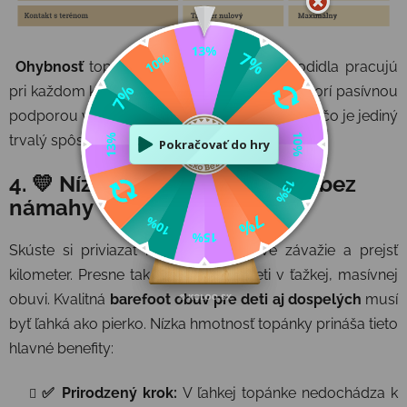
Ohybnosť
topánky zaručuje, že svaly chodidla pracujú
pri každom kroku. 💡 Klenba chodidla sa netvorí pasívnou
podporou v topánke, ale
aktívnym pohybom
, čo je jediný
trvalý spôsob, ako predísť plochým nohám.
4. 💛 Nízka hmotnosť: Chôdza bez
námahy
Skúste si priviazať k nohám polkilové závažie a prejsť
kilometer. Presne tak sa cítia malé deti v ťažkej, masívnej
obuvi. Kvalitná
barefoot obuv pre deti aj dospelých
musí
byť ľahká ako pierko. Nízka hmotnosť topánky prináša tieto
hlavné benefity:
✅ Prirodzený krok:
V ľahkej topánke nedochádza k