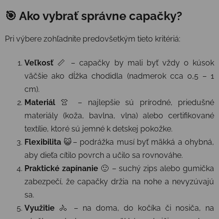
🎯 Ako vybrať správne capačky?
Pri výbere zohľadnite predovšetkým tieto kritériá:
Veľkosť
📏 – capačky by mali byť vždy o kúsok
väčšie ako dĺžka chodidla (nadmerok cca 0,5 – 1
cm).
Materiál
👚 – najlepšie sú prírodné, priedušné
materiály (koža, bavlna, vlna) alebo certifikované
textílie, ktoré sú jemné k detskej pokožke.
Flexibilita
😺– podrážka musí byť mäkká a ohybná,
aby dieťa cítilo povrch a učilo sa rovnováhe.
Praktické zapínanie
🙂 – suchý zips alebo gumička
zabezpečí, že capačky držia na nohe a nevyzúvajú
sa.
Využitie
🚴 – na doma, do kočíka či nosiča, na