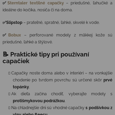
✅
Sterntaler textilné capačky
– priedušné, ľahučké a
ideálne do kočíka, nosiča či na doma.
✅Slipstop
– prateľné, spratné, ľahké, skvelé k vode.
✅
Bobux
– perforované modely z mäkkej kože sú
priedušné, ľahké a štýlové.
📝 Praktické tipy pri používaní
capačiek
Capačky noste doma alebo v interiéri – na vonkajšie
chodenie po tvrdom povrchu sú určené skôr
prvé
topánky
.
Ak dieťa začína chodiť, vyberajte modely s
protišmykovou podrážkou
.
Na chladnejšie dni sú vhodné capačky
s podšívkou z
vlny alebo fleecu
.