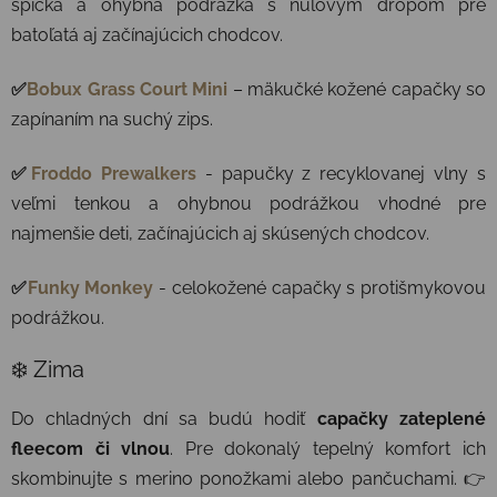
špička a ohybná podrážka s nulovým dropom pre
batoľatá aj začínajúcich chodcov.
✅
Bobux Grass Court Mini
– mäkučké kožené capačky so
zapínaním na suchý zips.
✅
Froddo Prewalkers
- papučky z recyklovanej vlny s
veľmi tenkou a ohybnou podrážkou vhodné pre
najmenšie deti, začínajúcich aj skúsených chodcov.
✅
Funky Monkey
- celokožené capačky s protišmykovou
podrážkou.
❄️ Zima
Do chladných dní sa budú hodiť
capačky zateplené
fleecom či vlnou
. Pre dokonalý tepelný komfort ich
skombinujte s merino ponožkami alebo pančuchami. 👉