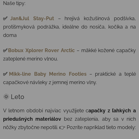
Naše tipy:
✅
Jan&Jul Stay-Put
–
hrejivá kožušinová podšívka,
protišmyková podrážka, ideálne do nosiča, kočíka a na
doma
✅
Bobux Xplorer Rover Arctic
– mäkké kožené capačky
zateplené merino vlnou.
✅
Mikk-line Baby Merino Footies
– praktické a teplé
capačkové návleky z jemnej merino vlny.
🌞 Leto
V letnom období najviac využijete c
apačky z ľahkých a
priedušných materiálov
bez zateplenia, aby sa v nich
nôžky zbytočne nepotili. 👉 Pozrite napríklad tieto modely: