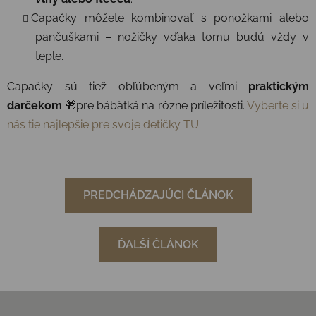
Capačky môžete kombinovať s ponožkami alebo
pančuškami – nožičky vďaka tomu budú vždy v
teple.
Capačky sú tiež obľúbeným a veľmi
praktickým
darčekom
🎁pre bábätká na rôzne príležitosti.
Vyberte si u
nás tie najlepšie pre svoje detičky TU:
PREDCHÁDZAJÚCI ČLÁNOK
ĎALŠÍ ČLÁNOK
Zápätie