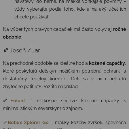
návštevy, do herne, na mäkké vonkajšie povrchy –
vždy vyberajte podľa toho, kde a na aký účel ich
chcete používať.
Na výber tých pravých capačiek má často vplyv aj
ročné
obdobie
:
🍂 Jeseň / Jar
Na prechodné obdobie sa ideálne hodia
kožené capačky
,
ktoré poskytujú detským nožičkám potrebnú ochranu a
dostatočný tepelný komfort. Deti sa v nich nebudú
zbytočne potiť. 👉 Pozrite napríklad:
✅
Enfant
– rozkošné štýlové kožené capačky s
minimalistickým severským dizajnom.
✅
Bobux Xplorer Go
– mäkký kožený zvršok, spevnená