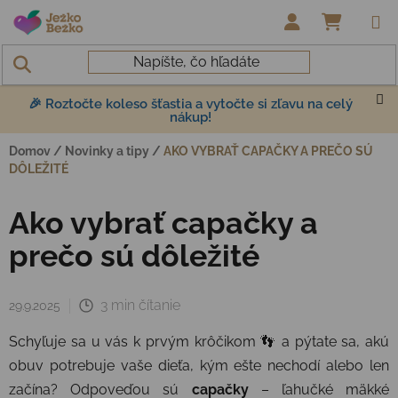
Prejsť na obsah
NÁKUP
🎉 Roztočte koleso šťastia a vytočte si zľavu na celý
nákup!
Domov
/
Novinky a tipy
/
AKO VYBRAŤ CAPAČKY A PREČO SÚ
DÔLEŽITÉ
Ako vybrať capačky a
prečo sú dôležité
3 min čítanie
29.9.2025
Schyľuje sa u vás k prvým krôčikom 👣 a pýtate sa, akú
obuv potrebuje vaše dieťa, kým ešte nechodí alebo len
začína?
Odpoveďou sú
capačky
– ľahučké mäkké