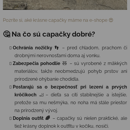
Pozrite si, aké krásne capačky máme na e-shope 😍
🤔 Na čo sú capačky dobré?
Ochránia nožičky
👣 – pred chladom, prachom či
drobnými nerovnosťami doma aj vonku.
Zabezpečia pohodlie
🧸 – sú vyrobené z mäkkých
materiálov, takže neobmedzujú pohyb prstov ani
prirodzené ohýbanie chodidla.
Postarajú sa o bezpečnosť pri lezení a prvých
krôčikoch
🦶– dieťa sa cíti stabilnejšie a istejšie,
pretože sa mu nešmýka, no noha má stále priestor
na prirodzený vývoj.
Doplnia outfit 🌈
– capačky sú nielen praktické, ale
tiež krásny doplnok k outfitu v kočíku, nosiči.