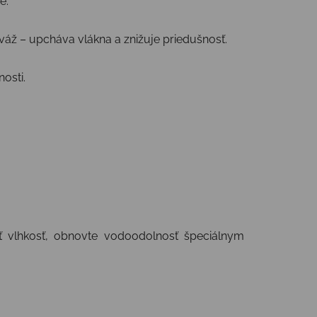
e.
váž – upcháva vlákna a znižuje priedušnosť.
osti.
ť vlhkosť, obnovte vodoodolnosť špeciálnym