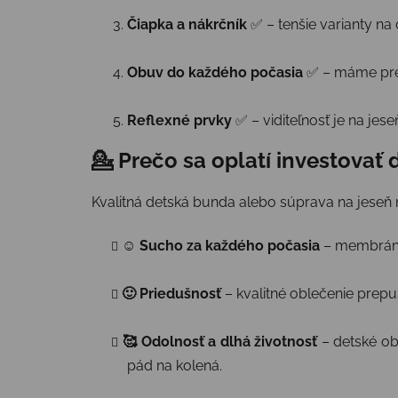
Čiapka a nákrčník
✅ – tenšie varianty na 
Obuv do každého počasia
✅ – máme pre 
Reflexné prvky
✅ – viditeľnosť je na jes
💁 Prečo sa oplatí investovať
Kvalitná detská bunda alebo súprava na jeseň m
☺️ Sucho za každého počasia
– membráno
🙂 Priedušnosť
– kvalitné oblečenie prepus
🥰 Odolnosť a dlhá životnosť
– detské ob
pád na kolená.