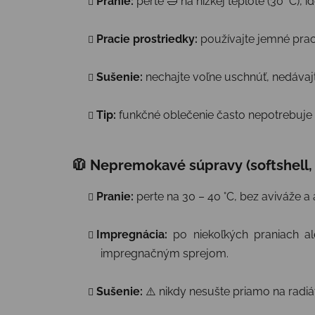
Pranie:
perte 🛁 na nízkej teplote (30 °C)
Pracie prostriedky:
používajte jemné praci
Sušenie:
nechajte voľne uschnúť, nedávajte
Tip:
funkčné oblečenie často nepotrebuje p
🧥 Nepremokavé súpravy (softshell,
Pranie:
perte na 30 – 40 °C, bez aviváže a
Impregnácia:
po niekoľkých praniach al
impregnačným sprejom.
Sušenie:
⚠️ nikdy nesušte priamo na radiá