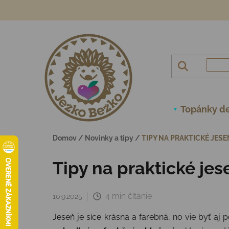
Prejsť na obsah
Topánky de
Domov
/
Novinky a tipy
/
TIPY NA PRAKTICKÉ JESE
Tipy na praktické jes
4 min čítanie
10.9.2025
Jeseň je síce krásna a farebná, no vie byť aj 