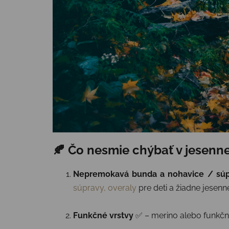
🍂 Čo nesmie chýbať v jesenn
Nepremokavá bunda a nohavice / súp
súpravy, overaly
pre deti a žiadne jesen
Funkčné vrstvy
✅ – merino alebo funkčné