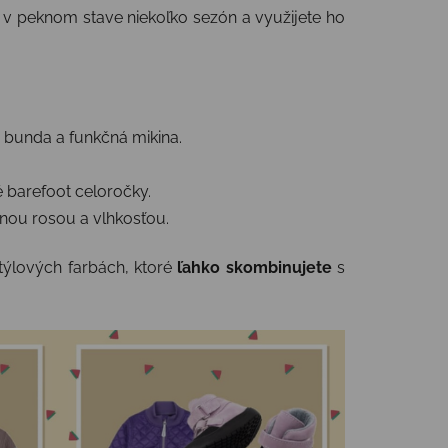
í v peknom stave niekoľko sezón a využijete ho
 bunda a funkčná mikina.
é barefoot celoročky.
nnou rosou a vlhkosťou.
týlových farbách, ktoré
ľahko skombinujete
s