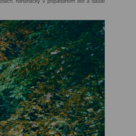
užiach, naháňačky v popadanom lístí a ďalšie