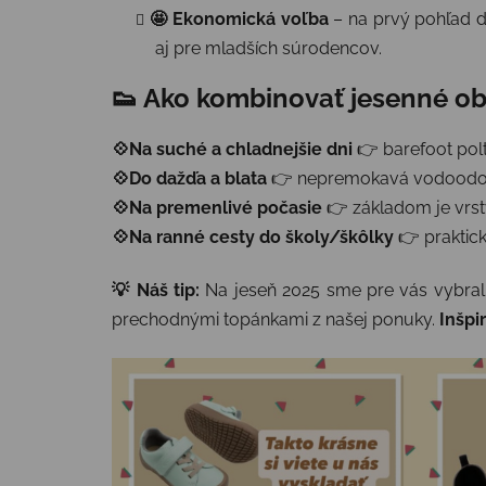
🤩 Ekonomická voľba
– na prvý pohľad dr
aj pre mladších súrodencov.
👟 Ako kombinovať jesenné ob
💠Na suché a chladnejšie dni
👉 barefoot pol
💠Do dažďa a blata
👉 nepremokavá vodoodoln
💠Na premenlivé počasie
👉 základom je vrstv
💠Na ranné cesty do školy/škôlky
👉 praktick
💡 Náš tip:
Na jeseň 2025 sme pre vás vybral
prechodnými topánkami z našej ponuky.
Inšpi