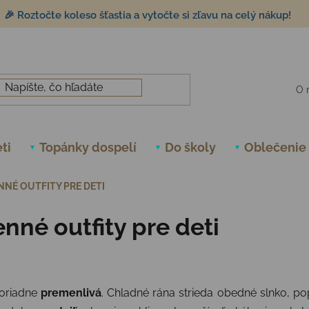
🎉 Roztočte koleso šťastia a vytočte si zľavu na celý nákup!
O 
ti
Topánky dospelí
Do školy
Oblečenie
NNÉ OUTFITY PRE DETI
enné outfity pre deti
poriadne
premenlivá
. Chladné rána strieda obedné slnko, p