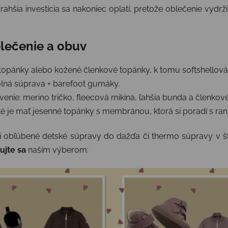
ahšia investícia sa nakoniec oplatí, pretože oblečenie vydrž
lečenie a obuv
topánky alebo kožené členkové topánky, k tomu softshellová
á súprava + barefoot gumáky.
enie: merino tričko, fleecová mikina, ľahšia bunda a členkov
é je mať jesenné topánky s membránou, ktorá si poradí s ra
i obľúbené detské súpravy do dažďa či thermo súpravy v š
rujte sa
naším výberom: