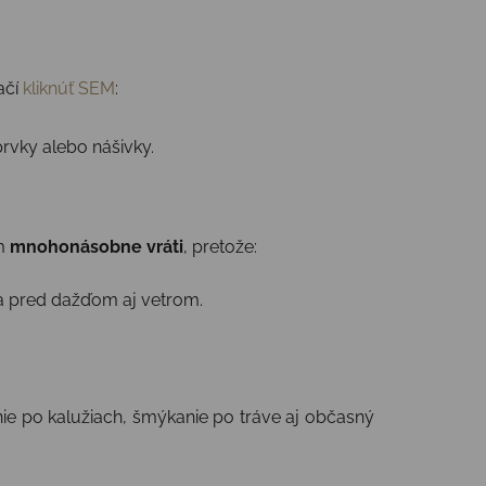
ačí
kliknúť SEM
:
prvky alebo nášivky.
ám
mnohonásobne vráti
, pretože:
a pred dažďom aj vetrom.
ie po kalužiach, šmýkanie po tráve aj občasný