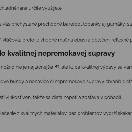
chladné rána určite využijete.
vás prichystané prechodné barefoot topánky aj gumáky, st
eň kľúčová, preto je vhodné mať na obuvi a oblečení reflexné 
 do kvalitnej nepremokavej súpravy
ožno nie je najlacnejšia 💸, ale kúpa kvalitnej výbavy sa v
vé bundy a nohavice či nepremokavé súpravy chránia dieť
tí vlhkosť von, takže sa dieťa nepotí a zostáva v pohodlí.
lečenie z kvalitných materiálov bez problémov vydrží skákan