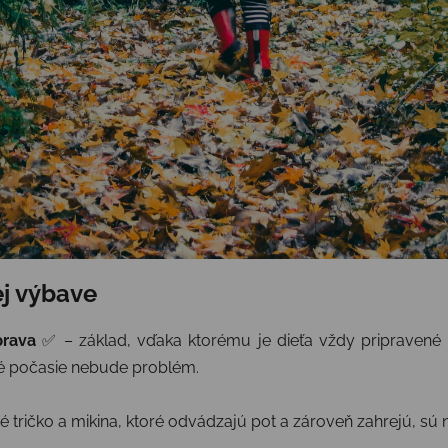
ej výbave
rava
✅ – základ, vďaka ktorému je dieťa vždy pripravené n
né počasie nebude problém.
 tričko a mikina, ktoré odvádzajú pot a zároveň zahrejú, sú 