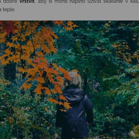
dá dobre
vrstviť
, aby si mohli naplno užívať skákanie v kal
 teple.