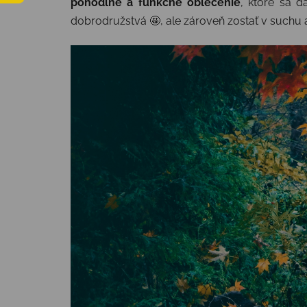
pohodlné a funkčné oblečenie
, ktoré sa 
dobrodružstvá 🤩, ale zároveň zostať v suchu a