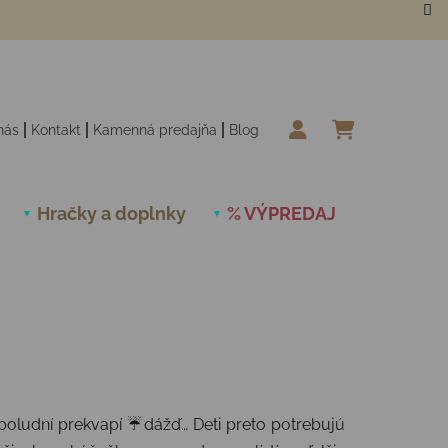
nás
Kontakt
Kamenná predajňa
Blog
NÁKUPN
Hračky a doplnky
% VÝPREDAJ
Novinky
opoludní prekvapí ☔dážď… Deti preto potrebujú