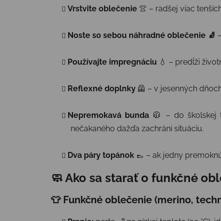
Vrstvite oblečenie
👚 – radšej viac tenší
Noste so sebou náhradné oblečenie 🧦
–
Používajte impregnáciu
💧 – predĺži živo
Reflexné doplnky
🦺 – v jesenných dňoch 
Nepremokavá bunda
🧥 – do školskej t
nečakaného dažďa zachráni situáciu.
Dva páry topánok
👞 – ak jedny premoknú
🧼 Ako sa starať o funkčné o
👕 Funkčné oblečenie (merino, techn