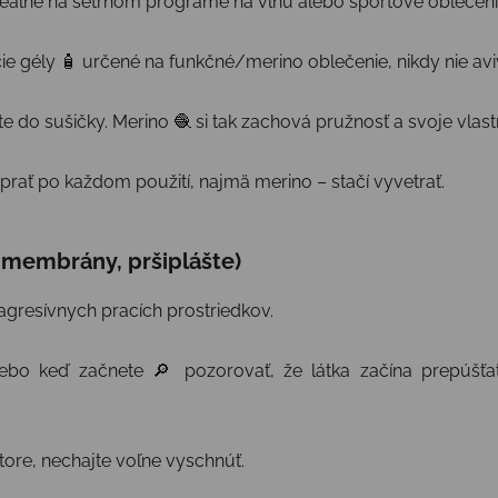
, ideálne na šetrnom programe na vlnu alebo športové oblečeni
e gély 🧴 určené na funkčné/merino oblečenie, nikdy nie avi
 do sušičky. Merino 🧶 si tak zachová pružnosť a svoje vlastn
rať po každom použití, najmä merino – stačí vyvetrať.
 membrány, pršiplášte)
 agresívnych pracích prostriedkov.
ebo keď začnete 🔎 pozorovať, že látka začína prepúšťa
tore, nechajte voľne vyschnúť.