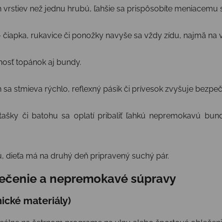
ch vrstiev než jednu hrubú, ľahšie sa prispôsobíte meniacemu 
 čiapka, rukavice či ponožky navyše sa vždy zídu, najmä na v
tnosť topánok aj bundy.
sa stmieva rýchlo, reflexný pásik či prívesok zvyšuje bezpeč
ašky či batohu sa oplatí pribaliť ľahkú nepremokavú bun
, dieťa má na druhý deň pripravený suchý pár.
blečenie a nepremokavé súpravy
ické materiály)