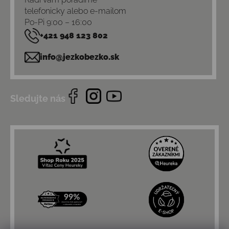
telefonicky alebo e-mailom
Po-Pi 9:00 – 16:00
+421 948 123 802
info@jezkobezko.sk
Sledujte nás