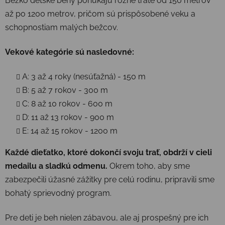
Bežko detské behy ponúkajú rôzne trate od 150 metrov
až po 1200 metrov, pričom sú prispôsobené veku a
schopnostiam malých bežcov.
Vekové kategórie sú nasledovné:
A: 3 až 4 roky (nesúťažná) - 150 m
B: 5 až 7 rokov - 300 m
C: 8 až 10 rokov - 600 m
D: 11 až 13 rokov - 900 m
E: 14 až 15 rokov - 1200 m
Každé dieťatko, ktoré dokončí svoju trať, obdrží v cieli
medailu a sladkú odmenu.
Okrem toho, aby sme
zabezpečili úžasné zážitky pre celú rodinu, pripravili sme
bohatý sprievodný program.
Pre deti je beh nielen zábavou, ale aj prospešný pre ich