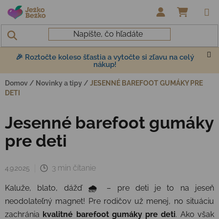
Prejsť na obsah
NÁKUP
🎉 Roztočte koleso šťastia a vytočte si zľavu na celý
nákup!
Domov
/
Novinky a tipy
/
JESENNÉ BAREFOOT GUMÁKY PRE
DETI
Jesenné barefoot gumáky
pre deti
3 min čítanie
4.9.2025
Kaluže, blato, dážď
🌧️
– pre deti je to na jeseň
neodolateľný magnet! Pre rodičov už menej, no situáciu
zachránia
kvalitné barefoot gumáky pre deti
. Ako však