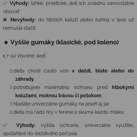
✅
Výhody:
ľahké, praktické, deti ich zvládnu samostatne
obúvať
❌
Nevýhody:
do hlbších kaluží alebo bahna v lese už
nemusia stačiť
🔹 Vyššie gumáky (klasické, pod koleno)
👉 sú vhodné, keď:
dieťa chodí často von
v daždi, blate alebo do
záhrady
potrebujete maximálnu ochranu pred
hlbokými
kalužami, mokrou trávou či potokom
hľadáte univerzálne gumáky na jeseň aj jar
dieťa má rado hry v teréne a skúma každú mláku
✅
Výhody:
vyššia ochrana, univerzálne využitie,
spoľahlivé do daždivého počasia