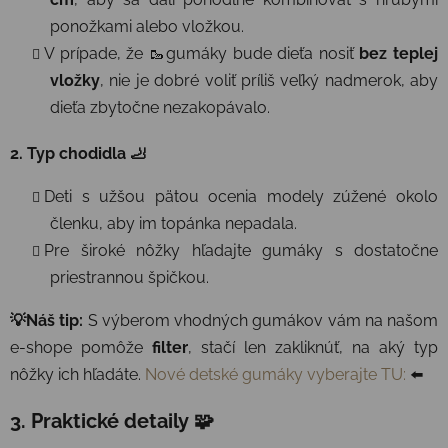
ponožkami alebo vložkou.
V prípade, že 🥾gumáky bude dieťa nosiť
bez teplej
vložky
, nie je dobré voliť príliš veľký nadmerok, aby
dieťa zbytočne nezakopávalo.
2. Typ chodidla 🦶
Deti s užšou pätou ocenia modely zúžené okolo
členku, aby im topánka nepadala.
Pre široké nôžky hľadajte gumáky s dostatočne
priestrannou špičkou.
💡Náš tip:
S výberom vhodných gumákov vám na našom
e-shope pomôže
filter
, stačí len zakliknúť, na aký typ
nôžky ich hľadáte.
Nové detské gumáky vyberajte TU:
⬅️
3. Praktické detaily 🧩