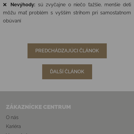
❌
Nevýhody:
sú zvyčajne o niečo ťažšie, menšie deti
môžu mať problém s vyšším strihom pri samostatnom
obúvaní
PREDCHÁDZAJÚCI ČLÁNOK
ĎALŠÍ ČLÁNOK
Zápätie
ZÁKAZNÍCKE CENTRUM
O nás
Kariéra