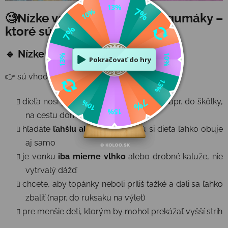
🧐Nízke vs. vysoké barefoot gumáky –
ktoré sú lepšie?
🔹 Nízke gumáky
👉 sú vhodné, keď:
dieťa nosí gumáky
len príležitostne
(napr. do škôlky,
na cestu domov)
hľadáte
ľahšiu alternatívu
, ktorú si dieťa ľahko obuje
aj samo
je vonku
iba mierne vlhko
alebo drobné kaluže, nie
vytrvalý dážď
chcete, aby topánky neboli príliš ťažké a dali sa ľahko
zbaliť (napr. do ruksaku na výlet)
pre menšie deti, ktorým by mohol prekážať vyšší strih