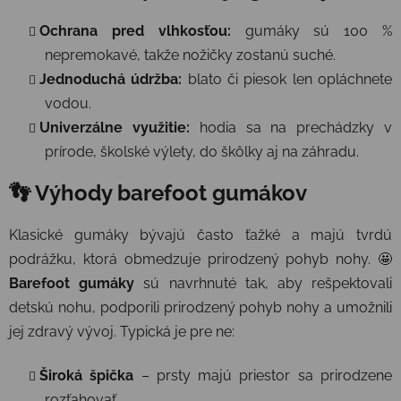
Ochrana pred vlhkosťou:
gumáky sú 100 %
nepremokavé, takže nožičky zostanú suché.
Jednoduchá údržba:
blato či piesok len opláchnete
vodou.
Univerzálne využitie:
hodia sa na prechádzky v
prírode, školské výlety, do škôlky aj na záhradu.
👣 Výhody barefoot gumákov
Klasické gumáky bývajú často ťažké a majú tvrdú
podrážku, ktorá obmedzuje prirodzený pohyb nohy. 🤩
Barefoot gumáky
sú navrhnuté tak, aby rešpektovali
detskú nohu,
podporili prirodzený pohyb nohy
a umožnili
jej zdravý vývoj. Typická je pre ne:
Široká špička
– prsty majú priestor sa prirodzene
rozťahovať.