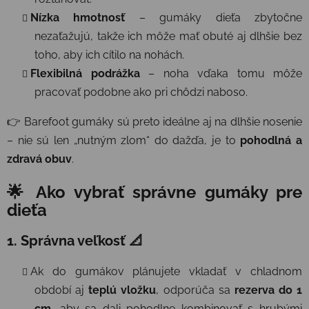
Nízka hmotnosť
– gumáky dieťa zbytočne
nezaťažujú, takže ich môže mať obuté aj dlhšie bez
toho, aby ich cítilo na nohách.
Flexibilná podrážka
– noha vďaka tomu môže
pracovať podobne ako pri chôdzi naboso.
👉 Barefoot gumáky sú preto ideálne aj na dlhšie nosenie
– nie sú len „nutným zlom“ do dažďa, je to
pohodlná a
zdravá obuv
.
🌟 Ako vybrať správne gumáky pre
dieťa
1. Správna veľkosť 📐
Ak do gumákov plánujete vkladať v chladnom
období aj
teplú vložku
, odporúča sa
rezerva do 1
cm
, aby sa dali pohodlne kombinovať s hrubými