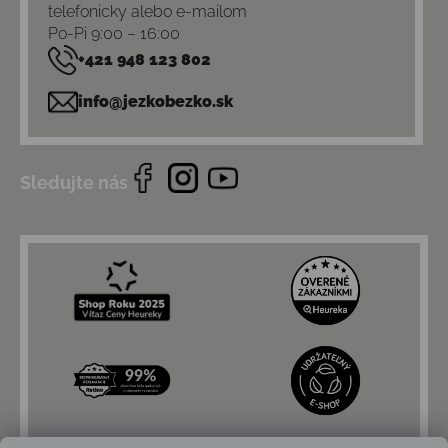
telefonicky alebo e-mailom
Po-Pi 9:00 – 16:00
+421 948 123 802
info@jezkobezko.sk
Sledujte nás