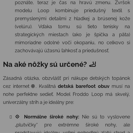
poznáte, teraz je čas na hravú zmenu. Zvršok
modelu Loop kombinuje priedušný textil s
premyslenými detailmi z hladkej a brúsenej kože
(velúru). Vďaka tomu sú tieto tenisky na
strategických miestach (ako je špička a päta)
mimoriadne odolné voči okopaniu, no celkovo si
zachovávajú úžasnú ľahkosť a priedušnosť.
Na aké nôžky sú určené? 🦶
Zásadná otázka, obzvlášť pri nákupe detských topánok
cez internet 🌐. Kvalitná
detská barefoot obuv
musí na
nohe perfektne sedieť. Model Froddo Loop má skvelý,
univerzálny strih a je ideálny pre:
💠 Normálne široké nohy:
Nie sú to vyslovene
„plutvičky“ pre extrémne široké nohy, ale
predstavujú ideálny, veľmi pohodlný zlatý stred a