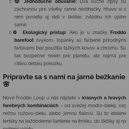
🧒 Jednoduché obúvanie:
Dva suché zipsy sú
záchranou pre všetky ranné nestíhačky. Hravo si s
nimi poradia aj deti v škôlke, zvládnu ich úplne
samé.
♻️ Ekologický prístup:
Ako je u značky
Froddo
barefoot
zvykom, topánky sú farbené prírodnými
farbivami bez použitia ťažkých kovov a chrómu. Sú
tak bezpečné nielen pre planétu, ale najmä pre
citlivú detskú pokožku.
Pripravte sa s nami na jarné bežkanie
🌸
Nové Froddo Loop u nás nájdete v
krásnych a hravých
farebných kombináciách
– od sviežej modro-bielej, cez
nežnú ružovo-bielu, alebo jemnú fialovú. Sú to ideálne
tenisky na každodenné šantenie na ihrisku, do škôlky aj na
rodinné výlety.