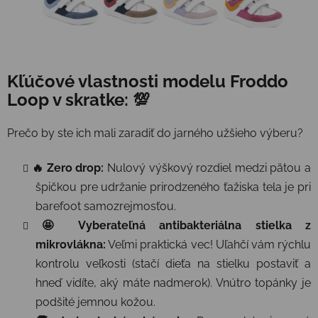
Kľúčové vlastnosti modelu Froddo
Loop v skratke: 💯
Prečo by ste ich mali zaradiť do jarného užšieho výberu?
🔥 Zero drop:
Nulový výškový rozdiel medzi pätou a
špičkou pre udržanie prirodzeného ťažiska tela je pri
barefoot samozrejmosťou.
🤩 Vyberateľná antibakteriálna stielka z
mikrovlákna:
Veľmi praktická vec! Uľahčí vám rýchlu
kontrolu veľkosti (stačí dieťa na stielku postaviť a
hneď vidíte, aký máte nadmerok). Vnútro topánky je
podšité jemnou kožou.