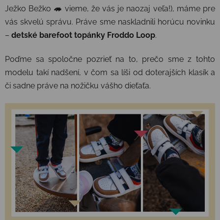
Ježko Bežko
🦔
vieme, že vás je naozaj veľa!), máme pre
vás skvelú správu. Práve sme naskladnili horúcu novinku
–
detské barefoot topánky Froddo Loop
.
Poďme sa spoločne pozrieť na to, prečo sme z tohto
modelu takí nadšení, v čom sa líši od doterajších klasík a
či sadne práve na nožičku vášho dieťaťa.