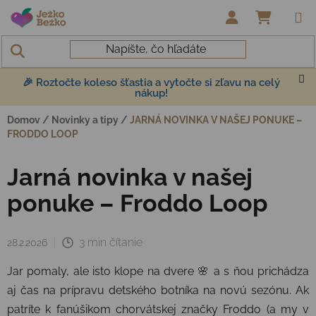
Prejsť na obsah
NÁKUP
🎉 Roztočte koleso šťastia a vytočte si zľavu na celý
nákup!
Domov
/
Novinky a tipy
/
JARNÁ NOVINKA V NAŠEJ PONUKE –
FRODDO LOOP
Jarná novinka v našej
ponuke – Froddo Loop
3 min čítanie
28.2.2026
Jar pomaly, ale isto klope na dvere 🌸 a s ňou prichádza
aj čas na prípravu detského botníka na novú sezónu. Ak
patríte k fanúšikom chorvátskej značky Froddo (a my v