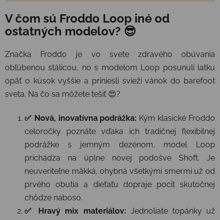
V čom sú Froddo Loop iné od
ostatných modelov? 😎
Značka Froddo je vo svete zdravého obúvania
obľúbenou stálicou, no s modelom Loop posunuli latku
opäť o kúsok vyššie a priniesli svieži vánok do barefoot
sveta. Na čo sa môžete tešiť 😍?
✅ Nová, inovatívna podrážka:
Kým klasické Froddo
celoročky poznáte vďaka ich tradičnej flexibilnej
podrážke s jemným dezénom, model Loop
prichádza na úplne novej podošve Shoft. Je
neuveriteľne mäkká, ohybná všetkými smermi už od
prvého obutia a dieťaťu dopraje pocit skutočnej
chôdze naboso.
✅ Hravý mix materiálov:
Jednoliate topánky už