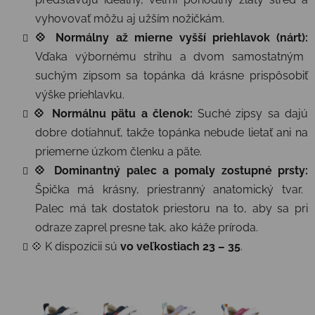
vyhovovať môžu aj užším nožičkám.
💠 Normálny až mierne vyšší priehlavok (nárt):
Vďaka výbornému strihu a dvom samostatným
suchým zipsom sa topánka dá krásne prispôsobiť
výške priehlavku.
💠 Normálnu pätu a členok:
Suché zipsy sa dajú
dobre dotiahnuť, takže topánka nebude lietať ani na
priemerne úzkom členku a päte.
💠 Dominantný palec a pomaly zostupné prsty:
Špička má krásny, priestranný anatomický tvar.
Palec má tak dostatok priestoru na to, aby sa pri
odraze zaprel presne tak, ako káže príroda.
💠 K dispozícii sú
vo veľkostiach 23 – 35
.