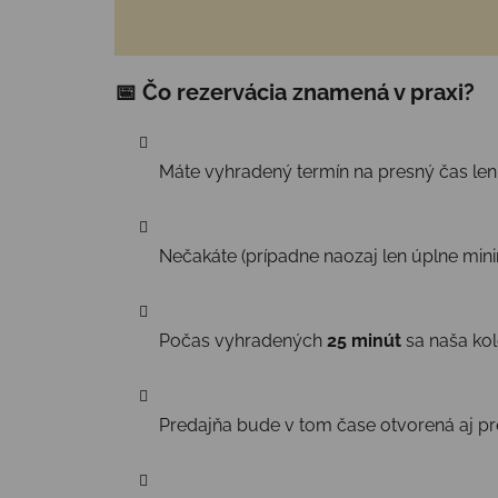
📅 Čo rezervácia znamená v praxi?
Máte vyhradený termín na presný čas len
Nečakáte (prípadne naozaj len úplne mini
Počas vyhradených
25
minút
sa naša ko
Predajňa bude v tom čase otvorená aj pre