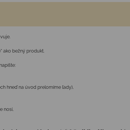
vuje.
te“ ako bežný produkt.
apíšte:
ech hneď na úvod prelomíme ľady),
e nosí,