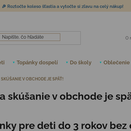
🎉 Roztočte koleso šťastia a vytočte si zľavu na celý nákup!
O 
ti
Topánky dospelí
Do školy
Oblečenie
SKÚŠANIE V OBCHODE JE SPÄŤ!
 skúšanie v obchode je spä
nky pre deti do 3 rokov bez 