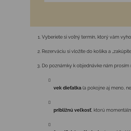
Vyberiete si voľný termín, ktorý vám vyho
Rezerváciu si vložíte do košíka a „zakúpi
Do poznámky k objednávke nám prosím n
vek dieťatka
(a pokojne aj meno, n
približnú veľkosť
, ktorú momentáln