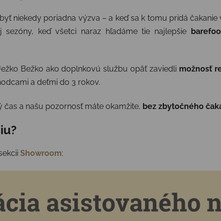
yť niekedy poriadna výzva – a keď sa k tomu pridá čakanie 
sezóny, keď všetci naraz hľadáme tie najlepšie
barefoo
 Ježko Bežko ako doplnkovú službu opäť zaviedli
možnosť re
hodcami a deťmi do 3 rokov.
tý čas a našu pozornosť máte okamžite,
bez zbytočného čak
ciu?
sekcii
Showroom
: