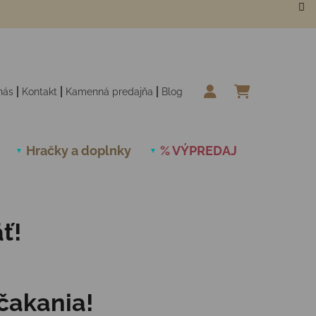
nás
Kontakt
Kamenná predajňa
Blog
NÁKUPN
Hračky a doplnky
% VÝPREDAJ
Novinky
ť!
čakania!