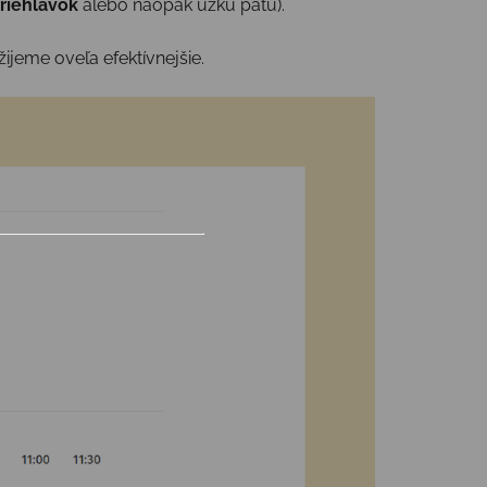
riehlavok
alebo naopak úzku pätu).
jeme oveľa efektívnejšie.