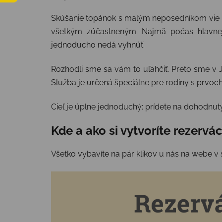
Skúšanie topánok s malým neposedníkom vie b
všetkým zúčastneným. Najmä počas hlavnej 
jednoducho nedá vyhnúť.
Rozhodli sme sa vám to uľahčiť. Preto sme v
Služba je určená špeciálne pre rodiny s prvoc
Cieľ je úplne jednoduchý: prídete na dohodnu
Kde a ako si vytvoríte rezervá
Všetko vybavíte na pár klikov u nás na webe v 