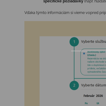
špecifické požiadavky
(napr. hľadá
Vďaka týmto informáciám si vieme vopred pri