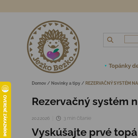
Prejsť na obsah
Topánky de
Domov
/
Novinky a tipy
/
REZERVAČNÝ SYSTÉM NA 
Rezervačný systém na
3 min čítanie
20.2.2026
Vyskúšajte prvé topá