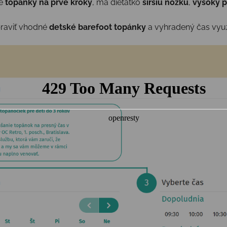
te
topánky na prvé kroky
, má dieťatko
širšiu nôžku
,
vysoký p
praviť vhodné
detské barefoot topánky
a vyhradený čas využi