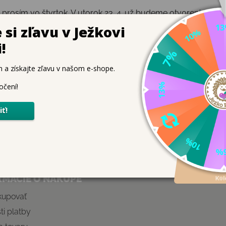
to prosím vo štvrtok. V utorok 23. 4. už budeme otvorení norm
PREDCHÁDZAJÚCI ČLÁNOK
ĎALŠÍ ČLÁNOK
RMÁCIE O NÁKUPE
kupovať
i platby