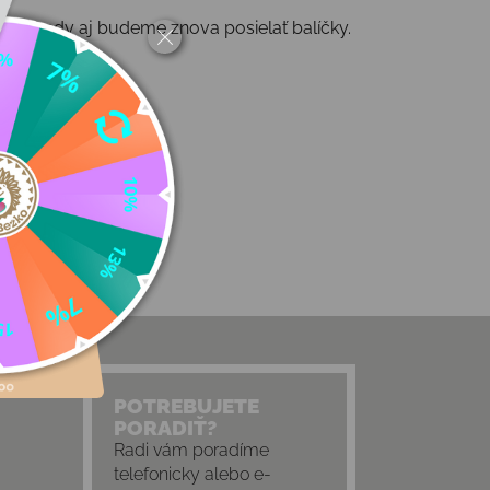
álne, kedy aj budeme znova posielať balíčky.
POTREBUJETE
PORADIŤ?
Radi vám poradíme
telefonicky alebo e-