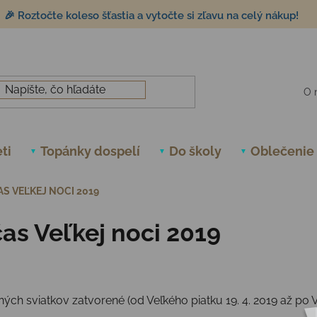
🎉 Roztočte koleso šťastia a vytočte si zľavu na celý nákup!
O 
ti
Topánky dospelí
Do školy
Oblečenie
S VEĽKEJ NOCI 2019
as Veľkej noci 2019
h sviatkov zatvorené (od Veľkého piatku 19. 4. 2019 až po V