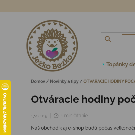
Prejsť na obsah
Topánky de
Domov
/
Novinky a tipy
/
OTVÁRACIE HODINY POČA
Otváracie hodiny poč
1 min čítanie
17.4.2019
Náš obchodík aj e-shop budú počas veľkonočnýc