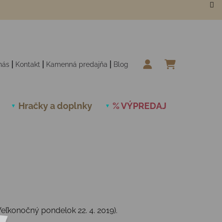
nás
Kontakt
Kamenná predajňa
Blog
NÁKUPN
Hračky a doplnky
% VÝPREDAJ
Novinky
eľkonočný pondelok 22. 4. 2019).