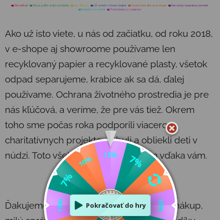
Ako už isto viete, u nás od začiatku, od roku 2018,
v e-shope aj showroome používame len
recyklovaný papier a recyklované plasty, všetok
odpad separujeme, krabice ak sa dá, ďalej
používame. Ochrana životného prostredia je pre
nás kľúčová, a veríme, že pre vás tiež. Okrem
toho sme počas roka podporili viacero
charitatívnych projektov, obuli a obliekli deti v
núdzi. Toto všetko môžeme robiť len vďaka vám.
Ďakujeme za Vašu priazeň, každý jeden nákup,