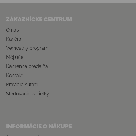
Zápätie
ZÁKAZNÍCKE CENTRUM
O nás
Kariéra
Vernostný program
Môj účet
Kamenná predajňa
Kontakt
Pravidlá súťaží
Sledovanie zásielky
INFORMÁCIE O NÁKUPE