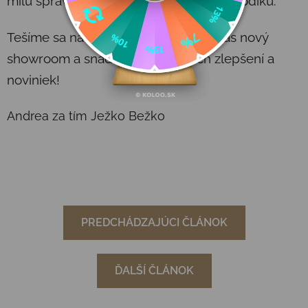
milú správu, či prehodené slovo v obchodíku.
Tešíme sa na ďalší rok s vami, čaká nás nový
showroom a snáď aj kopec ďalších zlepšení a
noviniek!
Andrea za tím Ježko Bežko
PREDCHÁDZAJÚCI ČLÁNOK
ĎALŠÍ ČLÁNOK