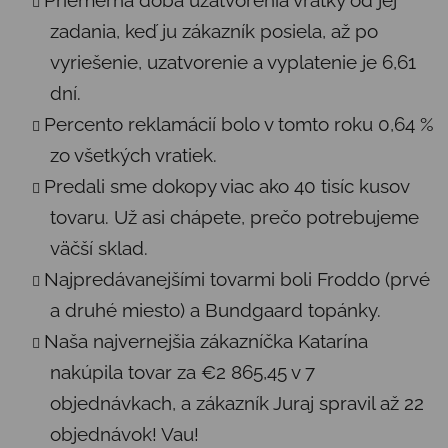
Priemerná doba uzatvorenia vratky od jej
zadania, keď ju zákazník posiela, až po
vyriešenie, uzatvorenie a vyplatenie je 6,61
dní.
Percento reklamácií bolo v tomto roku 0,64 %
zo všetkých vratiek.
Predali sme dokopy viac ako 40 tisíc kusov
tovaru. Už asi chápete, prečo potrebujeme
väčší sklad.
Najpredávanejšími tovarmi boli Froddo (prvé
a druhé miesto) a Bundgaard topánky.
Naša najvernejšia zákazníčka Katarína
nakúpila tovar za
€2 865,45 v 7
objednávkach, a zákazník Juraj spravil až 22
objednávok! Vau!