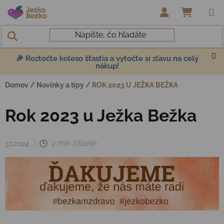
Prejsť na obsah
NÁKUP
🎉 Roztočte koleso šťastia a vytočte si zľavu na celý
nákup!
Domov
/
Novinky a tipy
/
ROK 2023 U JEŽKA BEŽKA
Rok 2023 u Ježka Bežka
2 min čítanie
3.1.2024