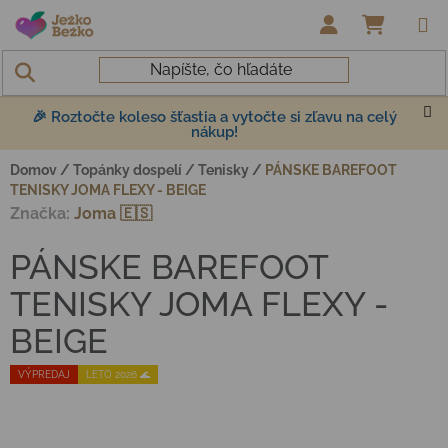
Prejsť na obsah
NÁKUP
🎉 Roztočte koleso šťastia a vytočte si zľavu na celý
nákup!
Domov
/
Topánky dospelí
/
Tenisky
/
PÁNSKE BAREFOOT
TENISKY JOMA FLEXY - BEIGE
Značka:
Joma 🇪🇸
PÁNSKE BAREFOOT
TENISKY JOMA FLEXY -
BEIGE
VÝPREDAJ
LETO 2026 🌊