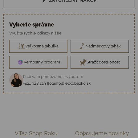
ZRÝCHLENÝ NÁKUP
Vyberte správne
Využite rýchle odkazy nižšie.
Veľkostná tabuľka
Nadmerkový ťahák
Vernostný program
Strážiť dostupnosť
Radi vám pomôžeme s výberom
+421 948 123 802
info@jezkobezko.sk
Víťaz Shop Roku
Objavujeme novinky