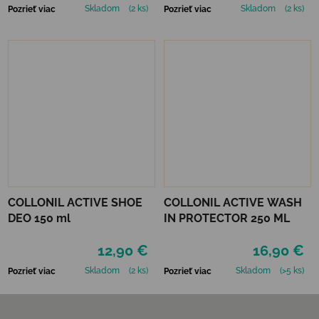
Skladom
(2 ks)
Skladom
(2 ks)
Pozrieť viac
Pozrieť viac
COLLONIL ACTIVE SHOE
COLLONIL ACTIVE WASH
DEO 150 ml
IN PROTECTOR 250 ML
12,90 €
16,90 €
Skladom
(2 ks)
Skladom
(>5 ks)
Pozrieť viac
Pozrieť viac
Zápätie