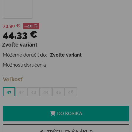
73,90 €
–40 %
44,33 €
Jednotková cena:
Zvoľte variant
Môžeme doručiť do:
Zvoľte variant
Možnosti doručenia
Veľkosť
41
42
43
44
45
46
DO KOŠÍKA