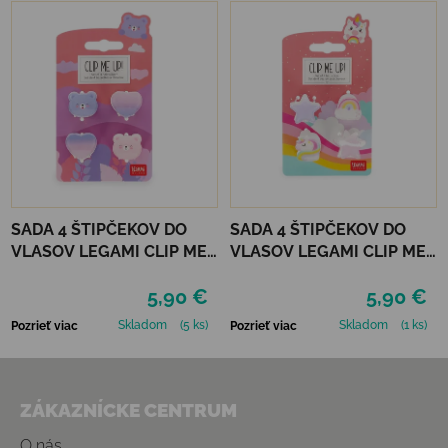
SADA 4 ŠTIPČEKOV DO
SADA 4 ŠTIPČEKOV DO
VLASOV LEGAMI CLIP ME
VLASOV LEGAMI CLIP ME
UP! - TEDDY
UP! - UNICORN
5,90 €
5,90 €
Skladom
(5 ks)
Skladom
(1 ks)
Pozrieť viac
Pozrieť viac
Zápätie
ZÁKAZNÍCKE CENTRUM
O nás