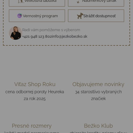
Veľkostná tabuľka
Nadmerkový ťahák
Vernostný program
Strážiť dostupnosť
Radi vám pomôžeme s výberom
+421 948 123 802
info@jezkobezko.sk
Víťaz Shop Roku
Objavujeme novinky
cena odbornej poroty Heureka
34 starostlivo vybraných
za rok 2025
značiek
Presné rozmery
Bežko Klub