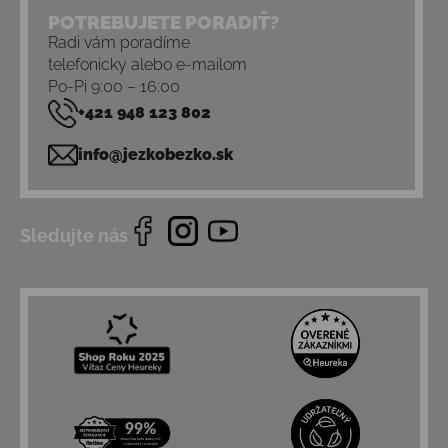
POTREBUJETE PORADIŤ?
Radi vám poradíme
telefonicky alebo e-mailom
Po-Pi 9:00 – 16:00
+421 948 123 802
info@jezkobezko.sk
Sledujte nás