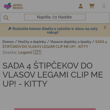
Prejsť na obsah
NÁKUP
🎉 Roztočte koleso šťastia a vytočte si zľavu na celý
nákup!
Domov
/
Hračky a doplnky
/
Vlasové doplnky a šperky
/
SADA 4
ŠTIPČEKOV DO VLASOV LEGAMI CLIP ME UP! - KITTY
Značka:
Legami 🇮🇹
SADA 4 ŠTIPČEKOV DO
VLASOV LEGAMI CLIP ME
UP! - KITTY