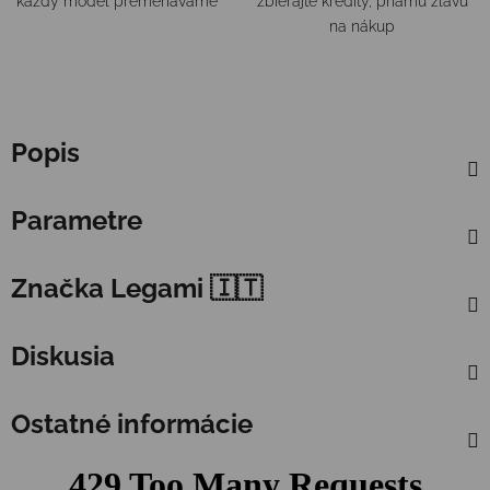
každý model premeriavame
zbierajte kredity, priamu zľavu
na nákup
Popis
Parametre
Značka
Legami 🇮🇹
Diskusia
Ostatné informácie