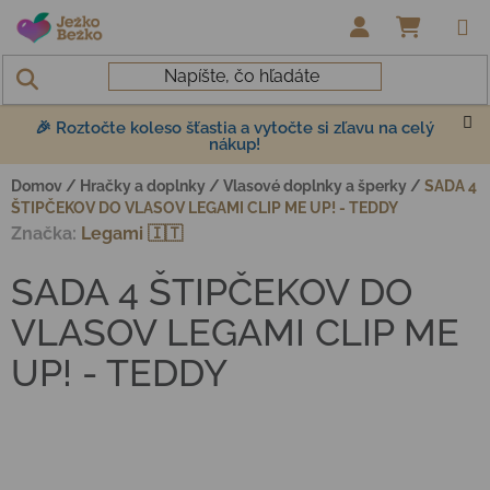
Prejsť na obsah
NÁKUP
🎉 Roztočte koleso šťastia a vytočte si zľavu na celý
nákup!
Domov
/
Hračky a doplnky
/
Vlasové doplnky a šperky
/
SADA 4
ŠTIPČEKOV DO VLASOV LEGAMI CLIP ME UP! - TEDDY
Značka:
Legami 🇮🇹
SADA 4 ŠTIPČEKOV DO
VLASOV LEGAMI CLIP ME
UP! - TEDDY