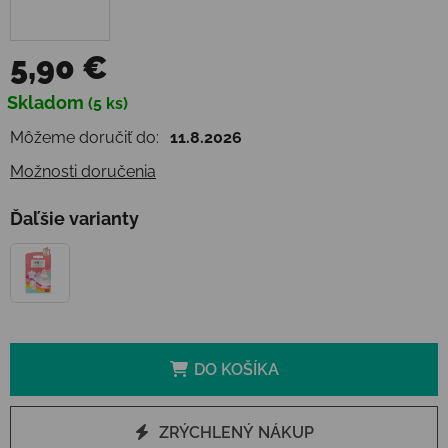
5,90 €
Jednotková cena:
Skladom
(5 ks)
Môžeme doručiť do:
11.8.2026
Možnosti doručenia
Ďaľšie varianty
DO KOŠÍKA
ZRÝCHLENÝ NÁKUP