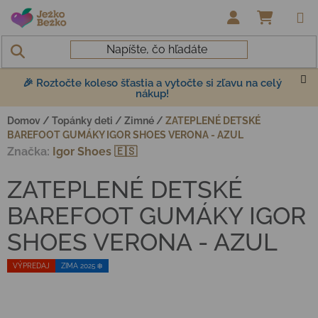
Prejsť na obsah
NÁKUP
🎉 Roztočte koleso šťastia a vytočte si zľavu na celý
nákup!
Domov
/
Topánky deti
/
Zimné
/
ZATEPLENÉ DETSKÉ
BAREFOOT GUMÁKY IGOR SHOES VERONA - AZUL
Značka:
Igor Shoes 🇪🇸
ZATEPLENÉ DETSKÉ
BAREFOOT GUMÁKY IGOR
SHOES VERONA - AZUL
VÝPREDAJ
ZIMA 2025 ❄️