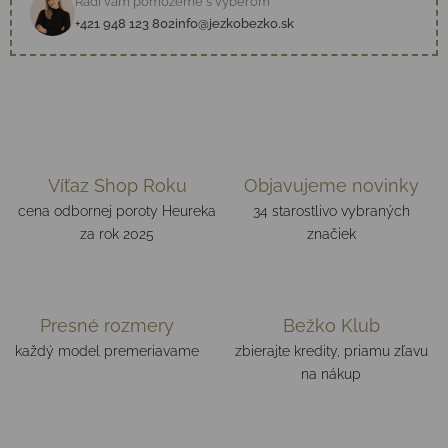
Radi vám pomôžeme s výberom
+421 948 123 802
info@jezkobezko.sk
Víťaz Shop Roku
Objavujeme novinky
cena odbornej poroty Heureka
34 starostlivo vybraných
za rok 2025
značiek
Presné rozmery
Bežko Klub
každý model premeriavame
zbierajte kredity, priamu zľavu
na nákup