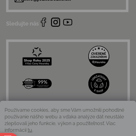
Sledujte nás
Používame cookies, aby sme Vám umožnili pohodlné
používanie nášho webu a vďaka analýze dát neustále
zlepšovali jeho funkcie, výkon a použiteľnosť. Viac
informácií
tu
.