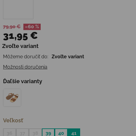
79,90 €
–60 %
31,95 €
Jednotková cena:
Zvoľte variant
Môžeme doručiť do:
Zvoľte variant
Možnosti doručenia
Ďaľšie varianty
Veľkosť
36
37
38
39
40
41