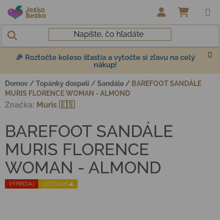
Prejsť na obsah
NÁKUP
🎉 Roztočte koleso šťastia a vytočte si zľavu na celý
nákup!
Domov
/
Topánky dospelí
/
Sandále
/
BAREFOOT SANDÁLE
MURIS FLORENCE WOMAN - ALMOND
Značka:
Muris 🇪🇸
BAREFOOT SANDÁLE
MURIS FLORENCE
WOMAN - ALMOND
VÝPREDAJ
LETO 2026 🌊