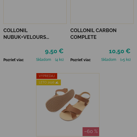
COLLONIL
COLLONIL CARBON
NUBUK+VELOURS
COMPLETE
STREDNE HNEDÝ
9,50 €
10,50 €
Skladom
(4 ks)
Skladom
(>5 ks)
Pozrieť viac
Pozrieť viac
VÝPREDAJ
LETO 2026 🌊
–60 %