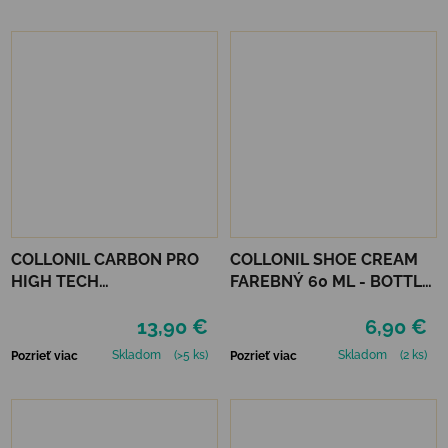
COLLONIL CARBON PRO
COLLONIL SHOE CREAM
HIGH TECH
FAREBNÝ 60 ML - BOTTLE
IMPREGNAČNÝ SPREJ 400
GREEN
13,90 €
6,90 €
ML
Skladom
(>5 ks)
Skladom
(2 ks)
Pozrieť viac
Pozrieť viac