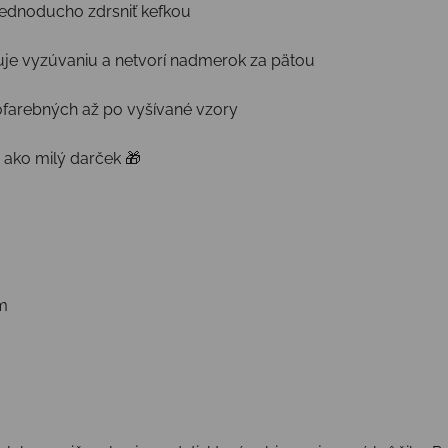
jednoducho zdrsniť kefkou
e vyzúvaniu a netvorí nadmerok za pätou
nofarebných až po vyšívané vzory
 ako milý darček 🎁
m