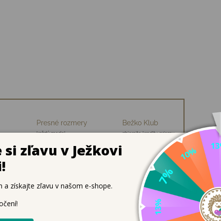
Presné rozmery
Bežko Klub
každý model
zbierajte kredity, priamu
ch
premeriavame
zľavu na nákup
ačky z jemnej kože
é neobmedzia prirodzený vývoj nôh? Funky Monkey Soft Quar