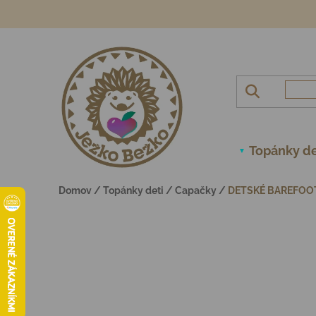
Prejsť na obsah
Topánky de
Domov
/
Topánky deti
/
Capačky
/
DETSKÉ BAREFOOT