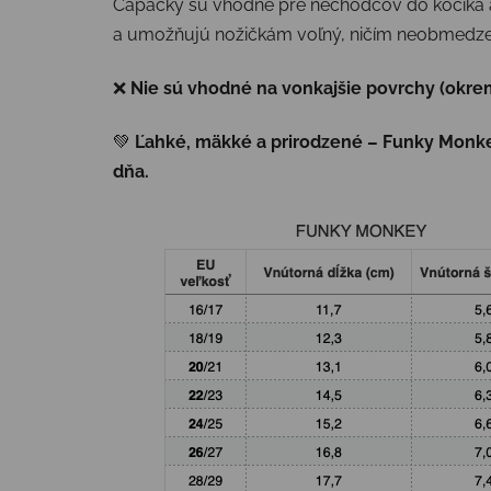
Capačky sú vhodné pre nechodcov do kočíka ale
a umožňujú nožičkám voľný, ničím neobmedze
❌
Nie sú vhodné na vonkajšie povrchy (okrem
💚
Ľahké, mäkké a prirodzené – Funky Monkey
dňa.