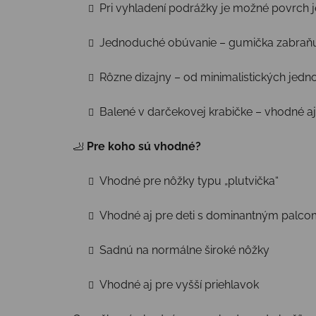
Pri vyhladení podrážky je možné povrch 
Jednoduché obúvanie – gumička zabraňuj
Rôzne dizajny – od minimalistických jed
Balené v darčekovej krabičke – vhodné aj
🦶
Pre koho sú vhodné?
Vhodné pre nôžky typu „plutvička“
Vhodné aj pre deti s dominantným palco
Sadnú na normálne široké nôžky
Vhodné aj pre vyšší priehlavok