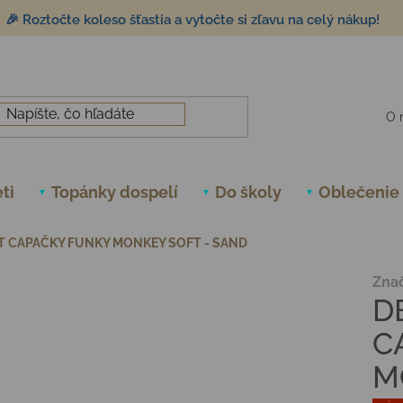
🎉 Roztočte koleso šťastia a vytočte si zľavu na celý nákup!
O 
ti
Topánky dospelí
Do školy
Oblečenie
 CAPAČKY FUNKY MONKEY SOFT - SAND
Zna
D
C
M