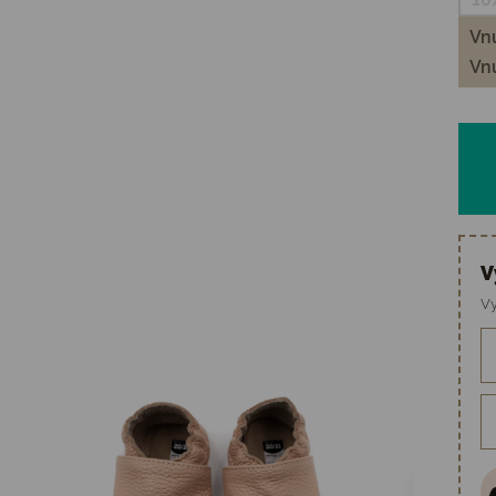
Vnú
Vnú
V
Vy