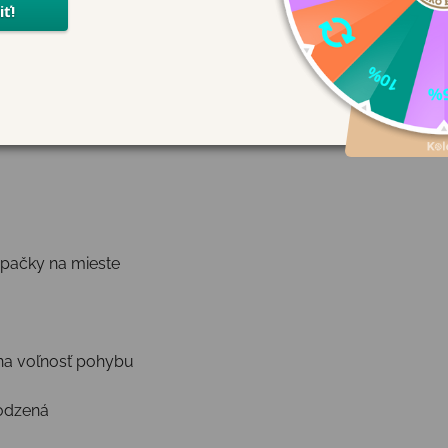
ne do kočíka, nosiča aj na prvé krôčiky doma či na trávičke.
apačky na mieste
na voľnosť pohybu
rodzená