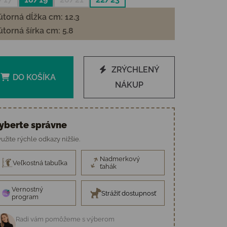
torná dĺžka cm: 12.3
torná šírka cm: 5.8
ZRÝCHLENÝ
DO KOŠÍKA
NÁKUP
yberte správne
užite rýchle odkazy nižšie.
Nadmerkový
Veľkostná tabuľka
ťahák
Vernostný
Strážiť dostupnosť
program
Radi vám pomôžeme s výberom