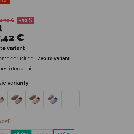
EDAJ
4,90 €
–30 %
d
,42 €
te variant
otková cena:
me doručiť do:
Zvoľte variant
osti doručenia
šie varianty
kosť
/17
18/19
20/21
22/23