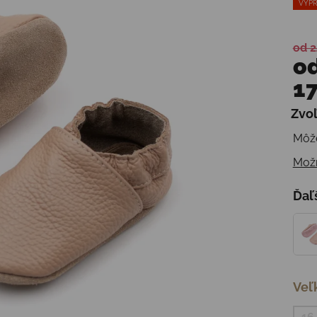
VÝPR
od 2
o
17
Zvoľ
Jedn
Môže
Možn
Ďaľ
Veľ
16