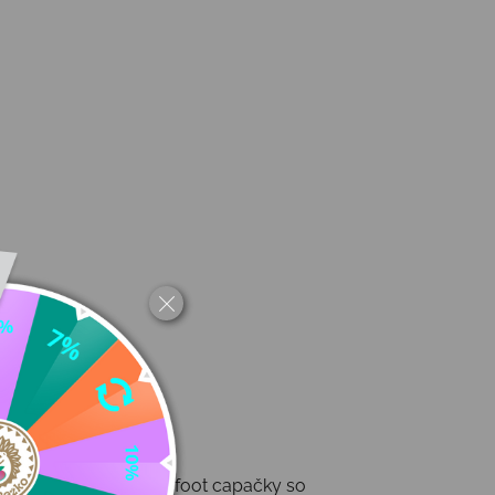
tz sú celokožené barefoot capačky so