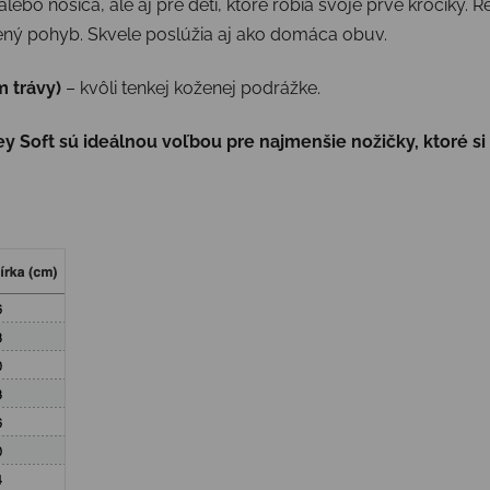
bo nosiča, ale aj pre deti, ktoré robia svoje prvé krôčiky. 
ný pohyb. Skvele poslúžia aj ako domáca obuv.
 trávy)
– kvôli tenkej koženej podrážke.
 Soft sú ideálnou voľbou pre najmenšie nožičky, ktoré si