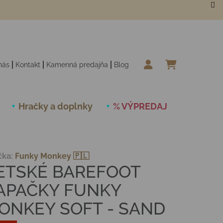
nás
Kontakt
Kamenná predajňa
Blog
NÁKUPN
Hračky a doplnky
% VÝPREDAJ
Novinky
čka:
Funky Monkey 🇵🇱
ETSKÉ BAREFOOT
APAČKY FUNKY
ONKEY SOFT - SAND