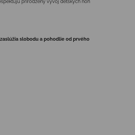
Rešpektujú prirodzený vývoj detských nôh
 zaslúžia slobodu a pohodlie od prvého