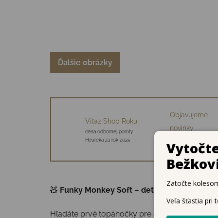
Ďalšie obrázky
Objavujeme
Víťaz Shop Roku
novinky
cena odbornej poroty
34 starostlivo vybraný
Heureka za rok 2025
značiek
🧸
Funky Monkey Soft – detské barefoot cap
Hľadáte prvé topánočky pre svoje dieťa, ktor