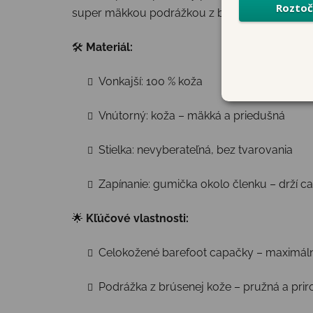
super mäkkou podrážkou z brúsenej kože. Ideál
🛠
Materiál:
Vonkajší: 100 % koža
Vnútorný: koža – mäkká a priedušná
Stielka: nevyberateľná, bez tvarovania
Zapínanie: gumička okolo členku – drží c
🌟
Kľúčové vlastnosti:
Celokožené barefoot capačky – maximál
Podrážka z brúsenej kože – pružná a pri