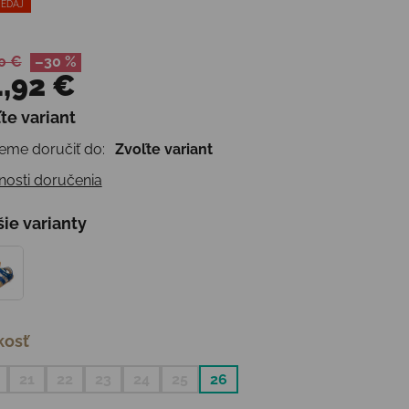
EDAJ
0 €
–30 %
,92 €
te variant
otková cena:
me doručiť do:
Zvoľte variant
osti doručenia
šie varianty
kosť
21
22
23
24
25
26