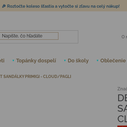
🎉 Roztočte koleso šťastia a vytočte si zľavu na celý nákup!
O 
ti
Topánky dospelí
Do školy
Oblečenie
 SANDÁLKY PRIMIGI - CLOUD/PAGLI
Zna
D
S
C