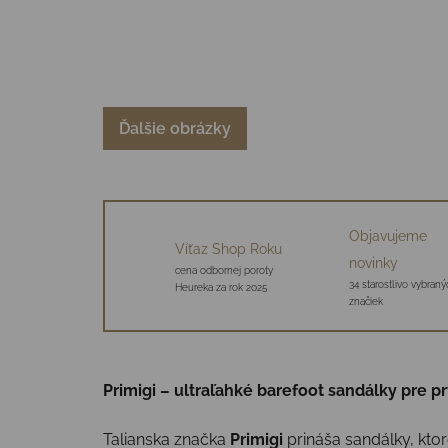
Ďalšie obrázky
Objavujeme
Víťaz Shop Roku
novinky
cena odbornej poroty
34 starostlivo vybraný
Heureka za rok 2025
značiek
Primigi – ultraľahké barefoot sandálky pre p
Talianska značka
Primigi
prináša sandálky, ktor