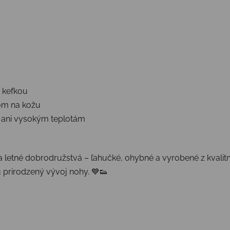
 kefkou
om na kožu
 ani vysokým teplotám
 letné dobrodružstvá – ľahučké, ohybné a vyrobené z kvalitn
 prirodzený vývoj nohy. 💙👟