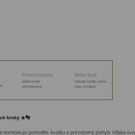
Presné rozmery
Bežko Klub
každý model
zbierajte kredity, priamu
ch
premeriavame
zľavu na nákup
rvé kroky ☀️👣
é kombinujú pohodlie, kvalitu a prirodzený pohyb. Vďaka svoje