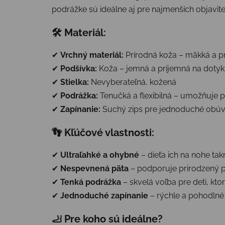
podrážke sú ideálne aj pre najmenších objaviteľ
🛠
Materiál:
✔
Vrchný materiál:
Prírodná koža – mäkká a p
✔
Podšívka:
Koža – jemná a príjemná na dotyk
✔
Stielka:
Nevyberateľná, kožená
✔
Podrážka:
Tenučká a flexibilná – umožňuje 
✔
Zapínanie:
Suchý zips pre jednoduché obúv
👣
Kľúčové vlastnosti:
✔
Ultraľahké a ohybné
– dieťa ich na nohe tak
✔
Nespevnená päta
– podporuje prirodzený p
✔
Tenká podrážka
– skvelá voľba pre deti, kto
✔
Jednoduché zapínanie
– rýchle a pohodln
🦶
Pre koho sú ideálne?