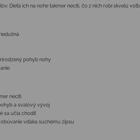
ov. Dieťa ich na nohe takmer necíti, čo z nich robí skvelú voľ
riedušná
prirodzený pohyb nohy
anie
mer necíti
ohyb a svalový vývoj
ré sa učia chodiť
é obúvanie vďaka suchému zipsu