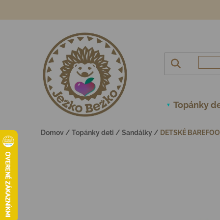
Prejsť na obsah
Topánky de
Domov
/
Topánky deti
/
Sandálky
/
DETSKÉ BAREFOOT