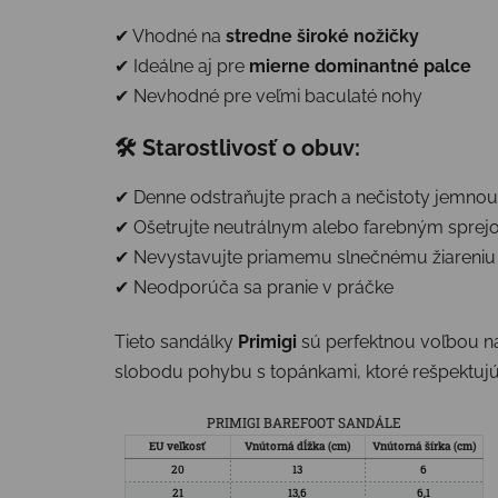
✔ Vhodné na
stredne široké nožičky
✔ Ideálne aj pre
mierne dominantné palce
✔ Nevhodné pre veľmi baculaté nohy
🛠
Starostlivosť o obuv:
✔ Denne odstraňujte prach a nečistoty jemnou
✔ Ošetrujte neutrálnym alebo farebným sprej
✔ Nevystavujte priamemu slnečnému žiareniu
✔ Neodporúča sa pranie v práčke
Tieto sandálky
Primigi
sú perfektnou voľbou na
slobodu pohybu s topánkami, ktoré rešpektujú