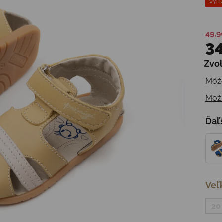
VÝPR
49,9
34
Zvoľ
Jedn
Môže
Možn
Ďaľ
Veľ
20