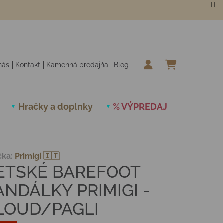
nás
Kontakt
Kamenná predajňa
Blog
NÁKUPN
Hračky a doplnky
% VÝPREDAJ
Novinky
čka:
Primigi 🇮🇹
ETSKÉ BAREFOOT
ANDÁLKY PRIMIGI -
LOUD/PAGLI