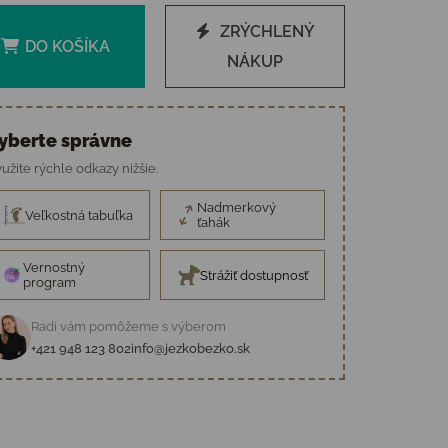
ZRÝCHLENÝ
DO KOŠÍKA
NÁKUP
yberte správne
užite rýchle odkazy nižšie.
Nadmerkový
Veľkostná tabuľka
ťahák
Vernostný
Strážiť dostupnosť
program
Radi vám pomôžeme s výberom
+421 948 123 802
info@jezkobezko.sk