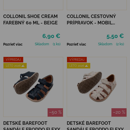
COLLONIL SHOE CREAM
COLLONIL CESTOVNÝ
FAREBNÝ 60 ML - BEIGE
PRÍPRAVOK - MOBIL
ČIERNY
6,90 €
5,50 €
Skladom
(1 ks)
Skladom
(2 ks)
Pozrieť viac
Pozrieť viac
VÝPREDAJ
VÝPREDAJ
LETO 2026 🌊
LETO 2026 🌊
–50 %
–20 %
DETSKÉ BAREFOOT
DETSKÉ BAREFOOT
SANDÁLE FRODDO FLEXY
SANDÁLE FRODDO FLEXY