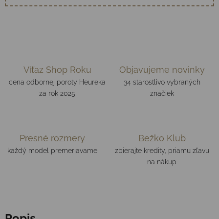
Víťaz Shop Roku
Objavujeme novinky
cena odbornej poroty Heureka
34 starostlivo vybraných
za rok 2025
značiek
Presné rozmery
Bežko Klub
každý model premeriavame
zbierajte kredity, priamu zľavu
na nákup
Popis