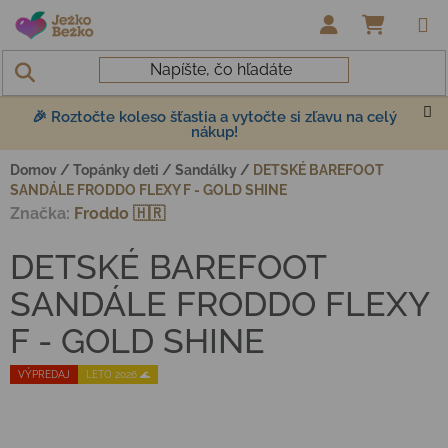
Prejsť na obsah
NÁKUP
🎉 Roztočte koleso šťastia a vytočte si zľavu na celý
nákup!
Domov
/
Topánky deti
/
Sandálky
/
DETSKÉ BAREFOOT
SANDÁLE FRODDO FLEXY F - GOLD SHINE
Značka:
Froddo 🇭🇷
DETSKÉ BAREFOOT
SANDÁLE FRODDO FLEXY
F - GOLD SHINE
VÝPREDAJ
LETO 2026 🌊