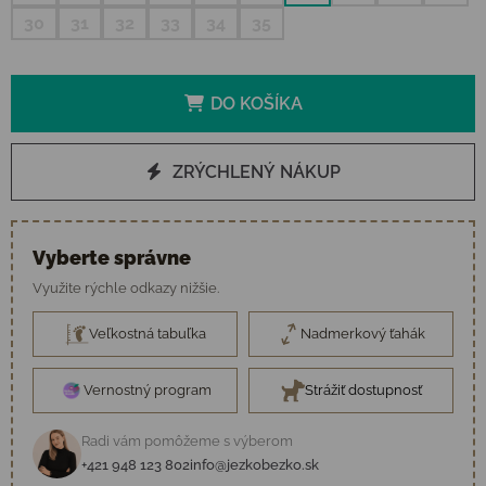
30
31
32
33
34
35
DO KOŠÍKA
ZRÝCHLENÝ NÁKUP
Vyberte správne
Využite rýchle odkazy nižšie.
Veľkostná tabuľka
Nadmerkový ťahák
Vernostný program
Strážiť dostupnosť
Radi vám pomôžeme s výberom
+421 948 123 802
info@jezkobezko.sk