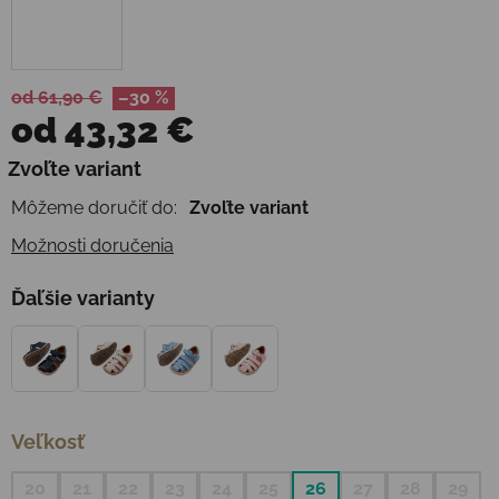
od 61,90 €
–30 %
od
43,32 €
Jednotková cena:
Zvoľte variant
Môžeme doručiť do:
Zvoľte variant
Možnosti doručenia
Ďaľšie varianty
Veľkosť
20
21
22
23
24
25
26
27
28
29