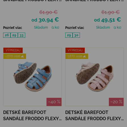
F - DARK BLUE
F - FLOWERS
61,90 €
61,90 €
30,94 €
49,51 €
od
od
Skladom
(1 ks)
Skladom
(1 ks)
Pozrieť viac
Pozrieť viac
26
29
33
29
30
VÝPREDAJ
VÝPREDAJ
LETO 2026 🌊
LETO 2026 🌊
–40 %
–20 %
DETSKÉ BAREFOOT
DETSKÉ BAREFOOT
SANDÁLE FRODDO FLEXY
SANDÁLE FRODDO FLEXY
F - JEANS
F - PINK SHINE