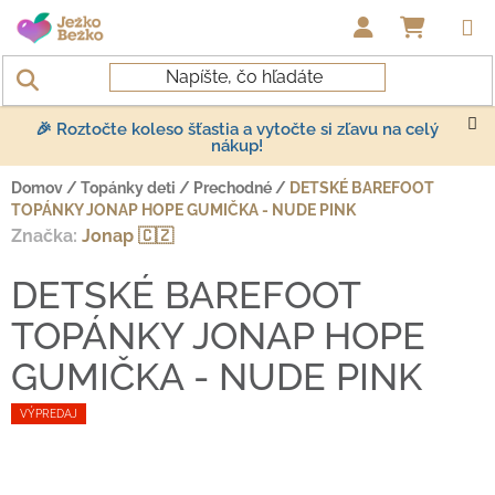
Prejsť na obsah
NÁKUP
🎉 Roztočte koleso šťastia a vytočte si zľavu na celý
nákup!
Domov
/
Topánky deti
/
Prechodné
/
DETSKÉ BAREFOOT
TOPÁNKY JONAP HOPE GUMIČKA - NUDE PINK
Značka:
Jonap 🇨🇿
DETSKÉ BAREFOOT
TOPÁNKY JONAP HOPE
GUMIČKA - NUDE PINK
VÝPREDAJ