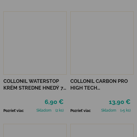
COLLONIL WATERSTOP
COLLONIL CARBON PRO
KRÉM STREDNE HNEDÝ 75
HIGH TECH
ml
IMPREGNAČNÝ SPREJ 400
6,90 €
13,90 €
ML
Skladom
(2 ks)
Skladom
(>5 ks)
Pozrieť viac
Pozrieť viac