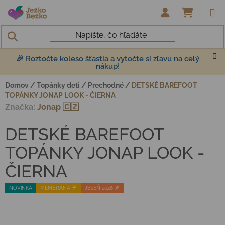
Prejsť na obsah
NÁKUP
🎉 Roztočte koleso šťastia a vytočte si zľavu na celý
nákup!
Domov
/
Topánky deti
/
Prechodné
/
DETSKÉ BAREFOOT
TOPÁNKY JONAP LOOK - ČIERNA
Značka:
Jonap 🇨🇿
DETSKÉ BAREFOOT
TOPÁNKY JONAP LOOK -
ČIERNA
NOVINKA
MEMBRÁNA ☔️
JESEŇ 2026 🍂