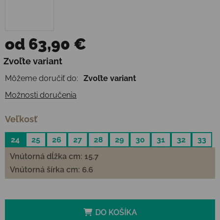
od
63,90 €
Jednotková cena:
Zvoľte variant
Môžeme doručiť do:
Zvoľte variant
Možnosti doručenia
Veľkosť
24
25
26
27
28
29
30
31
32
33
Vnútorná dĺžka cm: 15.7
Vnútorná šírka cm: 6.6
DO KOŠÍKA