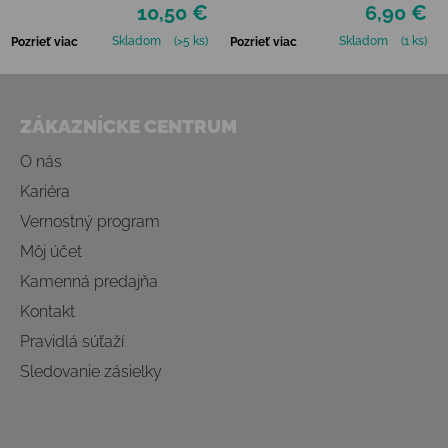
10,50 €
6,90 €
Skladom
(>5 ks)
Skladom
(1 ks)
Pozrieť viac
Pozrieť viac
Zápätie
ZÁKAZNÍCKE CENTRUM
O nás
Kariéra
Vernostný program
Môj účet
Kamenná predajňa
Kontakt
Pravidlá súťaží
Sledovanie zásielky