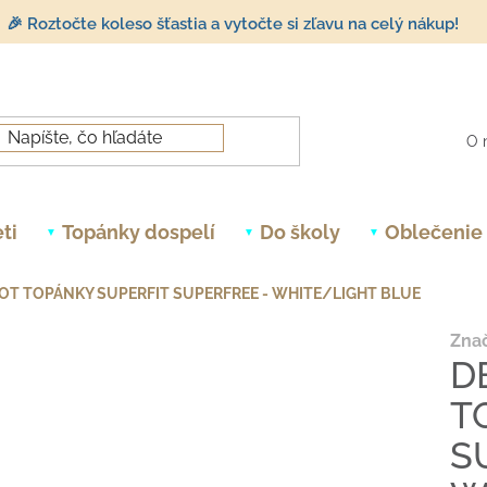
🎉 Roztočte koleso šťastia a vytočte si zľavu na celý nákup!
O 
ti
Topánky dospelí
Do školy
Oblečenie
OT TOPÁNKY SUPERFIT SUPERFREE - WHITE/LIGHT BLUE
Zna
D
T
S