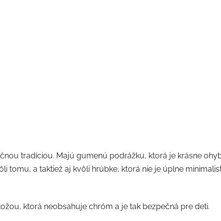
očnou tradíciou. Majú gumenú podrážku, ktorá je krásne ohy
li tomu, a taktiež aj kvôli hrúbke, ktorá nie je úplne minimali
ožou, ktorá neobsahuje chróm a je tak bezpečná pre deti.