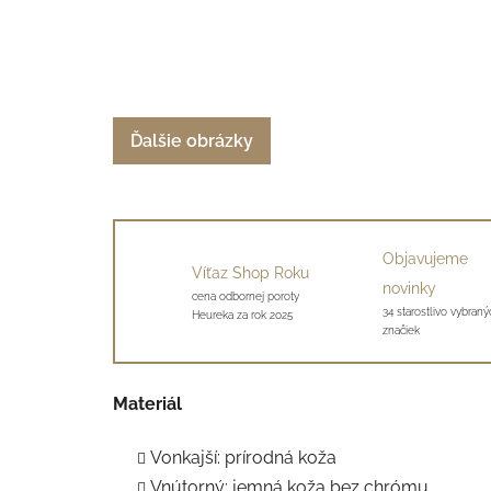
Ďalšie obrázky
Objavujeme
Víťaz Shop Roku
novinky
cena odbornej poroty
34 starostlivo vybraný
Heureka za rok 2025
značiek
Materiál
Vonkajší: prírodná koža
Vnútorný: jemná koža bez chrómu