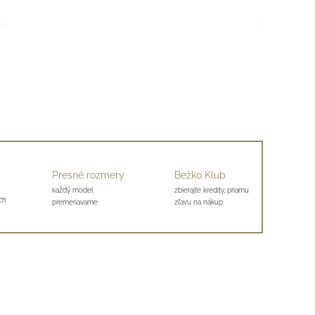
Presné rozmery
Bežko Klub
každý model
zbierajte kredity, priamu
ch
premeriavame
zľavu na nákup