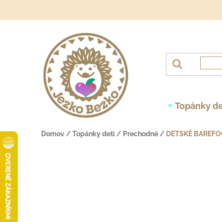
Prejsť na obsah
Topánky de
Domov
/
Topánky deti
/
Prechodné
/
DETSKÉ BAREFO