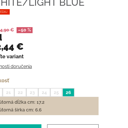
HITE/LIGHT BLUE
EDAJ
4,90 €
–50 %
d
,44 €
te variant
otková cena:
osti doručenia
kosť
21
22
23
24
25
26
torná dĺžka cm: 17.2
torná šírka cm: 6.6