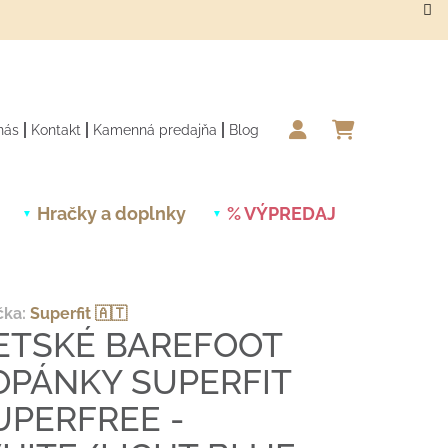
nás
Kontakt
Kamenná predajňa
Blog
NÁKUPN
Hračky a doplnky
% VÝPREDAJ
Novinky
čka:
Superfit 🇦🇹
ETSKÉ BAREFOOT
OPÁNKY SUPERFIT
UPERFREE -