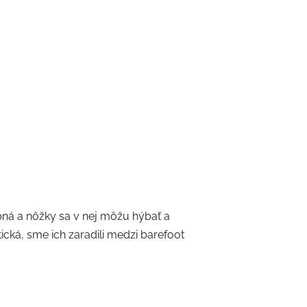
bná a nôžky sa v nej môžu hýbať a
stická, sme ich zaradili medzi barefoot