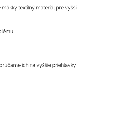
 mäkký textilný materiál pre vyšší
oblému.
orúčame ich na vyššie priehlavky.