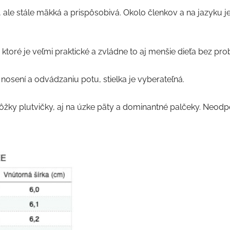
a, ale stále mäkká a prispôsobivá. Okolo členkov a na jazyku je
ktoré je veľmi praktické a zvládne to aj menšie dieťa bez pr
 nosení a odvádzaniu potu, stielka je vyberateľná.
ôžky plutvičky, aj na úzke päty a dominantné palčeky. Neodp