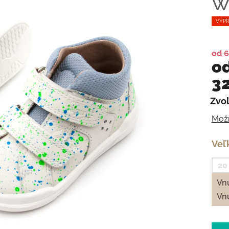
W
VÝPR
od 6
o
32
Zvoľ
Jedn
Možn
Veľ
20
Vnú
Vnú