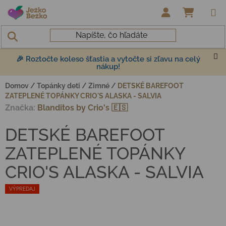
Prejsť na obsah
NÁKUP
🎉 Roztočte koleso šťastia a vytočte si zľavu na celý
nákup!
Domov
/
Topánky deti
/
Zimné
/
DETSKÉ BAREFOOT
ZATEPLENÉ TOPÁNKY CRIO'S ALASKA - SALVIA
Značka:
Blanditos by Crio's 🇪🇸
DETSKÉ BAREFOOT
ZATEPLENÉ TOPÁNKY
CRIO'S ALASKA - SALVIA
VÝPREDAJ