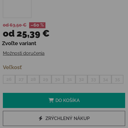
od 63,50 €
–60 %
od
25,39 €
Jednotková cena:
Zvoľte variant
Možnosti doručenia
Veľkosť
26
27
28
29
30
31
32
33
34
35
DO KOŠÍKA
ZRÝCHLENÝ NÁKUP