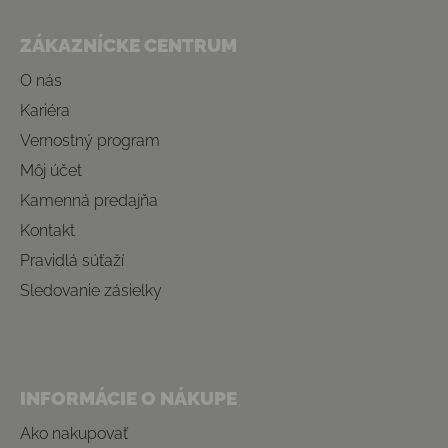
Zápätie
ZÁKAZNÍCKE CENTRUM
O nás
Kariéra
Vernostný program
Môj účet
Kamenná predajňa
Kontakt
Pravidlá súťaží
Sledovanie zásielky
INFORMÁCIE O NÁKUPE
Ako nakupovať