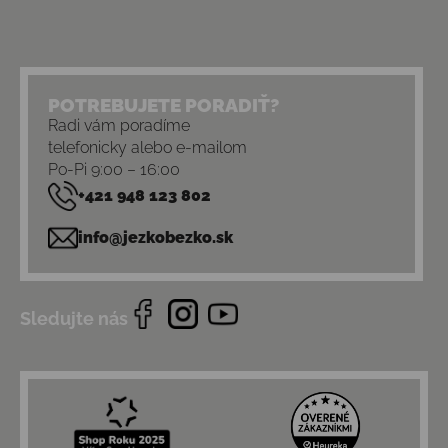
POTREBUJETE PORADIŤ?
Radi vám poradíme
telefonicky alebo e-mailom
Po-Pi 9:00 – 16:00
+421 948 123 802
info@jezkobezko.sk
Sledujte nás