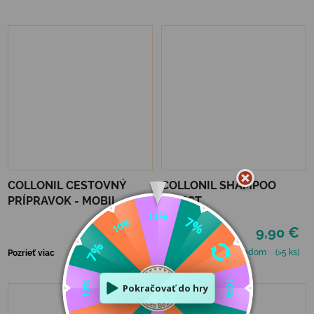
COLLONIL CESTOVNÝ
COLLONIL SHAMPOO
PRÍPRAVOK - MOBIL
DIRECT
ČIERNY
5,50 €
9,90 €
Skladom
(2 ks)
Skladom
(>5 ks)
Pozrieť viac
Pozrieť viac