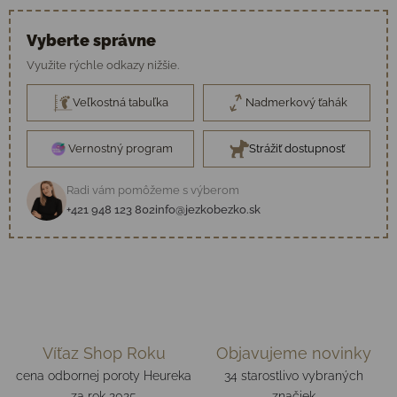
Vyberte správne
Využite rýchle odkazy nižšie.
Veľkostná tabuľka
Nadmerkový ťahák
Vernostný program
Strážiť dostupnosť
Radi vám pomôžeme s výberom
+421 948 123 802
info@jezkobezko.sk
Víťaz Shop Roku
Objavujeme novinky
cena odbornej poroty Heureka
34 starostlivo vybraných
za rok 2025
značiek