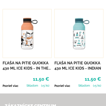
FĽAŠA NA PITIE QUOKKA
FĽAŠA NA PITIE QUOKKA
430 ML ICE KIDS - IN THE
430 ML ICE KIDS - INDIAN
WOODS
11,50 €
11,50 €
Skladom
(>5 ks)
Skladom
(>5 ks)
Pozrieť viac
Pozrieť viac
Zápätie
ZÁKAZNÍCKE CENTRUM