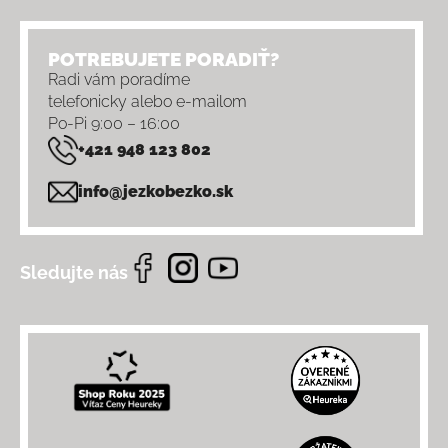
POTREBUJETE PORADIŤ?
Radi vám poradíme
telefonicky alebo e-mailom
Po-Pi 9:00 – 16:00
+421 948 123 802
info@jezkobezko.sk
Sledujte nás