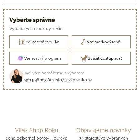
Vyberte správne
Využite rýchle odkazy nižšie.
Veľkostná tabuľka
Nadmerkový ťahák
Vernostný program
Strážiť dostupnosť
Radi vám pomôžeme s výberom
+421 948 123 802
info@jezkobezko.sk
Víťaz Shop Roku
Objavujeme novinky
cena odbornej poroty Heureka
34 starostlivo vybraných