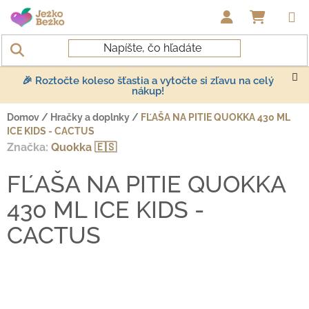
Prejsť na obsah
NÁKUP
🎉 Roztočte koleso šťastia a vytočte si zľavu na celý
nákup!
Domov
/
Hračky a doplnky
/
FĽAŠA NA PITIE QUOKKA 430 ML
ICE KIDS - CACTUS
Značka:
Quokka 🇪🇸
FĽAŠA NA PITIE QUOKKA
430 ML ICE KIDS -
CACTUS