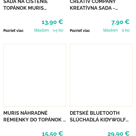
SADA NA ČISTENIE
CREATIV COMPANY
TOPÁNOK MURIS
KREATÍVNA SADA -
CLEANING KIT
VIANOČNÉ OZDOBY
13,90 €
7,90 €
PLSTENÉ
Skladom
(>5 ks)
Skladom
(1 ks)
Pozrieť viac
Pozrieť viac
MURIS NÁHRADNÉ
DETSKÉ BLUETOOTH
REMIENKY DO TOPÁNOK 3
SLÚCHADLÁ KIDYWOLF
PÁRY - OLIVE, PINK, SKY
KIDYEARS - MODRÉ
15,50 €
29,90 €