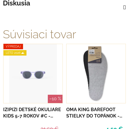
Diskusia
Súvisiaci tovar
VÝPREDAJ
LETO 2026 🌊
–10 %
IZIPIZI DETSKÉ OKULIARE
OMA KING BAREFOOT
KIDS 5-7 ROKOV #C -
STIELKY DO TOPÁNOK -
LAVENDER POLARIZED
FRESH
31,50 €