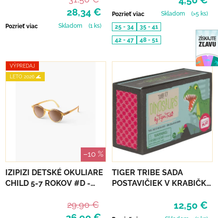
4,50 €
28,34 €
Skladom
(>5 ks)
Pozrieť viac
Skladom
(1 ks)
Pozrieť viac
25 - 34
35 - 41
42 - 47
48 - 51
VÝPREDAJ
LETO 2026 🌊
–10 %
IZIPIZI DETSKÉ OKULIARE
TIGER TRIBE SADA
CHILD 5-7 ROKOV #D -
POSTAVIČIEK V KRABIČKE
GOLDEN CANYON
- DINOSAURS
29,90 €
12,50 €
26,90 €