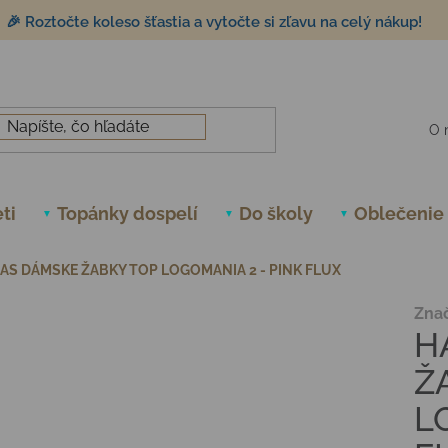
🎉 Roztočte koleso šťastia a vytočte si zľavu na celý nákup!
O 
ti
Topánky dospelí
Do školy
Oblečenie
AS DÁMSKE ŽABKY TOP LOGOMANIA 2 - PINK FLUX
Zna
H
Ž
L