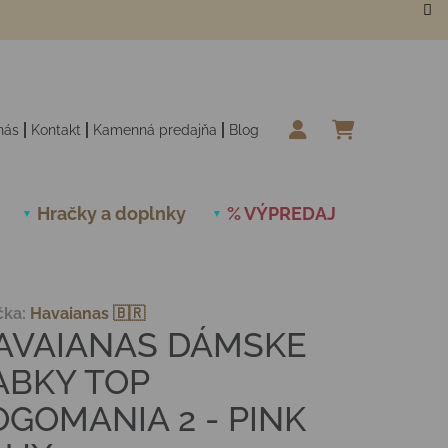
nás
Kontakt
Kamenná predajňa
Blog
NÁKUPN
Hračky a doplnky
% VÝPREDAJ
Novinky
čka:
Havaianas 🇧🇷
AVAIANAS DÁMSKE
ABKY TOP
OGOMANIA 2 - PINK