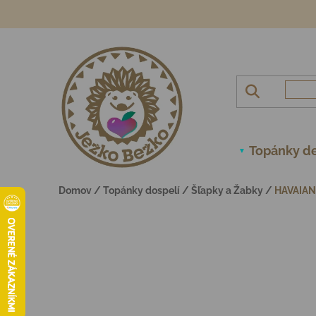
Prejsť na obsah
Topánky de
Domov
/
Topánky dospelí
/
Šľapky a Žabky
/
HAVAIAN