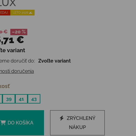
LUX
EDAJ
LETO 2026 🌊
0 €
–20 %
,71 €
te variant
otková cena:
me doručiť do:
Zvoľte variant
osti doručenia
kosť
39
41
43
ZRÝCHLENÝ
DO KOŠÍKA
NÁKUP