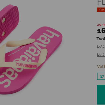
F
VÝPR
20,9
16
Zvoľ
Jedn
Môže
Možn
Veľ
37