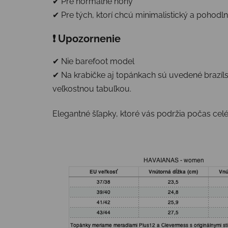
✔ Pre normálne nohy
✔ Pre tých, ktorí chcú minimalistický a pohodln
❗ Upozornenie
✔ Nie barefoot model
✔ Na krabičke aj topánkach sú uvedené brazíls
veľkostnou tabuľkou.
Elegantné šľapky, ktoré vás podržia počas celé