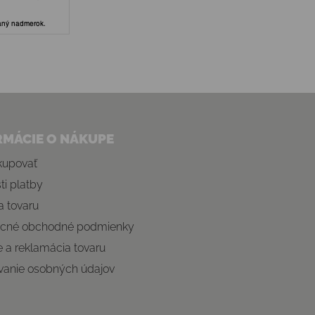
RMÁCIE O NÁKUPE
kupovať
i platby
 tovaru
cné obchodné podmienky
e a reklamácia tovaru
vanie osobných údajov