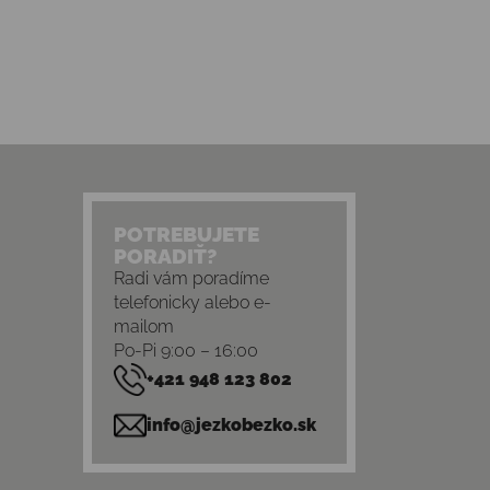
POTREBUJETE
PORADIŤ?
Radi vám poradíme
telefonicky alebo e-
mailom
Po-Pi 9:00 – 16:00
+421 948 123 802
info@jezkobezko.sk