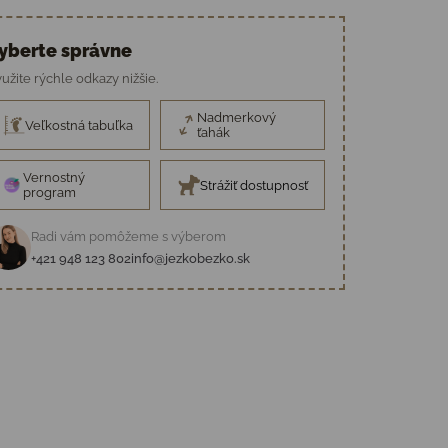
yberte správne
užite rýchle odkazy nižšie.
Nadmerkový
Veľkostná tabuľka
ťahák
Vernostný
Strážiť dostupnosť
program
Radi vám pomôžeme s výberom
+421 948 123 802
info@jezkobezko.sk