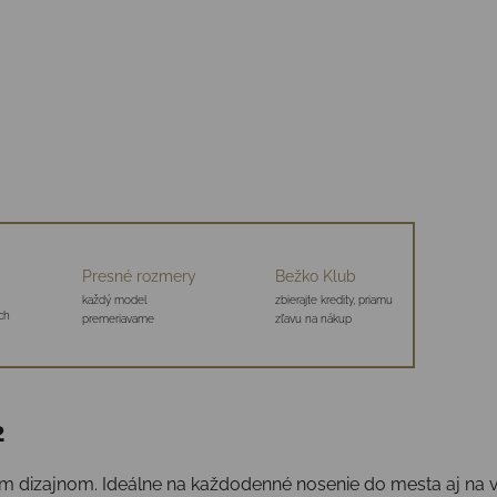
Presné rozmery
Bežko Klub
každý model
zbierajte kredity, priamu
ch
premeriavame
zľavu na nákup
2
m dizajnom. Ideálne na každodenné nosenie do mesta aj na v