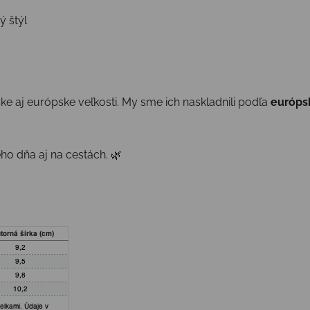
ý štýl
ke aj európske veľkosti. My sme ich naskladnili podľa
európs
ho dňa aj na cestách. 🌿