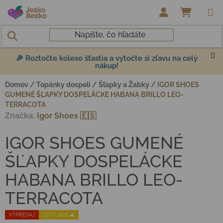
Prejsť na obsah
NÁKUP
🎉 Roztočte koleso šťastia a vytočte si zľavu na celý
nákup!
Domov
/
Topánky dospelí
/
Šľapky a Žabky
/
IGOR SHOES
GUMENÉ ŠĽAPKY DOSPELÁCKE HABANA BRILLO LEO-
TERRACOTA
Značka:
Igor Shoes 🇪🇸
IGOR SHOES GUMENÉ
ŠĽAPKY DOSPELÁCKE
HABANA BRILLO LEO-
TERRACOTA
VÝPREDAJ
LETO 2026 🌊