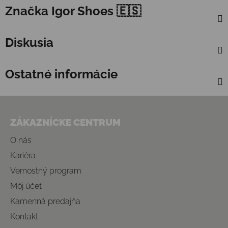
Značka
Igor Shoes 🇪🇸
Diskusia
Ostatné informácie
Zápätie
ZÁKAZNÍCKE CENTRUM
O nás
Kariéra
Vernostný program
Môj účet
Kamenná predajňa
Kontakt