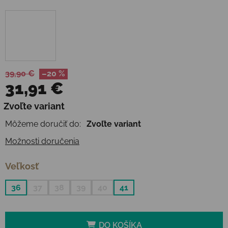
39,90 €
–20 %
31,91 €
Jednotková cena:
Zvoľte variant
Môžeme doručiť do:
Zvoľte variant
Možnosti doručenia
Veľkosť
36
37
38
39
40
41
DO KOŠÍKA