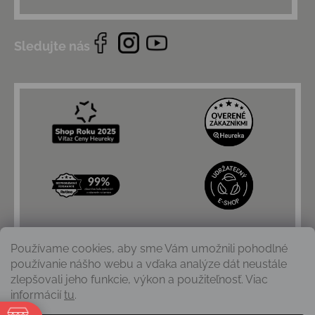
Sledujte nás
Používame cookies, aby sme Vám umožnili pohodlné
používanie nášho webu a vďaka analýze dát neustále
zlepšovali jeho funkcie, výkon a použiteľnosť. Viac
informácií
tu
.