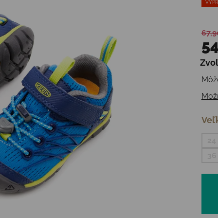
VÝPR
67,9
54
Zvoľ
Jedn
Môže
Možn
Veľ
24
36