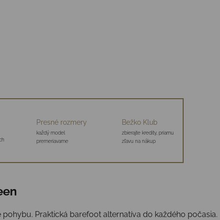
Presné rozmery
Bežko Klub
každý model
zbierajte kredity, priamu
ch
premeriavame
zľavu na nákup
een
é pohybu. Praktická barefoot alternatíva do každého počasia.