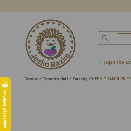
Prejsť na obsah
Topánky de
Domov
/
Topánky deti
/
Tenisky
/
KEEN CHANDLER C