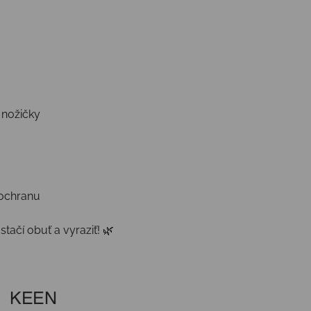
 nožičky
 ochranu
ačí obuť a vyraziť! 🌿