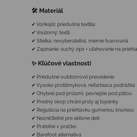
🛠 Materiál
✔ Vonkajší: priedušná textília
✔ Vnútorný: textil
✔ Stielka: nevyberateľná, mierne tvarovaná
✔ Zapínanie: suchý zips + uťahovanie na priehl
✨ Kľúčové vlastnosti
✔ Priedušné outdoorové prevedenie
✔ Vysoko protišmyková, nefarbiaca podrážka
✔ Ohybné pod prstami, pevnejšie pod pätou
✔ Predný okop chráni prsty aj topánky
✔ Regulácia na priehlavku gumenou šnúrkou
✔ Nezničiteľné pre aktívne deti
✔ Prateľné v práčke
✔ Barefoot alternatíva