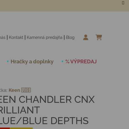
nás
Kontakt
Kamenná predajňa
Blog
NÁKUPN
Hračky a doplnky
% VÝPREDAJ
Novinky
čka:
Keen 🇺🇸
EEN CHANDLER CNX
RILLIANT
LUE/BLUE DEPTHS