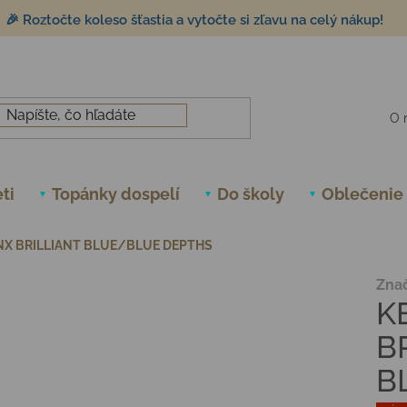
🎉 Roztočte koleso šťastia a vytočte si zľavu na celý nákup!
O 
ti
Topánky dospelí
Do školy
Oblečenie
NX BRILLIANT BLUE/BLUE DEPTHS
Zna
K
B
B