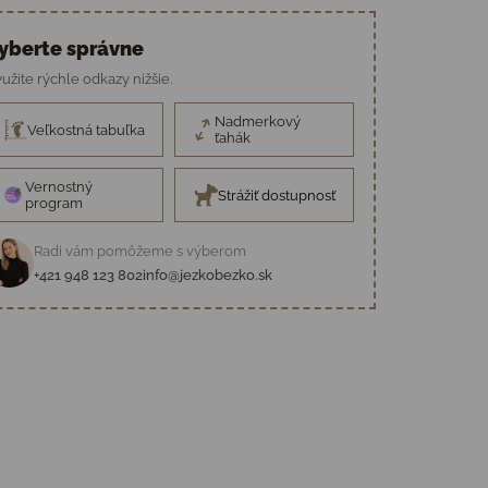
yberte správne
užite rýchle odkazy nižšie.
Nadmerkový
Veľkostná tabuľka
ťahák
Vernostný
Strážiť dostupnosť
program
Radi vám pomôžeme s výberom
+421 948 123 802
info@jezkobezko.sk