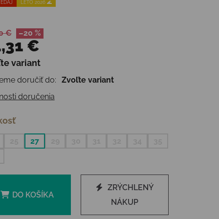
EDAJ
LETO 2026 🌊
0 €
–20 %
,31 €
te variant
otková cena:
me doručiť do:
Zvoľte variant
osti doručenia
kosť
25
27
29
30
31
32
34
35
ZRÝCHLENÝ
DO KOŠÍKA
NÁKUP