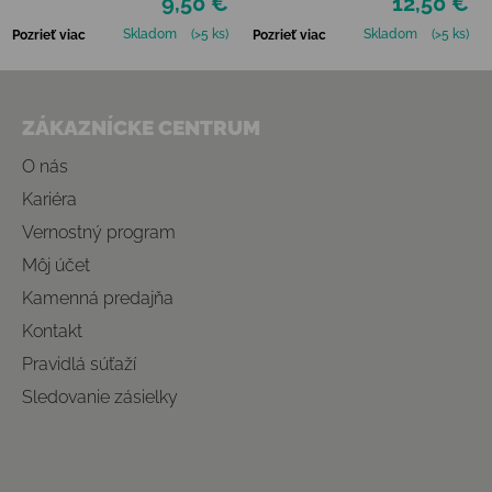
9,50 €
12,50 €
Skladom
(>5 ks)
Skladom
(>5 ks)
Pozrieť viac
Pozrieť viac
Zápätie
ZÁKAZNÍCKE CENTRUM
O nás
Kariéra
Vernostný program
Môj účet
Kamenná predajňa
Kontakt
Pravidlá súťaží
Sledovanie zásielky