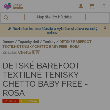
Prejsť na obsah
NÁKUP
🎉 Roztočte koleso šťastia a vytočte si zľavu na celý
nákup!
Domov
/
Topánky deti
/
Tenisky
/
DETSKÉ BAREFOOT
TEXTILNÉ TENISKY CHETTO BABY FREE - ROSA
Značka:
Chetto 🇪🇸
DETSKÉ BAREFOOT
TEXTILNÉ TENISKY
CHETTO BABY FREE -
ROSA
VÝPREDAJ
LETO 2026 🌊