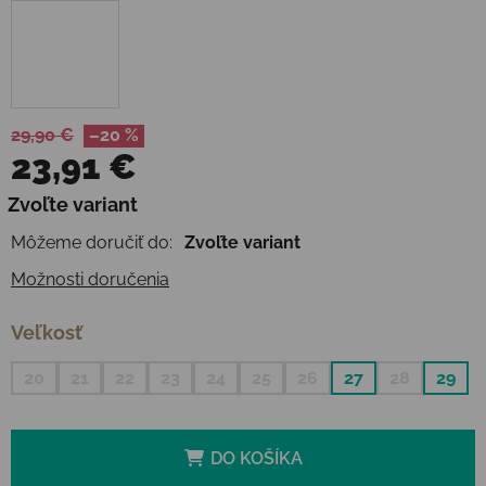
29,90 €
–20 %
23,91 €
Jednotková cena:
Zvoľte variant
Môžeme doručiť do:
Zvoľte variant
Možnosti doručenia
Veľkosť
20
21
22
23
24
25
26
27
28
29
DO KOŠÍKA