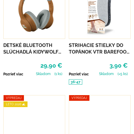
DETSKÉ BLUETOOTH
STRIHACIE STIELKY DO
SLÚCHADLÁ KIDYWOLF
TOPÁNOK VTR BAREFOOT
KIDYEARS - LEV
AKTÍVNE UHLIE UNI
29,90 €
3,90 €
Skladom
(1 ks)
Skladom
(>5 ks)
Pozrieť viac
Pozrieť viac
36-47
VÝPREDAJ
VÝPREDAJ
LETO 2026 🌊