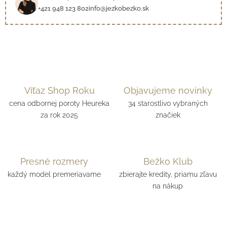
+421 948 123 802
info@jezkobezko.sk
Víťaz Shop Roku
Objavujeme novinky
cena odbornej poroty Heureka
34 starostlivo vybraných
za rok 2025
značiek
Presné rozmery
Bežko Klub
každý model premeriavame
zbierajte kredity, priamu zľavu
na nákup