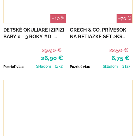
–10 %
–70 %
DETSKÉ OKULIARE IZIPIZI
GRECH & CO. PRÍVESOK
BABY 0 - 3 ROKY #D -
NA RETIAZKE SET 2KS
TORTOISE
PEACE
29,90 €
22,50 €
26,90 €
6,75 €
Skladom
(2 ks)
Skladom
(1 ks)
Pozrieť viac
Pozrieť viac