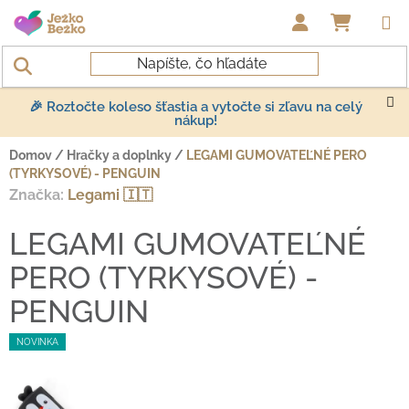
Prejsť na obsah
NÁKUP
🎉 Roztočte koleso šťastia a vytočte si zľavu na celý
nákup!
Domov
/
Hračky a doplnky
/
LEGAMI GUMOVATEĽNÉ PERO
(TYRKYSOVÉ) - PENGUIN
Značka:
Legami 🇮🇹
LEGAMI GUMOVATEĽNÉ
PERO (TYRKYSOVÉ) -
PENGUIN
NOVINKA