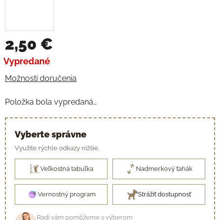
2,50 €
Jednotková cena:
Vypredané
Možnosti doručenia
Položka bola vypredaná…
Vyberte správne
Využite rýchle odkazy nižšie.
Veľkostná tabuľka
Nadmerkový ťahák
Vernostný program
Strážiť dostupnosť
Radi vám pomôžeme s výberom