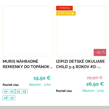
VÝPREDAJ
LETO 2026 🌊
–10 %
MURIS NÁHRADNÉ
IZIPIZI DETSKÉ OKULIARE
REMIENKY DO TOPÁNOK 3
CHILD 3-5 ROKOV #D -
PÁRY - OLIVE, PINK, SKY
LAVENDER
15,50 €
29,90 €
26,90 €
Skladom
(2 ks)
Pozrieť viac
Skladom
(2 ks)
Pozrieť viac
20 - 22
23 - 25
26 - 27
Zápätie