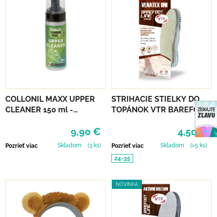
COLLONIL MAXX UPPER
STRIHACIE STIELKY DO
CLEANER 150 ml -
TOPÁNOK VTR BAREFOOT
ČISTIACA PENA
VLNATEX UNI DETSKÉ
9,90 €
4,50 €
Skladom
(3 ks)
Skladom
(>5 ks)
Pozrieť viac
Pozrieť viac
24-35
NOVINKA